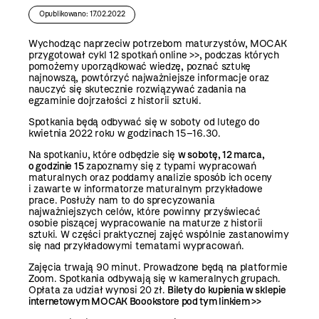
Opublikowano: 17.02.2022
Wychodząc naprzeciw potrzebom maturzystów, MOCAK
przygotował
cykl 12 spotkań online >>
, podczas których
pomożemy uporządkować wiedzę, poznać sztukę
najnowszą, powtórzyć najważniejsze informacje oraz
nauczyć się skutecznie rozwiązywać zadania na
egzaminie dojrzałości z historii sztuki.
Spotkania będą odbywać się w soboty od lutego do
kwietnia 2022 roku w godzinach 15–16.30.
Na spotkaniu, które odbędzie się
w sobotę, 12 marca,
o godzinie 15
zapoznamy się z typami wypracowań
maturalnych oraz poddamy analizie sposób ich oceny
i zawarte w informatorze maturalnym przykładowe
prace. Posłuży nam to do sprecyzowania
najważniejszych celów, które powinny przyświecać
osobie piszącej wypracowanie na maturze z historii
sztuki. W części praktycznej zajęć wspólnie zastanowimy
się nad przykładowymi tematami wypracowań.
Zajęcia trwają 90 minut. Prowadzone będą na platformie
Zoom. Spotkania odbywają się w kameralnych grupach.
Opłata za udział wynosi 20 zł.
Bilety do kupienia w sklepie
internetowym MOCAK Boookstore
pod tym linkiem >>