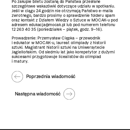
Po zakupie biletu zostaną do Państwa przesłane
szczegółowe wskazówki dotyczące udziału w spotkaniu.
Jeśli w ciągu 24 godzin nie otrzymają Państwo e-maila
zwrotnego, bardzo prosimy o sprawdzenie folderu spam
oraz kontakt z Działem Wiedzy o Sztuce w MOCAK-u pod
adresem edukacja@mocak.pl lub pod numerem telefonu
12 263 40 35 (poniedziałek – piątek, godz. 9–16).
Prowadzenie: Przemysław Ciępka – przewodnik
i edukator w MOCAK-u, laureat olimpiady z historii
sztuki. Magistrant historii sztuki na Uniwersytecie
Jagiellońskim. Od siedmiu lat jako korepetytor z dużymi
sukcesami przygotowuje licealistów do olimpiad
i matury.
Poprzednia wiadomość
Następna wiadomość