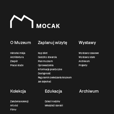
O Muzeum
Zaplanuj wizytę
Wystawy
Historia i misja
Kup bilet
Wystawy czasowe
Architektura
Godziny otwarcia
Wystawy stałe
Zespół
Plan muzeum
Archiwum
Praca i staże
Oprowadzenia
Projekty
Informacje praktyczne
Dostępność
Regulamin zwiedzania Muzeum
Jak dojechać
Kolekcja
Edukacja
Archiwum
Założenia kolekcji
Dzieci i rodziny
Artyści
Młodzież i dorośli
Filmy