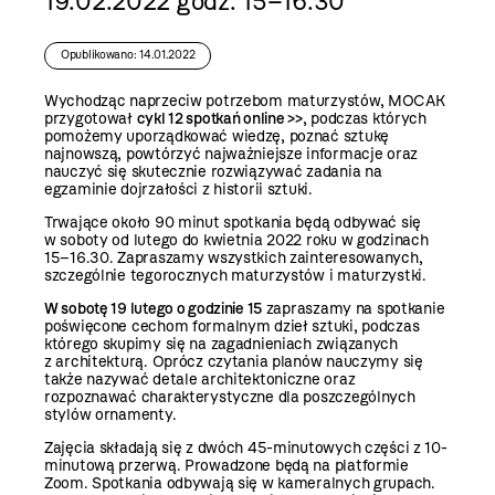
19.02.2022 godz. 15–16.30
Opublikowano: 14.01.2022
Wychodząc naprzeciw potrzebom maturzystów, MOCAK
przygotował
cykl 12 spotkań online >>
, podczas których
pomożemy uporządkować wiedzę, poznać sztukę
najnowszą, powtórzyć najważniejsze informacje oraz
nauczyć się skutecznie rozwiązywać zadania na
egzaminie dojrzałości z historii sztuki.
Trwające około 90 minut spotkania będą odbywać się
w soboty od lutego do kwietnia 2022 roku w godzinach
15–16.30. Zapraszamy wszystkich zainteresowanych,
szczególnie tegorocznych maturzystów i maturzystki.
W sobotę 19 lutego o godzinie 15
zapraszamy na spotkanie
poświęcone cechom formalnym dzieł sztuki, podczas
którego skupimy się na zagadnieniach związanych
z architekturą. Oprócz czytania planów nauczymy się
także nazywać detale architektoniczne oraz
rozpoznawać charakterystyczne dla poszczególnych
stylów ornamenty.
Zajęcia składają się z dwóch 45-minutowych części z 10-
minutową przerwą. Prowadzone będą na platformie
Zoom. Spotkania odbywają się w kameralnych grupach.