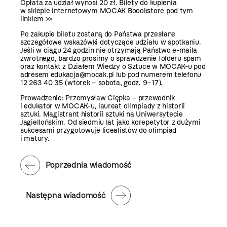
Opłata za udział wynosi 20 zł. Bilety do kupienia
w sklepie internetowym MOCAK Boookstore
pod tym
linkiem >>
Po zakupie biletu zostaną do Państwa przesłane
szczegółowe wskazówki dotyczące udziału w spotkaniu.
Jeśli w ciągu 24 godzin nie otrzymają Państwo e-maila
zwrotnego, bardzo prosimy o sprawdzenie folderu spam
oraz kontakt z Działem Wiedzy o Sztuce w MOCAK-u pod
adresem edukacja@mocak.pl lub pod numerem telefonu
12 263 40 35 (wtorek – sobota, godz. 9–17).
Prowadzenie: Przemysław Ciępka – przewodnik
i edukator w MOCAK-u, laureat olimpiady z historii
sztuki. Magistrant historii sztuki na Uniwersytecie
Jagiellońskim. Od siedmiu lat jako korepetytor z dużymi
sukcesami przygotowuje licealistów do olimpiad
i matury.
Poprzednia wiadomość
Następna wiadomość