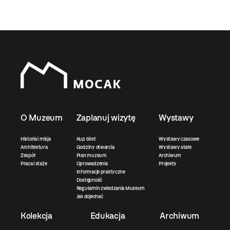
O Muzeum
Zaplanuj wizytę
Wystawy
Historia i misja
Kup bilet
Wystawy czasowe
Architektura
Godziny otwarcia
Wystawy stałe
Zespół
Plan muzeum
Archiwum
Praca i staże
Oprowadzenia
Projekty
Informacje praktyczne
Dostępność
Regulamin zwiedzania Muzeum
Jak dojechać
Kolekcja
Edukacja
Archiwum