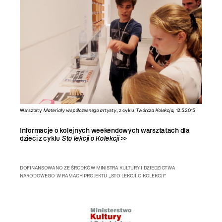
Warsztaty
Materiały współczesnego artysty
, z cyklu
Twórcza Kolekcja
, 12.5.2015
Informacje o kolejnych weekendowych warsztatach dla
dzieci z cyklu
Sto lekcji o Kolekcji
>>
DOFINANSOWANO ZE ŚRODKÓW MINISTRA KULTURY I DZIEDZICTWA
NARODOWEGO W RAMACH PROJEKTU „STO LEKCJI O KOLEKCJI”