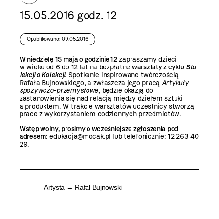
15.05.2016 godz. 12
Opublikowano: 09.05.2016
W niedzielę 15 maja o godzinie 12
zapraszamy dzieci
w wieku od 6 do 12 lat na bezpłatne
warsztaty z cyklu
Sto
lekcji o Kolekcji
. Spotkanie inspirowane twórczością
Rafała Bujnowskiego, a zwłaszcza jego pracą
Artykuły
spożywczo-przemysłowe
,
będzie okazją do
zastanowienia się nad relacją między dziełem sztuki
a produktem. W trakcie warsztatów uczestnicy stworzą
prace z wykorzystaniem codziennych przedmiotów.
Wstęp wolny, prosimy o wcześniejsze zgłoszenia pod
adresem
: edukacja@mocak.pl lub telefonicznie: 12 263 40
29.
Artysta → Rafał Bujnowski