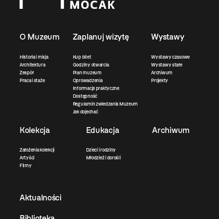
O Muzeum
Zaplanuj wizytę
Wystawy
Historia i misja
Kup bilet
Wystawy czasowe
Architektura
Godziny otwarcia
Wystawy stałe
Zespół
Plan muzeum
Archiwum
Praca i staże
Oprowadzenia
Projekty
Informacje praktyczne
Dostępność
Regulamin zwiedzania Muzeum
Jak dojechać
Kolekcja
Edukacja
Archiwum
Założenia kolekcji
Dzieci i rodziny
Artyści
Młodzież i dorośli
Filmy
Aktualności
Biblioteka