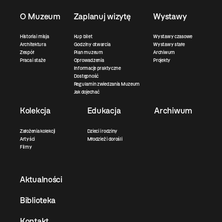
O Muzeum
Zaplanuj wizytę
Wystawy
Historia i misja
Kup bilet
Wystawy czasowe
Architektura
Godziny otwarcia
Wystawy stałe
Zespół
Plan muzeum
Archiwum
Praca i staże
Oprowadzenia
Projekty
Informacje praktyczne
Dostępność
Regulamin zwiedzania Muzeum
Jak dojechać
Kolekcja
Edukacja
Archiwum
Założenia kolekcji
Dzieci i rodziny
Artyści
Młodzież i dorośli
Filmy
Aktualności
Biblioteka
Kontakt