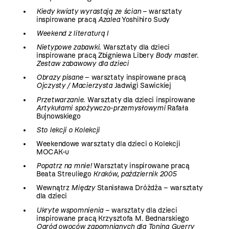
Kiedy kwiaty wyrastają ze ścian
– warsztaty
inspirowane pracą
Azalea
Yoshihiro Sudy
Weekend z literaturą I
Nietypowe zabawki
. Warsztaty dla dzieci
inspirowane pracą Zbigniewa Libery
Body master.
Zestaw zabawowy dla dzieci
Obrazy pisane
– warsztaty inspirowane pracą
Ojczysty / Macierzysta
Jadwigi Sawickiej
Przetwarzanie
. Warsztaty dla dzieci inspirowane
Artykułami spożywczo-przemysłowymi
Rafała
Bujnowskiego
Sto lekcji o Kolekcji
Weekendowe warsztaty dla dzieci o Kolekcji
MOCAK-u
Popatrz na mnie!
Warsztaty inspirowane pracą
Beata Streuliego
Kraków, październik 2005
Wewnątrz
Między
Stanisława Dróżdża – warsztaty
dla dzieci
Ukryte wspomnienia
– warsztaty dla dzieci
inspirowane pracą Krzysztofa M. Bednarskiego
Ogród owoców zapomnianych dla Tonina Guerry