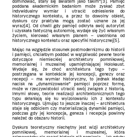
dominować, stały się światem jako takim”
[3]
. Pamięć
poddana akademickim badaniom może zyskać zbyt
indywidualny wymiar i utracić odniesienie do
historycznego kontekstu, a przez to dowolny obiekt,
dyskurs czy praktyka mogą zostać uznane za jej
wyraz
[4]
. Od chwili gdy pamięć odkryła swój autorytet
i uzyskała faktyczną autonomię, wydaje się żyć własnym
życiem, kierować własnym planem – uwolniona od
historycznego kontekstu oraz specyfiki historycznej
[5]
.
Mając na względzie stosunek postmodernizmu do historii
i pamięci, chciałbym poddać w wątpliwość pewne teorie
dotyczące niemieckiej architektury pomnikowej,
memorialnej i muzealnej upamiętniającej Holokaust.
Wydaje się, że choć architektura tego typu –
postrzegana w kontekście jej koncepcji, genezy oraz
recepcji – ma wymiar historyczny, to jednak kładąc
nacisk na „dynamizowanie” pamięci poprzez formę,
może w rzeczywistości utracić swój związek z historią.
Innymi słowy, teorie realizacji architektonicznych tego
typu skłaniają się ku wyizolowaniu ich z kontekstu
historycznego. Ujmując to jeszcze inaczej – architektura
staje się odbiciem czy materializacją dynamiki pamięci,
podczas gdy jej koncepcja, geneza i recepcja powinny
należeć do obszaru historii.
Dyskurs teoretyczny niechętny jest wizji architektury
pomnikowej, memorialnej i muzealnej, która