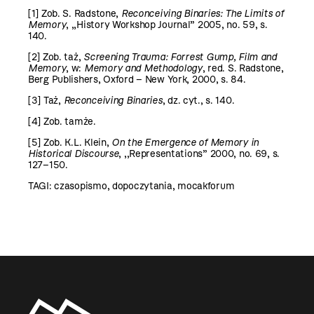
[1]
Zob. S. Radstone,
Reconceiving Binaries: The Limits of
Memory
, ,,History Workshop Journal” 2005, no. 59, s.
140.
[2]
Zob. taż,
Screening Trauma: Forrest Gump, Film and
Memory
, w:
Memory and Methodology
, red. S. Radstone,
Berg Publishers, Oxford – New York, 2000, s. 84.
[3]
Taż,
Reconceiving Binaries
, dz. cyt., s. 140.
[4]
Zob. tamże.
[5]
Zob. K.L. Klein,
On the Emergence of Memory in
Historical Discourse
, ,,Representations” 2000, no. 69, s.
127–150.
TAGI:
czasopismo
,
dopoczytania
,
mocakforum