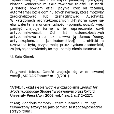
zajmowałaby się raczej historią niż pamięcią – jak gdyby
historia koniecznie musiała zawierać zalążki „H”istorii.
„H”istorię bowiem dzieli jedynie krok od totalnej,
autorytarnej logiki dominujących narracji, które mogłyby
zracjonalizować lub zrehabilitować Auschwitz.
W kategoriach architektonicznych „H”istoria staje się
ekwiwalentem monumentalności (pomnikowości), więc
pamięć znajduje formę w jej zaprzeczeniu, czyli
antypomnikowości. Od lat osiemdziesiątych
antypomnikowa (lub, jak nazywa ją James Young,
antyodkupieńcza [antiredemptive]) architektura
uznawana była, przynajmniej przez dyskurs akademicki,
za jedyną odpowiednią formę upamiętnienia Holokaustu.
tł. Kaja Klimek
Fragment tekstu. Całość znajduje się w drukowanej
wersji „MOCAK Forum” nr 1 (1/2011).
*Artykuł ukazał się pierwotnie w czasopiśmie „
Forum for
Modern Language Studies”
wydawanym przez Oxford
University Press (April 2008, vol. 4, no. 2, s. 212–227).
** Ang. vicarious memory – termin Jamesa E. Younga
tłumaczony zazwyczaj jako pamięć zastępcza/pośrednia
[przyp. tłum].