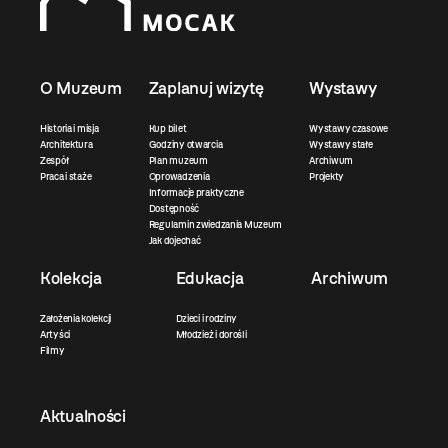
O Muzeum
Zaplanuj wizytę
Wystawy
Historia i misja
Kup bilet
Wystawy czasowe
Architektura
Godziny otwarcia
Wystawy stałe
Zespół
Plan muzeum
Archiwum
Praca i staże
Oprowadzenia
Projekty
Informacje praktyczne
Dostępność
Regulamin zwiedzania Muzeum
Jak dojechać
Kolekcja
Edukacja
Archiwum
Założenia kolekcji
Dzieci i rodziny
Artyści
Młodzież i dorośli
Filmy
Aktualności