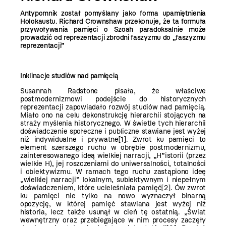
Antypomnik został pomyślany jako forma upamiętnienia
Holokaustu. Richard Crownshaw przekonuje, że ta formuła
przywoływania pamięci o Szoah paradoksalnie może
prowadzić od reprezentacji zbrodni faszyzmu do „faszyzmu
reprezentacji”
Inklinacje studiów nad pamięcią
Susannah Radstone pisała, że właściwe
postmodernizmowi podejście do historycznych
reprezentacji zapowiadało rozwój studiów nad pamięcią.
Miało ono na celu dekonstrukcję hierarchii stojących na
straży myślenia historycznego. W świetle tych hierarchii
doświadczenie społeczne i publiczne stawiane jest wyżej
niż indywidualne i prywatne
[1]
. Zwrot ku pamięci to
element szerszego ruchu w obrębie postmodernizmu,
zainteresowanego ideą wielkiej narracji, „H”istorii (przez
wielkie H), jej roszczeniami do uniwersalności, totalności
i obiektywizmu. W ramach tego ruchu zastąpiono ideę
„wielkiej narracji” lokalnym, subiektywnym i niepełnym
doświadczeniem, które ucieleśniała pamięć
[2]
. Ów zwrot
ku pamięci nie tylko na nowo wyznaczył binarną
opozycję, w której pamięć stawiana jest wyżej niż
historia, lecz także usunął w cień tę ostatnią. „Świat
wewnętrzny oraz przebiegające w nim procesy zaczęły