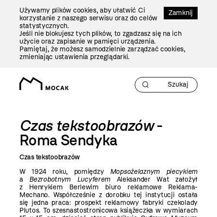
Przejdź
Używamy plików cookies, aby ułatwić Ci
Do
Zamknij
korzystanie z naszego serwisu oraz do celów
Treści
statystycznych.
Jeśli nie blokujesz tych plików, to zgadzasz się na ich
użycie oraz zapisanie w pamięci urządzenia.
Pamiętaj, że możesz samodzielnie zarządzać cookies,
zmieniając ustawienia przeglądarki.
Czas tekstoobrazów
-
Roma Sendyka
Czas tekstoobrazów
W 1924 roku, pomiędzy
Mopsożelaznym piecykiem
a
Bezrobotnym Lucyferem
Aleksander Wat założył
z Henrykiem Berlewim biuro reklamowe Reklama-
Mechano. Współcześnie z dorobku tej instytucji ostała
się jedna praca: prospekt reklamowy fabryki czekolady
Plutos. To szesnastostronicowa książeczka w wymiarach