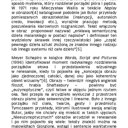
sposób myślenia, który rozdzielał porządki pióra i pędzla.
W 1971 roku Mieczysław Wallis w tekście
Napisy
w obrazach
[4]
katalogował podobnie jak Butor przykłady
pomieszanych obrazotekstów (inskrypcji, autorskich
credo, inwokacji etc.), wyraźnie pracując metodą
poszukiwania klarownych rozgraniczeń. Tekst włączony
w obraz proponował nazywać „enklawą semantyczną
dzieła malarskiego w postaci napisów” i definiował ten
wydzielony skrawek innej rzeczywistości jako „część
pewnego dzieła sztuki złożoną ze znaków innego rodzaju
lub innego systemu niż całe dzieło”
[5]
.
Meyer Schapiro w książce
Words, Script and Pictures
(1996) identyfikował moment radykalnego rozdzielenia
porządków słowa i przedstawienia wizualnego
w renesansie, kiedy to pojawiła się „koncepcja obrazu
jako zjednoczonej całości, danej oku jako koherentny
obiekt wizualny”
[6]
. Obrazy – twierdził niegdyś angielski
filozof, hrabia Shaftesbury – powinny być
„euzynoptyczne”, czyli łatwe w objęciu jednym rzutem
oka. Taki przepis na arcydzieło wykluczał z przestrzeni
obrazu pismo jako sekwencyjne i linearne. Było z innego
porządku niż ciała, twarze, gesty i przedmioty.
Tymczasem przykłady, którymi ilustrował swoją analizę
Butor, jakby nie chciały się mieścić w takich ujęciach.
„Nieeuzynoptycznych” obrazów arcydzieł w renesansie
i po nim pojawiło się wiele: teksty znaleźć można na
malowidłach Giorgione, wstęgi i sentencje wanitatywne