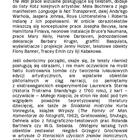
the Wall
prace wizualne posługujące się tekstem, dodaje
do listy Kotz kolejnych artystów: Mela Bochnera z jego
manifestem
Language is Not Transparent
, dalej Andy’ego
Warhola, Jaspera Johnsa, Roya Lichtensteina i Roberta
Indianę z ich popsłowami. W orbicie obrazotekstów
mieszczą się konceptualne prace Josepha Beuysa, Iana
Hamiltona Finlaya, neonowe instalacje Bruce’a Naumana,
prace Mary Kelly, Hanne Darboven, jednozdaniowe
deklaracje Barbary Kruger, graffiti Basquiata,
wyświetlacze i projekcje Jenny Holzer, tekstowe obiekty
Fiony Banner, Tracey Emin czy Ilji Kabakowa.
Jeśli odwrócimy porządki, okaże się, że teksty również
posługują się obrazami, i nie mam oczywiście na myśli
faktu ilustrowania tomów czy tworzenia luksusowych
edycji artystycznych, ale wplatanie obiektów
piktorialnych w ciąg narracji, co pamiętamy
z ekstrawaganckich eksperymentów Laurence’a Sterna
(historia Tristrama Shandy’ego z 1760 roku), z kart –
oczywiście –
Małego Księcia
, ze stron nie dość pod tym
względem poważnie teoretyzowanej literatury
dziecięcej, ale także ze
Śniadania mistrzów
Kurta
Vonneguta, książek Wirpszy (
The Family of Man.
Komentarze do fotografii
,
1962), Gretkowskiej, Shutego,
Dehnela albo z fotograficzno-tekstowych prac Rolanda
Barthes’a czy W.G. Sebalda. (Wstępny katalog tych
obiektów zestawiał niegdyś Grzegorz Grochowski
w artykule
O literackich użyciach znaków ikonicznych
,