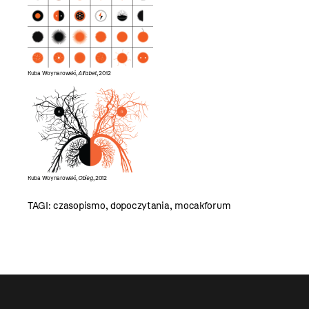
Kuba Woynarowski,
Alfabet
, 2012
Kuba Woynarowski,
Obieg
, 2012
TAGI:
czasopismo
,
dopoczytania
,
mocakforum