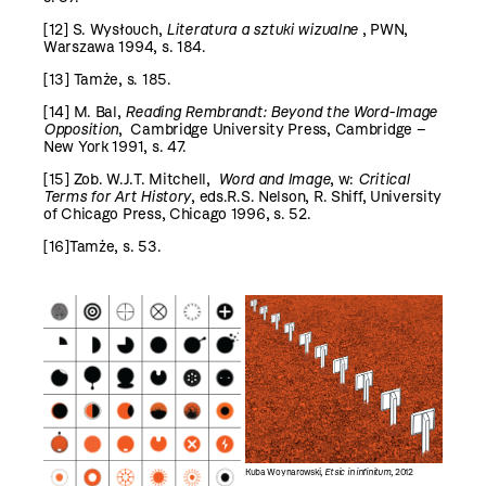
[12]
S. Wysłouch,
Literatura a sztuki wizualne
, PWN,
Warszawa 1994, s. 184.
[13]
Tamże, s. 185.
[14]
M. Bal,
Reading Rembrandt: Beyond the Word-Image
Opposition
, Cambridge University Press, Cambridge –
New York 1991, s. 47.
[15]
Zob. W.J.T. Mitchell,
Word and Image
, w:
Critical
Terms for Art History
, eds.R.S. Nelson, R. Shiff, University
of Chicago Press, Chicago 1996, s. 52.
[16]
Tamże, s. 53.
Kuba Woynarowski,
Et sic in infinitum
, 2012