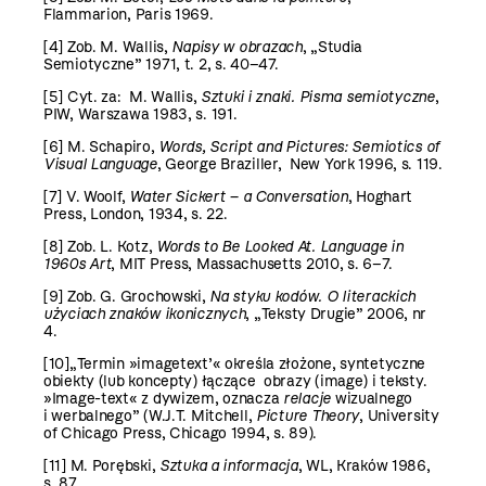
Flammarion, Paris 1969.
[4]
Zob. M. Wallis,
Napisy w obrazach
, „Studia
Semiotyczne” 1971, t. 2, s. 40–47.
[5]
Cyt. za: M. Wallis,
Sztuki i znaki. Pisma semiotyczne
,
PIW, Warszawa 1983, s. 191.
[6]
M. Schapiro,
Words, Script and Pictures: Semiotics of
Visual Language
, George Braziller, New York 1996, s. 119.
[7]
V. Woolf,
Water Sickert – a Conversation
, Hoghart
Press, London, 1934, s. 22.
[8]
Zob. L. Kotz,
Words to Be Looked At. Language in
1960s Art
, MIT Press, Massachusetts 2010, s. 6–7.
[9]
Zob. G. Grochowski,
Na styku kodów. O literackich
użyciach znaków ikonicznych
,
„Teksty Drugie” 2006, nr
4.
[10]
„Termin »imagetext’« określa złożone, syntetyczne
obiekty (lub koncepty) łączące obrazy (image) i teksty.
»Image-text« z dywizem, oznacza
relacje
wizualnego
i werbalnego” (W.J.T. Mitchell,
Picture Theory
,
University
of Chicago Press, Chicago 1994, s. 89).
[11]
M. Porębski,
Sztuka a informacja
, WL, Kraków 1986,
s. 87.