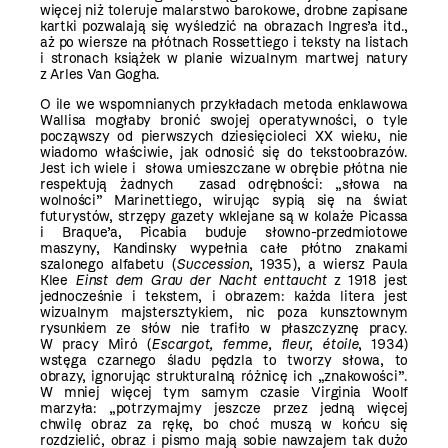
więcej niż toleruje malarstwo barokowe, drobne zapisane
kartki pozwalają się wyśledzić na obrazach Ingres’a itd.,
aż po wiersze na płótnach Rossettiego i teksty na listach
i stronach książek w planie wizualnym martwej natury
z Arles Van Gogha.
O ile we wspomnianych przykładach metoda enklawowa
Wallisa mogłaby bronić swojej operatywności, o tyle
począwszy od pierwszych dziesięcioleci XX wieku, nie
wiadomo właściwie, jak odnosić się do tekstoobrazów.
Jest ich wiele i słowa umieszczane w obrębie płótna nie
respektują żadnych zasad odrębności: „słowa na
wolności” Marinettiego, wirując sypią się na świat
futurystów, strzępy gazety wklejane są w kolaże Picassa
i Braque’a, Picabia buduje słowno-przedmiotowe
maszyny, Kandinsky wypełnia całe płótno znakami
szalonego alfabetu (
Succession
, 1935), a wiersz Paula
Klee
Einst dem Grau der Nacht enttaucht
z 1918 jest
jednocześnie i tekstem, i obrazem: każda litera jest
wizualnym majstersztykiem, nic poza kunsztownym
rysunkiem ze słów nie trafiło w płaszczyznę pracy.
W pracy Miró (
Escargot, femme, fleur, étoile
, 1934)
wstęga czarnego śladu pędzla to tworzy słowa, to
obrazy, ignorując strukturalną różnicę ich „znakowości”.
W mniej więcej tym samym czasie Virginia Woolf
marzyła: „potrzymajmy jeszcze przez jedną więcej
chwilę obraz za rękę, bo choć muszą w końcu się
rozdzielić, obraz i pismo mają sobie nawzajem tak dużo