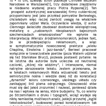
15 × 15 cm, dziesięć stron publikuje Cyfrowe Muzeum
Narodowe w Warszawie
[1]
, trzy dodatkowe znajdziemy
w niedawno wydanej pracy Piotra Rypsona
[2]
. Ten
prospekt autentycznej warszawskiej firmy cukierniczej
przypominany jest jako przykład pomysłów Berlewiego,
chciałabym więc raczej zwrócić uwagę na właściwie
zapomniany udział Wata. Oczywiście wiedza, iż autor
Ciemnego świecidła
zbudował dosłownie wielopiętrową
metaforę o „cudownych nieopisanych bajecznych
szecherezadach smakoszostwa” nie wpłynie na
interpretację
Wierszy śródziemnomorskich
, jednak fakt,
że w przedsięwzięciu reklamowym, a więc
w symptomatycznie nowoczesnej praktyce „wieku
Chaplina, Einsteina i jazz-bandu”, Berlewi pracował
wyłącznie w towarzystwie poetów (poza Watem udzielał
się też Stanisław Brucz), pozwala postawić pytanie: na
ile istotna dla autorów była ucieczka od neutralnej
czcionki, „której nie widzimy”, i intensywne, niemal
natrętne obrazowanie
tekstu. Jestem przekonana, że
w tekstach reklamowych Wata wizualność tekstu jest
semiotycznie nośna i wiedzie dalej niż do konstatacji
„dynamiki” koloru czerwonego, ukośnego układu czy
zanikającej linii pisma odręcznego. Obrazowość słów
musi się dać jakoś zrozumieć i nazwać, ponieważ działa
na nas i wpływa na sensy, które budujemy. To, co wiemy
po Strzemińskim o druku i typografii, wciąż wydaje się
nikłą namiastką możliwych analiz, jakiejś przyszłej „logiki
tekstoobrazów”, budowanej ponad konstatowanym tak