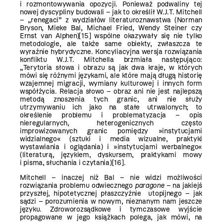
i rozmontowywania opozycji. Ponieważ podwaliny tej
nowej dyscypliny budowali – jak to określił W.J.T. Mitchell
– „renegaci” z wydziałów literaturoznawstwa (Norman
Bryson, Mieke Bal, Michael Fried, Wendy Steiner czy
Ernst van Alphen)
[15]
wspólne okazywały się nie tylko
metodologie, ale także same obiekty, zwłaszcza te
wyraźnie hybrydyczne. Koncyliacyjna wersja rozwiązania
konfliktu W.J.T. Mitchella brzmiała następująco:
„Terytoria słowa i obrazu są jak dwa kraje, w których
mówi się różnymi językami, ale które mają długą historię
wzajemnej migracji, wymiany kulturowej i innych form
współżycia. Relacja słowo – obraz ani nie jest najlepszą
metodą znoszenia tych granic, ani nie służy
utrzymywaniu ich jako na stałe utrwalonych; to
określenie problemu i problematyzacja – opis
nieregularnych, heterogenicznych często
improwizowanych granic pomiędzy »instytucjami
widzialnego« (sztuki i media wizualne, praktyki
wystawiania i oglądania) i »instytucjami werbalnego«
(literaturą, językiem, dyskursem, praktykami mowy
i pisma, słuchania i czytania)
[16]
.
Mitchell – inaczej niż Bal – nie widzi możliwości
rozwiązania problemu odwiecznego
paragone
– na jakiejś
przyszłej, hipotetycznej płaszczyźnie utopijnego – jak
sądzi – porozumienia w nowym, nieznanym nam jeszcze
języku. Zdroworozsądkowe i tymczasowe wyjście
propagowane w jego książkach polega, jak mówi, na