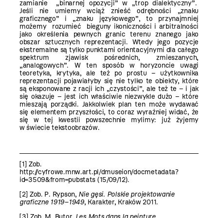
zamianie „binarnej opozycji” w „trop dialektyczny”.
Jeśli nie umiemy wciąż znieść odrębności „znaku
graficznego” i „znaku językowego”, to przynajmniej
możemy rozumieć bieguny ikoniczności i arbitralności
jako określenia pewnych granic terenu znanego jako
obszar sztucznych reprezentacji. Wtedy jego pozycje
ekstremalne są tylko punktami orientacyjnymi dla całego
spektrum zjawisk pośrednich, zmieszanych,
„analogowych”. W ten sposób w horyzoncie uwagi
teoretyka, krytyka, ale też po prostu – użytkownika
reprezentacji pojawiałyby się nie tylko te obiekty, które
są eksponowane z racji ich „czystości”, ale też te – i jak
się okazuje – jest ich właściwie niezwykle dużo – które
mieszają porządki. Jakkolwiek plan ten może wydawać
się elementem przyszłości, to coraz wyraźniej widać, że
się w tej kwestii powszechnie mylimy: już żyjemy
w świecie tekstoobrazów.
[1]
Zob.
http://cyfrowe.mnw.art.pl/dmuseion/docmetadata?
id=3509&from=pubstats
(15/09/12).
[2]
Zob. P. Rypson,
Nie gęsi. Polskie projektowanie
graficzne 1919–1949
, Karakter, Kraków 2011.
[3]
Zob. M. Butor,
Les
Mots dans la peinture
,