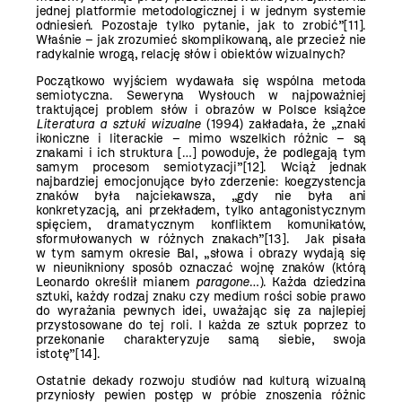
jednej platformie metodologicznej i w jednym systemie
odniesień. Pozostaje tylko pytanie, jak to zrobić”
[11]
.
Właśnie – jak zrozumieć skomplikowaną, ale przecież nie
radykalnie wrogą, relację słów i obiektów wizualnych?
Początkowo wyjściem wydawała się wspólna metoda
semiotyczna. Seweryna Wysłouch w najpoważniej
traktującej problem słów i obrazów w Polsce książce
Literatura a sztuki wizualne
(1994) zakładała, że „znaki
ikoniczne i literackie – mimo wszelkich różnic – są
znakami i ich struktura […] powoduje, że podlegają tym
samym procesom semiotyzacji”
[12]
. Wciąż jednak
najbardziej emocjonujące było zderzenie: koegzystencja
znaków była najciekawsza, „gdy nie była ani
konkretyzacją, ani przekładem, tylko antagonistycznym
spięciem, dramatycznym konfliktem komunikatów,
sformułowanych w różnych znakach”
[13]
. Jak pisała
w tym samym okresie Bal, „słowa i obrazy wydają się
w nieunikniony sposób oznaczać wojnę znaków (którą
Leonardo określił mianem
paragone
…). Każda dziedzina
sztuki, każdy rodzaj znaku czy medium rości sobie prawo
do wyrażania pewnych idei, uważając się za najlepiej
przystosowane do tej roli. I każda ze sztuk poprzez to
przekonanie charakteryzuje samą siebie, swoja
istotę”
[14]
.
Ostatnie dekady rozwoju studiów nad kulturą wizualną
przyniosły pewien postęp w próbie znoszenia różnic