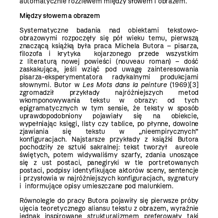
automatycznie rozziewem między słowem i obrazem.
Między słowem a obrazem
Systematyczne badania nad obiektami tekstowo-
obrazowymi rozpoczęły się pół wieku temu, pierwszą
znaczącą książką była praca Michela Butora – pisarza,
filozofa i krytyka kojarzonego przede wszystkim
z literaturą nowej powieści (nouveau roman) – dość
zaskakująca, jeśli wziąć pod uwagę zainteresowania
pisarza-eksperymentatora radykalnymi produkcjami
słownymi. Butor w
Les
Mots dans la peinture
(1969)
[3]
zgromadził przykłady najróżniejszych metod
wkomponowywania tekstu w obrazy: od tych
epigramatycznych w tym sensie, że teksty w sposób
uprawdopodobniony pojawiały się na obiekcie,
wypełniając księgi, listy czy tablice, po płynne, dowolne
zjawiania się tekstu w „nieempirycznych”
konfiguracjach. Najstarsze przykłady z książki Butora
pochodziły ze sztuki sakralnej: tekst tworzył aureole
świętych, potem widywaliśmy szarfy, zdania unoszące
się z ust postaci, panegiryki w tle portretowanych
postaci, podpisy identyfikujące aktorów sceny, sentencje
i przysłowia w najróżniejszych konfiguracjach, sygnatury
i informujące opisy umieszczane pod malunkiem.
Równolegle do pracy Butora pojawiły się pierwsze próby
ujęcia teoretycznego aliansu tekstu z obrazem, wyraźnie
jednak inspirowane strukturalizmem preferowały taki