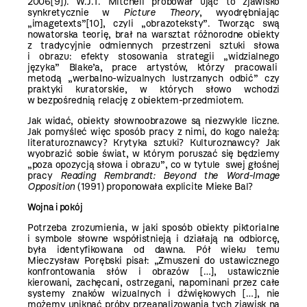
2006
[9]
). W.J.T. Mitchell próbował ująć to zjawisko
synkretycznie w
Picture Theory
,
wyodrębniając
„imagetexts”
[10]
, czyli „obrazoteksty”. Tworząc swą
nowatorska teorię, brał na warsztat różnorodne obiekty
z tradycyjnie odmiennych przestrzeni sztuki słowa
i obrazu: efekty stosowania strategii „widzialnego
języka” Blake’a, prace artystów, którzy pracowali
metodą „werbalno-wizualnych lustrzanych odbić” czy
praktyki kuratorskie, w których słowo wchodzi
w bezpośrednią relację z obiektem-przedmiotem.
Jak widać, obiekty słownoobrazowe są niezwykle liczne.
Jak pomyśleć więc sposób pracy z nimi, do kogo należą:
literaturoznawcy? Krytyka sztuki? Kulturoznawcy? Jak
wyobrazić sobie świat, w którym poruszać się będziemy
„poza opozycją słowa i obrazu”, co w tytule swej głośnej
pracy
Reading Rembrandt: Beyond the Word-Image
Opposition
(1991) proponowała explicite Mieke Bal?
Wojna i pokój
Potrzeba zrozumienia, w jaki sposób obiekty piktorialne
i symbole słowne współistnieją i działają na odbiorcę,
była identyfikowana od dawna. Pół wieku temu
Mieczysław Porębski pisał: „Zmuszeni do ustawicznego
konfrontowania słów i obrazów […], ustawicznie
kierowani, zachęcani, ostrzegani, napominani przez całe
systemy znaków wizualnych i dźwiękowych […], nie
możemy uniknąć próby przeanalizowania tych zjawisk na