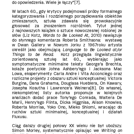
do opowiedzenia. Wiele je łączy”
[7]
.
W latach 60., gdy krytycy podejmowali próby formalnego
kategoryzowania i rozdzielnego porządkowania obiektów
zmieszanych, sztuka zdawała się prowokacyjnie
głosować za znoszeniem rozróżnień. Tytuł jednej
z najnowszych książek o sztuce nowoczesnej robionej ze
słów (Liz Kotz,
Words to Be Looked At
, 2010) nawiązuje
do słynnego komentarza Roberta Smithsona: wystawę
w Dwan Gallery w Nowym Jorku z 1967roku artysta
określił jako obejmującą
Language to Be Looked at/or
Things to be Read
. Kotz przegląda lingwistycznie
zorientowaną sztukę lat 60., wybierając jako
symptomatyczne minimalne teksty George’a Brechta,
kolaże poetyckie Johna Ashbery’ego i Jacksona Mac
Lowa, eksperymenty Carla Andre i Vita Acconciego oraz
rozliczne projekty z obszaru sztuki konceptualnej: Victora
Burgina, Dana Grahama, Douglasa Hueblera, On Kawary,
Josepha Kosutha i Lawrence’a Weinera
[8]
. Do własnej,
niekompletnej listy autorka proponuje w kolejnych
analizach dodać prace Tony’ego Conrada, Waltera De
Marii, Henry’ego Flinta, Dicka Higgnisa, Alison Knowles,
Roberta Morrisa, Yoko Ono, Mieko Shiomi, wracając do
ruchów sztuki minimalnej, konceptualnej i działań
Fluxusu.
Ciąg dalszy drugiej połowy XX wieku nie był uboższy.
Simon Morley, systematycznie opisując we
Writing on