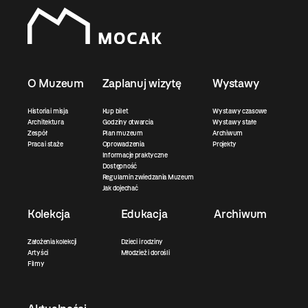
O Muzeum
Zaplanuj wizytę
Wystawy
Historia i misja
Kup bilet
Wystawy czasowe
Architektura
Godziny otwarcia
Wystawy stałe
Zespół
Plan muzeum
Archiwum
Praca i staże
Oprowadzenia
Projekty
Informacje praktyczne
Dostępność
Regulamin zwiedzania Muzeum
Jak dojechać
Kolekcja
Edukacja
Archiwum
Założenia kolekcji
Dzieci i rodziny
Artyści
Młodzież i dorośli
Filmy