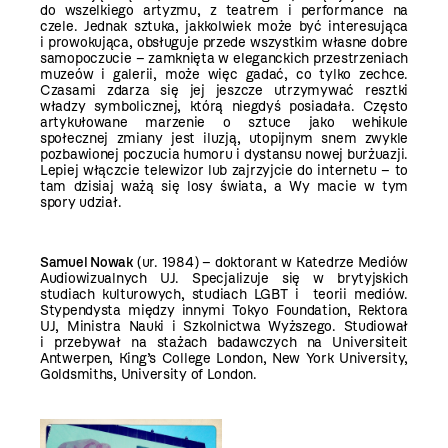
do wszelkiego artyzmu, z teatrem i performance na
czele. Jednak sztuka, jakkolwiek może być interesująca
i prowokująca, obsługuje przede wszystkim własne dobre
samopoczucie – zamknięta w eleganckich przestrzeniach
muzeów i galerii, może więc gadać, co tylko zechce.
Czasami zdarza się jej jeszcze utrzymywać resztki
władzy symbolicznej, którą niegdyś posiadała. Często
artykułowane marzenie o sztuce jako wehikule
społecznej zmiany jest iluzją, utopijnym snem zwykle
pozbawionej poczucia humoru i dystansu nowej burżuazji.
Lepiej włączcie telewizor lub zajrzyjcie do internetu – to
tam dzisiaj ważą się losy świata, a Wy macie w tym
spory udział.
Samuel Nowak
(ur. 1984) – doktorant w Katedrze Mediów
Audiowizualnych UJ. Specjalizuje się w brytyjskich
studiach kulturowych, studiach LGBT i teorii mediów.
Stypendysta między innymi Tokyo Foundation, Rektora
UJ, Ministra Nauki i Szkolnictwa Wyższego. Studiował
i przebywał na stażach badawczych na Universiteit
Antwerpen, King’s College London, New York University,
Goldsmiths, University of London.