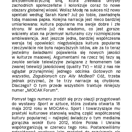
antydemokratyczną siłą, która zniewala umysły
zachodnich społeczeństw i kolonizuje coraz to nowe
obszary globalnej wioski. Wolisz Modę na sukces niż nowy
spektakl według Sarah Kane? Już po tobie, zawładnęła
tobą masowa papka. Kolejna narracja jest nieco bardziej
umiarkowana: kultura popularna ma swoje dobre i złe
strony. W sumie już nie wiadomo, co jest gorsze:
wściekły atak na przemysł kulturalny czy rozmiękczona
ambiwalencja. Jest jeszcze jedna, bardziej współczesna
wersja tej opowieści: niegdysiejsza kultura popularna
rzeczywiście nie była najwyższych lotów, ale za to teraz
jesteśmy świadkami pojawienia się nowych jakości
w kulturze masowej. Argumentami na rzecz tej tezy są
zwykle seriale telewizyjne związane z fenomenem tak
zwanej telewizji jakościowej (quality TV) – któż z nas nie
oglądał przynajmniej jednego odcinka
Gotowych na
wszystko
,
Zagubionych
czy
Ally McBeal?
Cóż, trzeba
jednak przyznać, że te trzy narracje są chybione.
Dlaczego? O tym przede wszystkim traktuje niniejszy
numer „MOCAK Forum”.
Pomysł tego numeru zrodził się przy okazji przygotowań
do wystawy
Sport w sztuce
, która została otwarta 18
maja 2012 roku w MOCAK-u. Sport i towarzyszące mu
praktyki kulturowe stanowią ważną część współczesnej
kultury popularnej – najlepiej świadczy o tym medialna
gorączka wokół Euro 2012, które Polska i Ukraina
współorganizują w czerwcu tego roku. Postanowiliśmy