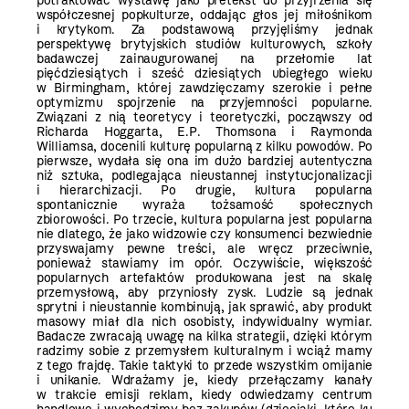
potraktować wystawę jako pretekst do przyjrzenia się
współczesnej popkulturze, oddając głos jej miłośnikom
i krytykom. Za podstawową przyjęliśmy jednak
perspektywę brytyjskich studiów kulturowych, szkoły
badawczej zainaugurowanej na przełomie lat
pięćdziesiątych i sześć dziesiątych ubiegłego wieku
w Birmingham, której zawdzięczamy szerokie i pełne
optymizmu spojrzenie na przyjemności popularne.
Związani z nią teoretycy i teoretyczki, począwszy od
Richarda Hoggarta, E.P. Thomsona i Raymonda
Williamsa, docenili kulturę popularną z kilku powodów. Po
pierwsze, wydała się ona im dużo bardziej autentyczna
niż sztuka, podlegająca nieustannej instytucjonalizacji
i hierarchizacji. Po drugie, kultura popularna
spontanicznie wyraża tożsamość społecznych
zbiorowości. Po trzecie, kultura popularna jest popularna
nie dlatego, że jako widzowie czy konsumenci bezwiednie
przyswajamy pewne treści, ale wręcz przeciwnie,
ponieważ stawiamy im opór. Oczywiście, większość
popularnych artefaktów produkowana jest na skalę
przemysłową, aby przyniosły zysk. Ludzie są jednak
sprytni i nieustannie kombinują, jak sprawić, aby produkt
masowy miał dla nich osobisty, indywidualny wymiar.
Badacze zwracają uwagę na kilka strategii, dzięki którym
radzimy sobie z przemysłem kulturalnym i wciąż mamy
z tego frajdę. Takie taktyki to przede wszystkim omijanie
i unikanie. Wdrażamy je, kiedy przełączamy kanały
w trakcie emisji reklam, kiedy odwiedzamy centrum