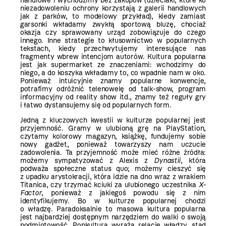
handlowe i wychodzimy bez zakupów (dzieciaki, które ku
niezadowoleniu ochrony korzystają z galerii handlowych
jak z parków, to modelowy przykład), kiedy zamiast
garsonki wkładamy zwykłą sportową bluzę, chociaż
okazja czy sprawowany urząd zobowiązuje do czego
innego. Inne strategie to kłusownictwo w popularnych
tekstach, kiedy przechwytujemy interesujące nas
fragmenty wbrew intencjom autorów. Kultura popularna
jest jak supermarket ze znaczeniami: wchodzimy do
niego, a do koszyka wkładamy to, co wpadnie nam w oko.
Ponieważ intuicyjnie znamy popularne konwencje,
potrafimy odróżnić telenowelę od talk-show, program
informacyjny od reality show itd., znamy też reguły gry
i łatwo dystansujemy się od popularnych form.
Jedną z kluczowych kwestii w kulturze popularnej jest
przyjemność. Gramy w ulubioną grę na PlayStation,
czytamy kolorowy magazyn, książkę, fundujemy sobie
nowy gadżet, ponieważ towarzyszy nam uczucie
zadowolenia. Ta przyjemność może mieć różne źródła:
możemy sympatyzować z Alexis z
Dynastii
, która
podważa społeczne status quo; możemy cieszyć się
z upadku arystokracji, która idzie na dno wraz z wrakiem
Titanica, czy trzymać kciuki za ulubionego uczestnika
X-
Factor
, ponieważ z jakiegoś powodu się z nim
identyfikujemy. Bo w kulturze popularnej chodzi
o władzę. Paradoksalnie to masowa kultura popularna
jest najbardziej dostępnym narzędziem do walki o swoją
podmiotowość. Popkultura wyraża relacje władzy, stąd