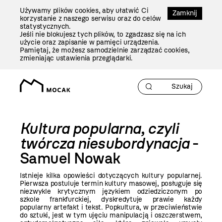
Przejdź
Używamy plików cookies, aby ułatwić Ci
Do
Zamknij
korzystanie z naszego serwisu oraz do celów
Treści
statystycznych.
Jeśli nie blokujesz tych plików, to zgadzasz się na ich
użycie oraz zapisanie w pamięci urządzenia.
Pamiętaj, że możesz samodzielnie zarządzać cookies,
zmieniając ustawienia przeglądarki.
Kultura popularna, czyli
twórcza niesubordynacja
-
Samuel Nowak
Istnieje kilka opowieści dotyczących kultury popularnej.
Pierwsza postuluje termin kultury masowej, posługuje się
niezwykle krytycznym językiem odziedziczonym po
szkole frankfurckiej, dyskredytuje prawie każdy
popularny artefakt i tekst. Popkultura, w przeciwieństwie
do sztuki, jest w tym ujęciu manipulacją i oszczerstwem,