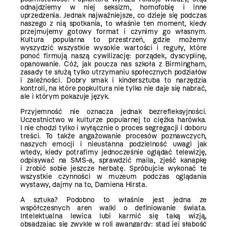
odnajdziemy w niej seksizm, homofobię i inne
uprzedzenia. Jednak najważniejsze, co dzieje się podczas
naszego z nią spotkania, to właśnie ten moment, kiedy
przejmujemy gotowy format i czynimy go własnym.
Kultura popularna to przestrzeń, gdzie możemy
wyszydzić wszystkie wysokie wartości i reguły, które
ponoć firmują naszą cywilizację: porządek, dyscyplinę,
opanowanie. Cóż, jak poucza nas szkoła z Birmingham,
zasady te służą tylko utrzymaniu społecznych podziałów
i zależności. Dobry smak i kindersztuba to narzędzia
kontroli, na które popkultura nie tylko nie daje się nabrać,
ale i którym pokazuje język.
Przyjemność nie oznacza jednak bezrefleksyjności.
Uczestnictwo w kulturze popularnej to ciężka harówka.
I nie chodzi tylko i wyłącznie o proces segregacji i doboru
treści. To także angażowanie procesów poznawczych,
naszych emocji i nieustanna podzielność uwagi jak
wtedy, kiedy potrafimy jednocześnie oglądać telewizję,
odpisywać na SMS-a, sprawdzić maila, zjeść kanapkę
i zrobić sobie jeszcze herbatę. Spróbujcie wykonać te
wszystkie czynności w muzeum podczas oglądania
wystawy, dajmy na to, Damiena Hirsta.
A sztuka? Podobno to właśnie jest jedna ze
współczesnych aren walki o definiowanie świata.
Intelektualna lewica lubi karmić się taką wizją,
obsadzając się zwykle w roli awangardy: stąd jej słabość