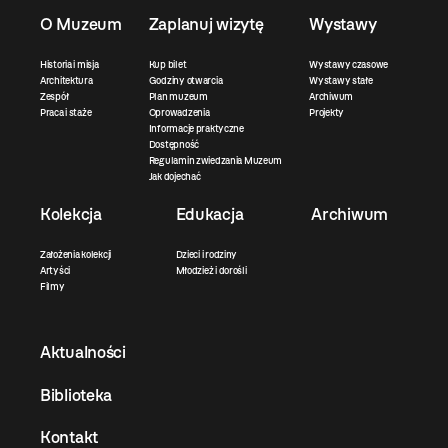
O Muzeum
Zaplanuj wizytę
Wystawy
Historia i misja
Kup bilet
Wystawy czasowe
Architektura
Godziny otwarcia
Wystawy stałe
Zespół
Plan muzeum
Archiwum
Praca i staże
Oprowadzenia
Projekty
Informacje praktyczne
Dostępność
Regulamin zwiedzania Muzeum
Jak dojechać
Kolekcja
Edukacja
Archiwum
Założenia kolekcji
Dzieci i rodziny
Artyści
Młodzież i dorośli
Filmy
Aktualności
Biblioteka
Kontakt