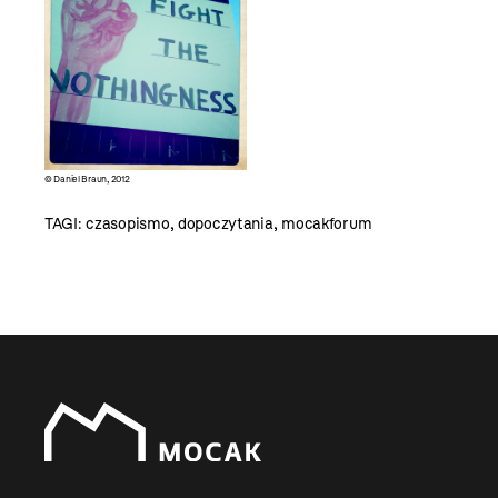
© Daniel Braun, 2012
TAGI:
czasopismo
,
dopoczytania
,
mocakforum