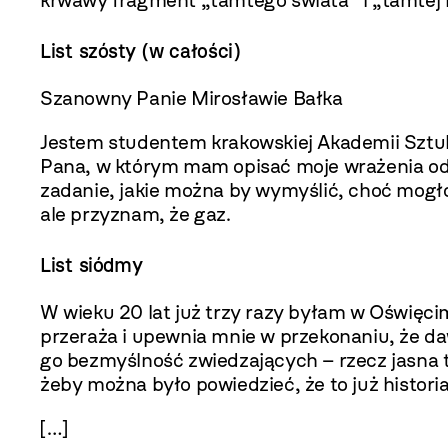
krwawy fragment „tamtego świata” i „tamtej 
List szósty (w całości)
Szanowny Panie Mirosławie Bałka
Jestem studentem krakowskiej Akademii Sztuk 
Pana, w którym mam opisać moje wrażenia ­odn
zadanie, jakie można by wymyślić, choć mogł
ale przyznam, że gaz.
List siódmy
W wieku 20 lat już trzy razy byłam w Oświęcim
przeraża i upewnia mnie w przekonaniu, że d
go bezmyślność zwiedzających – rzecz jasna 
żeby można było powiedzieć, że to już historia
[…]