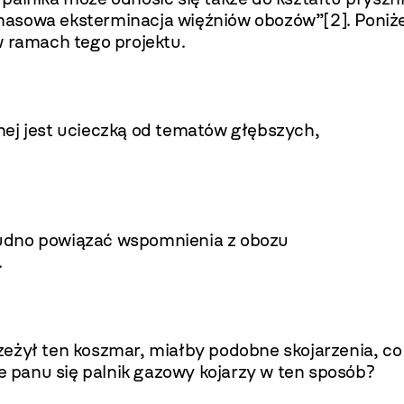
masowa eksterminacja więźniów obozów”
[2]
.
Poniże
w ramach tego projektu.
nej jest ucieczką od tematów głębszych,
 trudno powiązać wspomnienia z obozu
.
zeżył ten koszmar, miałby podobne skojarzenia, co
ie panu się palnik gazowy kojarzy w ten sposób?