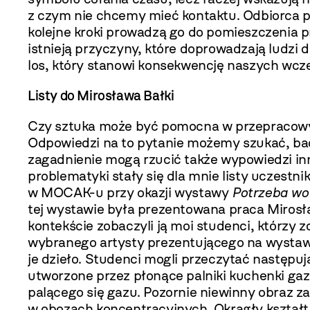
z czym nie chcemy mieć kontaktu. Odbiorca pra
kolejne kroki prowadzą go do pomieszczenia 
istnieją przyczyny, które doprowadzają ludzi
los, który stanowi konsekwencję naszych wcze
Listy do Mirosława Bałki
Czy sztuka może być pomocna w przepracowy
Odpowiedzi na to pytanie możemy szukać, ­ba
zagadnienie mogą rzucić także wypowiedzi inn
problematyki stały się dla mnie listy uczestn
w MOCAK-u przy okazji wystawy
Potrzeba wol
tej wystawie była prezentowana praca Mirosł
kontekście zobaczyli ją moi studenci, którzy z
wybranego artysty prezentującego na wystawi
je dzieło. Studenci mogli przeczytać następuj
utworzone przez płonące palniki kuchenki gaz
palącego się gazu. Pozornie niewinny obraz z
w obozach koncentracyjnych. Okrągły kształt 