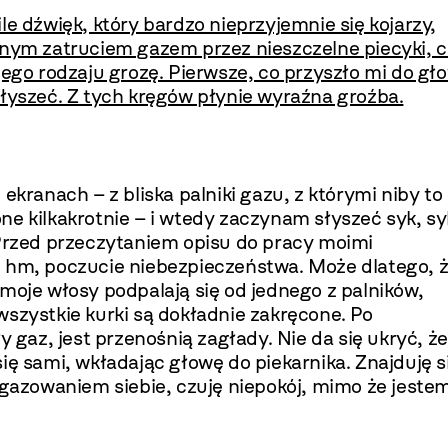
le dźwięk, który bardzo nieprzyjemnie się kojarzy,
lnym zatruciem gazem przez nieszczelne piecyki, 
jego rodzaju grozę. Pierwsze, co przyszło mi do gł
słyszeć. Z tych kręgów płynie wyraźna groźba.
ekranach – z bliska palniki gazu, z którymi niby to
ne kilkakrotnie – i wtedy zaczynam słyszeć syk, sy
 Przed przeczytaniem opisu do pracy moimi
, hm, poczucie niebezpieczeństwa. Może dlatego, 
moje włosy podpalają się od jednego z palników,
wszystkie kurki są dokładnie zakręcone. Po
y gaz, jest przenośnią zagłady. Nie da się ukryć, że
ię sami, wkładając głowę do piekarnika. Znajduję s
azowaniem siebie, czuję niepokój, mimo że jeste