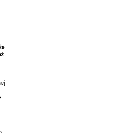
że
eż
ej
y
o,