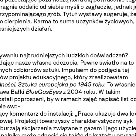
gnie oddalić od siebie myśli o zagładzie, jednak 
przypominającego grób. Tytuł wystawy sugeruje, ż
 do cierpienia. Karma to suma uczynków życiowych,
śniejszych działań.
waniu najtrudniejszych ludzkich doświadczeń?
dając nasze własne odczucia. Pewne światło na to
ych odbiorców sztuki. Impulsem do podjęcia tej
ików projektu edukacyjnego, który zrealizowałam
ności. Sztuka europejska po 1945 roku.
To właśnie
awa Bałki
BlueGasEyes
z 2004 roku. W takim
ostali poproszeni, by w ramach zajęć napisać list d
e swo-­
ący komentarz do instalacji: „Praca ukazuje dwa kr
owej. Projekcji towarzyszy charakterystyczny syk
aburzają skojarzenia związane z gazem i jego użyc
palnika może odnosić się także do kształtu pryszn