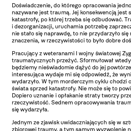
Doświadczenie, do którego opracowania jedn
nazywane jest traumą. Jej konsekwencją jest s
katastrofy, po której trzeba się odbudować.
i dezorganizacji, uruchamia potrzebę zaprzecz
nie stało się naprawdę, to nie przydarzyło się
znaczenia, w rzeczywistości to było dobre do
Pracujący z weteranami I wojny światowej Z
traumatycznych przeżyć. Sformułował wtedy t
będziemy nieświadomie dążyć do jej powtórzeni
interesująca wydaje mi się odpowiedź, że wyni
wydarzyło. W tym morderczym cyklu chodzi o 
świata sprzed katastrofy. Nie może się to powi
Dopiero uznanie i opłakanie straty tworzy pr
rzeczywistość. Sednem opracowywania traumy j
się wydarzyła.
Jednym ze zjawisk uwidaczniających się w sz
zbiorowej traumy, a tym samym wyzwolenie n