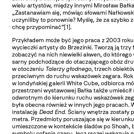
wielu artystów, między innymi Mirosław Bałk
„Zastanawiam się, mówiąc słowami Nałkowskiej
uczyniliby to ponownie? Myślę, że za szybko 
chcę przypominać”
[1]
.
Przykładem może być jego praca z 2003 rok
wycieczki artysty do Brzezinki. Tworzą ją trzy
zobaczyć na nich niewielki akwen, do któreg
sarny podchodzące do otaczającego obóz drut
w otoczeniu
Talerzy głodnego
, trzech obiekt
przeciwnym do ruchu wskazówek zegara. Rok 
w londyńskiej galerii White Cube, odbiorca 
przestrzeni wystawowej Bałka także umieścił
odwrotnym do kierunku ruchu wskazówek zeg
była obecna również w innych jego pracach.
instalację
Dead End
. Ściany wnętrza zostały 
metra. Przedmioty poruszające się w kierun
umieszczone w kontekście śladów po Shoah, 
symbolu cofania czasu, lecz raczej wskazują 