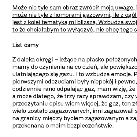
Może nie tyle sam obraz zwrócił moją uwagę, i
może nie tyle z komorami gazowymi, ile z ogó
jest z kolei tematyką mi bliższą. Wzbudza swo
to że chciałabym to wyłączyć, nie chcę tego 
List ósmy
Z daleka okręgi – leżące na płasko położonych 
mamy do czynienia na co dzień, ale powiększo
ulatniającego się gazu. I to wzbudza emocje.
pierwszymi odczuciami były niepokój i pewne
codziennie rano odpalając gaz, mam wizję, że 
a może dlatego, że trzy razy sprawdzam, czy 
przeczytaniu opisu wiem więcej, że gaz, ten zł
wielu zostało zagazowanych, inni zagazowali s
na granicy między byciem zagazowanym a zag
przekonana o moim bezpieczeństwie.