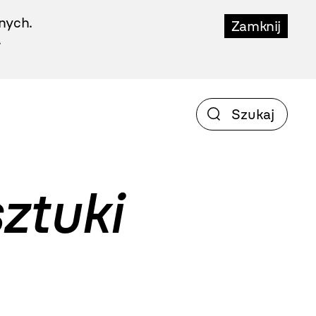
nych.
Zamknij
.
ztuki