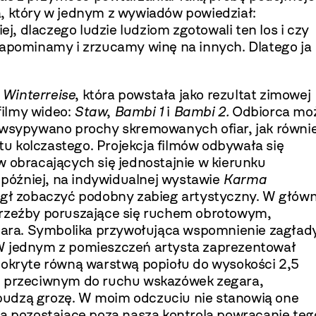
a, który w jednym z wywiadów powiedział:
, dlaczego ludzie ludziom zgotowali ten los i czy
zapominamy i zrzucamy winę na innych. Dlatego ja
u
Winterreise
, która powstała jako rezultat zimowej
 filmy wideo:
Staw
,
Bambi 1
i
Bambi 2.
Odbiorca mo
o wsypywano prochy skremowanych ofiar, jak równi
u kolczastego. Projekcja filmów odbywała się
ów obracających się jednostajnie w kierunku
później, na indywidualnej wystawie
Karma
mógł zobaczyć podobny zabieg artystyczny. W główn
 rzeźby poruszające się ruchem obrotowym,
ara. Symbolika przywołująca wspomnienie zagład
 W jednym z pomieszczeń artysta zaprezentował
pokryte równą warstwą popiołu do wysokości 2,5
ku przeciwnym do ruchu wskazówek zegara,
budzą grozę. W moim odczuciu nie stanowią one
na pozostające poza naszą kontrolą powracanie teg