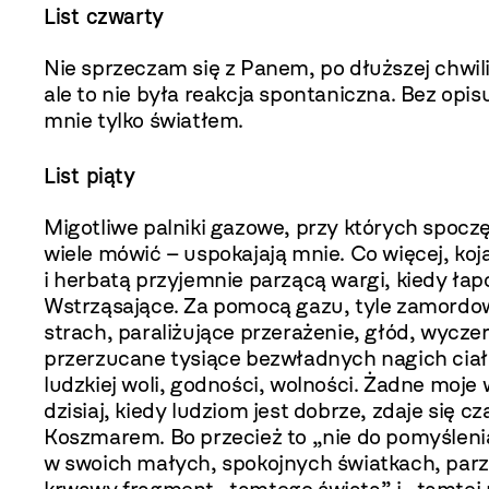
List czwarty
Nie sprzeczam się z Panem, po dłuższej chwi
ale to nie była reakcja spontaniczna. Bez opis
mnie tylko światłem.
List piąty
Migotliwe palniki gazowe, przy których spoczę
wiele mówić – uspokajają mnie. Co więcej, koj
i herbatą przyjemnie parzącą wargi, kiedy ła
Wstrząsające. Za pomocą gazu, tyle zamordowa
strach, paraliżujące przerażenie, głód, wycz
przerzucane tysiące bezwładnych nagich ciał
ludzkiej woli, godności, wolności. Żadne moj
dzisiaj, kiedy ludziom jest dobrze, zdaje się
Koszmarem. Bo przecież to „nie do pomyśleni
w swoich małych, spokojnych światkach, parz