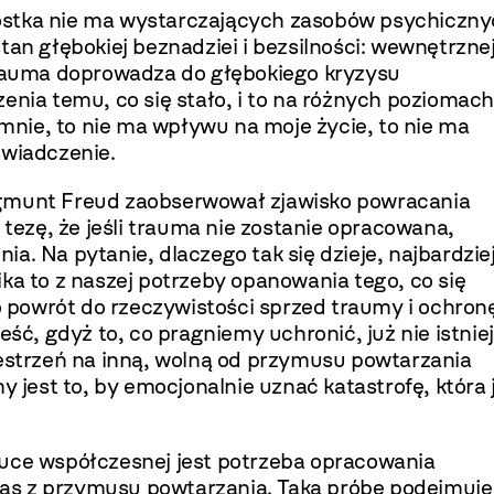
ostka nie ma wystarczających zasobów psychiczny
tan głębokiej beznadziei i bezsilności: wewnętrzne
 Trauma doprowadza do głębokiego kryzysu
enia temu, co się stało, i to na różnych poziomach
 mnie, to nie ma wpływu na moje życie, to nie ma
świadczenie.
ygmunt Freud zaobserwował zjawisko powracania
ezę, że jeśli trauma nie zostanie opracowana,
a. Na pytanie, dlaczego tak się dzieje, najbardzie
ka to z naszej potrzeby opanowania tego, co się
powrót do rzeczywistości sprzed traumy i ochron
eść, gdyż to, co pragniemy uchronić, już nie istniej
zestrzeń na inną, wolną od przymusu powtarzania
est to, by emocjonalnie uznać katastrofę, która 
tuce współczesnej jest potrzeba opracowania
as z przymusu powtarzania. Taką próbę podejmuje