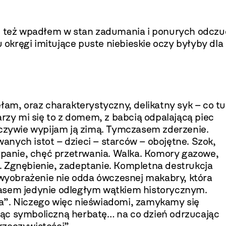
li też wpadłem w stan zadumania i ponurych odczu
u okręgi imitujące puste niebieskie oczy byłyby dla
łam, oraz charakterystyczny, delikatny syk – co tu
arzy mi się to z domem, z babcią odpalającą piec
pczywie wypijam ją zimą. Tymczasem zderzenie.
nych istot – dzieci – starców – obojętne. Szok,
erpanie, chęć przetrwania. Walka. Komory gazowe,
. Zgnębienie, zadeptanie. Kompletna destrukcja
e wyobrażenie nie odda ówczesnej makabry, która
 czasem jedynie odległym wątkiem historycznym.
a”. Niczego więc nieświadomi, zamykamy się
ąc symboliczną herbatę… na co dzień odrzucając