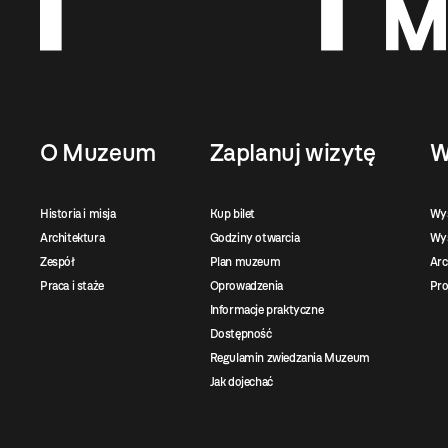
O Muzeum
Zaplanuj wizytę
W
Historia i misja
Kup bilet
Wy
Architektura
Godziny otwarcia
Wys
Zespół
Plan muzeum
Ar
Praca i staże
Oprowadzenia
Pro
Informacje praktyczne
Dostępność
Regulamin zwiedzania Muzeum
Jak dojechać