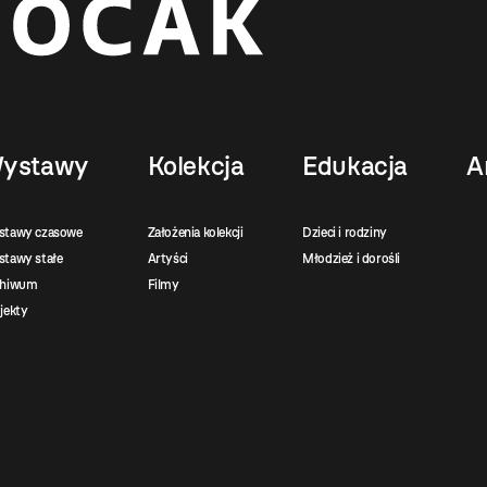
ystawy
Kolekcja
Edukacja
A
stawy czasowe
Założenia kolekcji
Dzieci i rodziny
tawy stałe
Artyści
Młodzież i dorośli
chiwum
Filmy
jekty