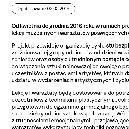
Opublikowano: 02.05.2016
Od kwietnia do grudnia 2016 roku w ramach pr
lekcji muzealnych i warsztatów poświęconych 
Projekt przewiduje organizację cyklu
stu bezp
zróżnicowanej grupy odbiorców od dzieci w w
seniorów oraz
osoby o utrudnionym dostępie d
do włączania sztuki najnowszej do swojego p
uczestników z postaciami artystów, których 
udziału w wydarzeniach artystycznych i życiu
Lekcje i warsztaty będą dostosowane do pot
uczestników z technikami plastycznymi. Jeśl
przygotowań do egzaminu gimnazjalnego bąd
samodzielny odbiór sztuki współczesnej. Wśr
z trudnościami emocjonalnymi i przejawiając
warsztatów wykorzystujący techniki poznawan