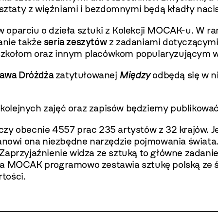
taty z więźniami i bezdomnymi będą kładły nacis
 oparciu o dzieła sztuki z Kolekcji MOCAK-u. W r
anie także
seria zeszytów
z zadaniami dotyczącymi 
 szkołom oraz innym placówkom popularyzującym 
ława Dróżdża
zatytułowanej
Między
odbędą się w n
kolejnych zajęć oraz zapisów będziemy publikowa
czy obecnie 4557 prac 235 artystów z 32 krajów. J
stanowi ona niezbędne narzędzie pojmowania świat
 Zaprzyjaźnienie widza ze sztuką to główne zadani
ia MOCAK programowo zestawia sztukę polską ze ś
rtości.