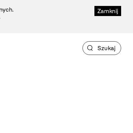
nych.
Zamknij
.