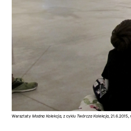
Warsztaty
Modna Kolekcja
, z cyklu
Twórcza Kolekcja
, 21.6.2015