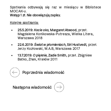
Spotkania odbywają się raz w miesiącu w Bibliotece
MOCAK-u.
Wstęp 1 zł. Nie obowiązują zapisy.
Kolejne spotkania:
25.5.2019:
Kocie oko
, Margaret Atwood
,
przeł.
Magdalena Konikowska-Putresza, Wielka Litera,
Warszawa 2018
22.6.2019:
Świat w płomieniach
, Siri Hustvedt
, przeł.
Jerzy Kozłowski, W.A.B, Warszawa 2017
13.7.2019:
O pięknie
, Zadie Smith
, przeł. Zbigniew
Batko, Znak, Kraków 2011
Poprzednia wiadomość
Następna wiadomość