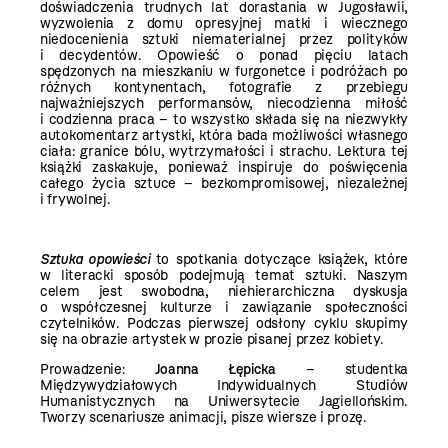
doświadczenia trudnych lat dorastania w Jugosławii,
wyzwolenia z domu opresyjnej matki i wiecznego
niedocenienia sztuki niematerialnej przez polityków
i decydentów. Opowieść o ponad pięciu latach
spędzonych na mieszkaniu w furgonetce i podróżach po
różnych kontynentach, fotografie z przebiegu
najważniejszych performansów, niecodzienna miłość
i codzienna praca – to wszystko składa się na niezwykły
autokomentarz artystki, która bada możliwości własnego
ciała: granice bólu, wytrzymałości i strachu. Lektura tej
książki zaskakuje, ponieważ inspiruje do poświęcenia
całego życia sztuce – bezkompromisowej, niezależnej
i frywolnej.
Sztuka opowieści
to spotkania dotyczące książek, które
w literacki sposób podejmują temat sztuki. Naszym
celem jest swobodna, niehierarchiczna dyskusja
o współczesnej kulturze i zawiązanie społeczności
czytelników. Podczas pierwszej odsłony cyklu skupimy
się na obrazie artystek w prozie pisanej przez kobiety.
Prowadzenie:
Joanna Łępicka
– studentka
Międzywydziałowych Indywidualnych Studiów
Humanistycznych na Uniwersytecie Jagiellońskim.
Tworzy scenariusze animacji, pisze wiersze i prozę.