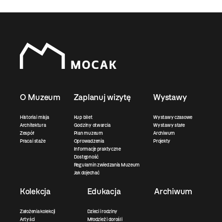
O Muzeum
Zaplanuj wizytę
Wystawy
Historia i misja
Kup bilet
Wystawy czasowe
Architektura
Godziny otwarcia
Wystawy stałe
Zespół
Plan muzeum
Archiwum
Praca i staże
Oprowadzenia
Projekty
Informacje praktyczne
Dostępność
Regulamin zwiedzania Muzeum
Jak dojechać
Kolekcja
Edukacja
Archiwum
Założenia kolekcji
Dzieci i rodziny
Artyści
Młodzież i dorośli