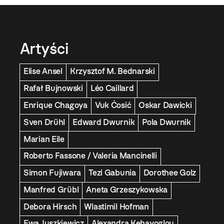
Artyści
Elise Ansel
Krzysztof M. Bednarski
Rafał Bujnowski
Léo Caillard
Enrique Chagoya
Vuk Ćosić
Oskar Dawicki
Sven Drühl
Edward Dwurnik
Pola Dwurnik
Marian Eile
Roberto Fassone / Valeria Mancinelli
Simon Fujiwara
Tezi Gabunia
Dorothee Golz
Manfred Grübl
Aneta Grzeszykowska
Debora Hirsch
Wlastimil Hofman
Ewa Juszkiewicz
Alexandra Kehayoglou