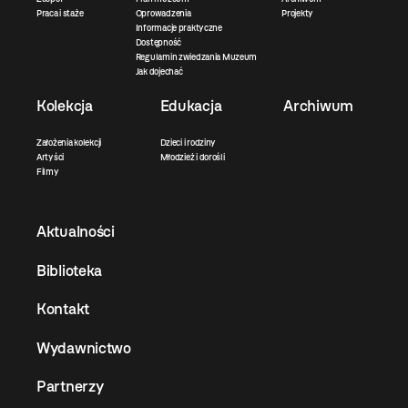
Praca i staże
Oprowadzenia
Projekty
Informacje praktyczne
Dostępność
Regulamin zwiedzania Muzeum
Jak dojechać
Kolekcja
Edukacja
Archiwum
Założenia kolekcji
Dzieci i rodziny
Artyści
Młodzież i dorośli
Filmy
Aktualności
Biblioteka
Kontakt
Wydawnictwo
Partnerzy