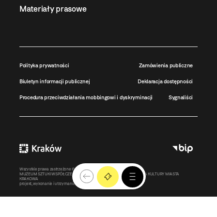
Materiały prasowe
Polityka prywatności
Zamówienia publiczne
Biuletyn informacji publicznej
Deklaracja dostępności
Procedura przeciwdziałania mobbingowi i dyskryminacji
Sygnaliści
Wszystkie prawa zastrzeżone ©
MOCAK
2011-2026
MUZEUM SZTUKI WSPÓŁCZESNEJ W KRAKOWIE MOCAK – INSTYTUCJA KULTURY MIASTA
KRAKOWA
projekt, wykonanie i utrzymanie:
Bonjour.pl