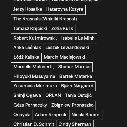
Jerzy Kosałka
Katarzyna Kozyra
The Krasnals (Whielki Krasnal)
Tomasz Kręcicki
Zofia Kulik
Robert Kuśmirowski,
Isabelle Le Minh
Anka Leśniak
Leszek Lewandowski
Łódź Kaliska
Marcin Maciejowski
Marcello Maloberti,
Shahar Marcus
Hiroyuki Masuyama
Bartek Materka
Yasumasa Morimura
Bjørn Nørgaard
Shinji Ogawa
ORLAN
Tanja Ostojić
Géza Perneczky
Zbigniew Pronaszko
Quayola
Adam Rzepecki
Nicola Samorì
Christian D. Schmit
Cindy Sherman