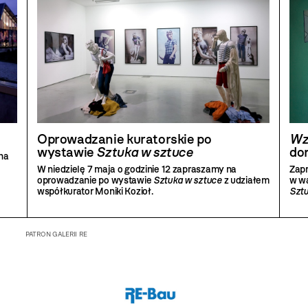
Oprowadzanie kuratorskie po
Wz
wystawie
Sztuka w sztuce
do
na
W niedzielę 7 maja o godzinie 12 zapraszamy na
Zapr
oprowadzanie po wystawie
Sztuka w sztuce
z udziałem
w w
współkurator Moniki Kozioł.
Sztu
PATRON GALERII RE