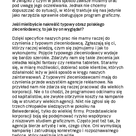
w związku z czym w jakiś sposób zawsze musimy brać
pod uwagę jego oczekiwania. Jednak nie chcemy
dopuszczać do sytuacji, w której traktuje się nas jedynie
jako narzędzia sprawnie obsługujące program graficzny.
Jeśli mielibyście nakreślić typowy obraz polskiego
zleceniodawcy, to jak by on wyglądał?
Dzięki specyfice naszych prac nie mamy raczej do
czynienia z typowym zleceniodawcą. Zgłaszają się ci,
którzy raczej wiedzą, czym się zajmujemy i jak to
wykonujemy. Pojęcie typowego zleceniodawcy wydaje
się bardzo szerokie. Zdarzyły nam się takie zlecenia jak
okładka książki fantasy czy reklama tabletek. Staramy
się, w miarę możliwości, dobierać sobie klientów, których
działalność leży w jakiś sposób w kręgu naszych
zainteresowań. Z typowymi zleceniodawcami mają do
czynienia przede wszystkim agencje reklamowe. Na
przykład nam nie zdarza się raczej pracować dla wielkich
korporacji. Nie o to chodzi, że programowo odcinamy się
od kapitalistów, ale zwykle olbrzymie koszty na kampanie
idą w struktury wielkich agencji. Nikt nie zgłosi się do
trzech chłopaków siedzących w pokoiku na
Belwederskiej, tylko do wielkiej firmy. Przedstawiciele
korporacji boją się podejmować ryzyko współpracy
z niszowym studiem graficznym. Często jest też tak, że
agencja bierze artystę i wie, czego chce. Oni wymyślają
kampanię i zatrudniają konkretnego i rozpoznawalnego
twórcę, który realizuje ich wizję.