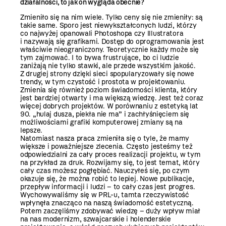
działalności, to jak on wygląda obecnie?
Zmieniło się na nim wiele. Tylko ceny się nie zmieniły: są
takie same. Sporo jest niewykształconych ludzi, którzy
co najwyżej opanowali Photoshopa czy Illustratora
i nazywają się grafikami. Dostęp do oprogramowania jest
właściwie nieograniczony. Teoretycznie każdy może się
tym zajmować. I to bywa frustrujące, bo ci ludzie
zaniżają nie tylko stawki, ale przede wszystkim jakość.
Z drugiej strony dzięki sieci spopularyzowały się nowe
trendy, w tym czystość i prostota w projektowaniu.
Zmienia się również poziom świadomości klienta, który
jest bardziej otwarty i ma większą wiedzę. Jest też coraz
więcej dobrych projektów. W porównaniu z estetyką lat
90. „hulaj dusza, piekła nie ma” i zachłyśnięciem się
możliwościami grafiki komputerowej zmiany są na
lepsze.
Natomiast nasza praca zmieniła się o tyle, że mamy
większe i poważniejsze zlecenia. Często jesteśmy też
odpowiedzialni za cały proces realizacji projektu, w tym
na przykład za druk. Rozwijamy się, to jest temat, który
cały czas możesz pogłębiać. Nauczyłeś się, po czym
okazuje się, że można robić to lepiej. Nowe publikacje,
przepływ informacji i ludzi – to cały czas jest progres.
Wychowywaliśmy się w PRL-u, tamta rzeczywistość
wpłynęła znacząco na naszą świadomość estetyczną.
Potem zaczęliśmy zdobywać wiedzę – duży wpływ miał
na nas modernizm, szwajcarskie i holenderskie