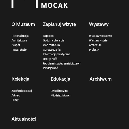
O Muzeum
Zaplanuj wizytę
Wystawy
Historia i misja
Kup bilet
Wystawy czasowe
Architektura
Godziny otwarcia
Wystawy stałe
Zespół
Plan muzeum
Archiwum
Praca i staże
Oprowadzenia
Projekty
Informacje praktyczne
Dostępność
Regulamin zwiedzania Muzeum
Jak dojechać
Kolekcja
Edukacja
Archiwum
Założenia kolekcji
Dzieci i rodziny
Artyści
Młodzież i dorośli
Filmy
Aktualności