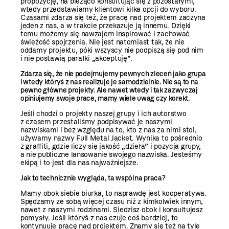
propozycję, na bieżąco konsultując się z pozostałymi,
wtedy przedstawiamy klientowi kilka opcji do wyboru.
Czasami zdarza się też, że pracę nad projektem zaczyna
jeden z nas, a w trakcie przekazuje ją innemu. Dzięki
temu możemy się nawzajem inspirować i zachować
świeżość spojrzenia. Nie jest natomiast tak, że nie
oddamy projektu, póki wszyscy nie podpiszą się pod nim
i nie postawią parafki „akceptuję”.
Zdarza się, że nie podejmujemy pewnych zleceń jako grupa
i wtedy któryś z nas realizuje je samodzielnie. Nie są to na
pewno główne projekty. Ale nawet wtedy i tak zazwyczaj
opiniujemy swoje prace, mamy wiele uwag czy korekt.
Jeśli chodzi o projekty naszej grupy i ich autorstwo
z czasem przestaliśmy podpisywać je naszymi
nazwiskami i bez względu na to, kto z nas za nimi stoi,
używamy nazwy Full Metal Jacket. Wynika to pośrednio
z graffiti, gdzie liczy się jakość „dzieła” i pozycja grupy,
a nie publiczne lansowanie swojego nazwiska. Jesteśmy
ekipą i to jest dla nas najważniejsze.
Jak to technicznie wygląda, ta wspólna praca?
Mamy obok siebie biurka, to naprawdę jest kooperatywa.
Spędzamy ze sobą więcej czasu niż z kimkolwiek innym,
nawet z naszymi rodzinami. Siedzisz obok i konsultujesz
pomysły. Jeśli któryś z nas czuje coś bardziej, to
kontynuuje pracę nad projektem. Znamy się też na tyle