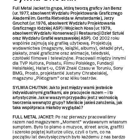
Full Metal Jacket to grupa, którą tworzą graficy Jan Bersz
(ur. 1977, absolwent Wydziału Projektowania Graficznego
Akademii im. Gerrita Rietvelda w Amsterdamie), Jerzy
Gruchot (ur. 1976, absolwent Wydziału Projektowania
Graficznego łódzkiej ASP) i Wojciech Koss (ur. 1979,
absolwent Wydziału Konserwacji i Restauracji Dzieł Sztuki
oraz Wydziału Grafiki warszawskiej ASP).
Od 2002 roku
wspólnie zajmują się grafiką użytkową. Projektują
wydawnictwa (magazyny, książki, albumy), okładki płyt,
plakaty, znaki graficzne oraz animacje, teledyski,
czołówki filmowe i telewizyjne. Pracowali między innymi
dla TVP Kultura, Polsatu, Filmu Polskiego, Fundacji
Helsińskiej, Ha!art-u, CSW Znaki Czasu w Toruniu, Sony
BMG, Prosto, projektantki Justyny Chrabelskiej,
magazynu „Piktogram” oraz kilku teatrów.
SYLWIA CHUTNIK: Jak to jest między wami: jesteście
indywidualnymi grafikami, ale pracujecie razem – i to
artystycznie. Jak w waszym przypadku jest z wolnością
tworzenia wewnątrz grupy? Mieliście jakieś założenia, jak
taka współpraca miałaby wyglądać?
FULL METAL JACKET:
Po raz pierwszy pracowaliśmy
razem nad magazynem „Moment” wydawanym własnym
sumptem. Było to pismo o muzyce, street arcie, graffiti
i szeroko pojętej kulturze ulicy, czyli o tym, co na
początku lat dwutysięcznych było każdemu z nas bardzo