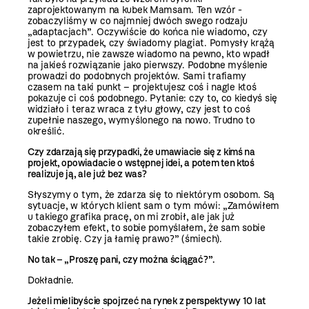
zaprojektowanym na kubek Mamsam. Ten wzór ­
zobaczyliśmy w co najmniej dwóch swego rodzaju
„adaptacjach”. Oczywiście do końca nie wiadomo, czy
jest to przypadek, czy świadomy plagiat. Pomysły krążą
w powietrzu, nie zawsze wiadomo na pewno, kto wpadł
na jakieś rozwiązanie jako pierwszy. Podobne myślenie
prowadzi do podobnych projektów. Sami trafiamy
czasem na taki punkt – projektujesz coś i nagle ktoś
pokazuje ci coś podobnego. Pytanie: czy to, co kiedyś się
widziało i teraz wraca z tyłu głowy, czy jest to coś
zupełnie naszego, wymyślonego na nowo. Trudno to
określić.
Czy zdarzają się przypadki, że umawiacie się z kimś na
projekt, opowiadacie o wstępnej idei, a potem ten ktoś
realizuje ją, ale już bez was?
Słyszymy o tym, że zdarza się to niektórym osobom. Są
sytuacje, w których klient sam o tym mówi: „Zamówiłem
u takiego grafika pracę, on mi zrobił, ale jak już
zobaczyłem efekt, to sobie pomyślałem, że sam sobie
takie zrobię. Czy ja łamię prawo?” (śmiech).
No tak – „Proszę pani, czy można ściągać?”.
Dokładnie.
Jeżeli mielibyście spojrzeć na rynek z perspektywy 10 lat