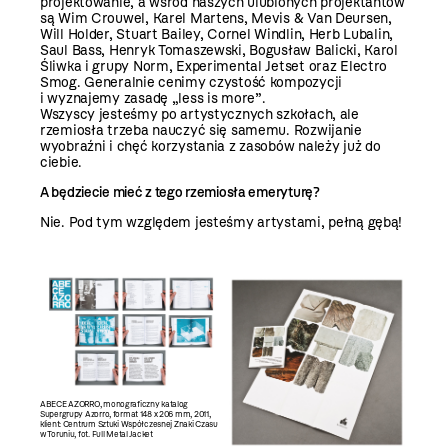
projektowanie, a wśród naszych ulubionych projektantów
są Wim Crouwel, Karel Martens, Mevis & Van Deursen,
Will Holder, Stuart Bailey, Cornel Windlin, Herb Lubalin,
Saul Bass, Henryk Tomaszewski, Bogusław Balicki, Karol
Śliwka i grupy Norm, Experimental Jetset oraz Electro
Smog. Generalnie cenimy czystość kompozycji
i wyznajemy zasadę „less is more”.
Wszyscy jesteśmy po artystycznych szkołach, ale
rzemiosła trzeba nauczyć się samemu. Rozwijanie
wyobraźni i chęć korzystania z zasobów należy już do
ciebie.
A będziecie mieć z tego rzemiosła emeryturę?
Nie. Pod tym względem jesteśmy artystami, pełną gębą!
ABECE AZORRO, monograficzny katalog
Supergrupy Azorro, format 148 x 206 mm, 2011,
klient: Centrum Sztuki Współczesnej Znaki Czasu
w Toruniu, fot. Full Metal Jacket