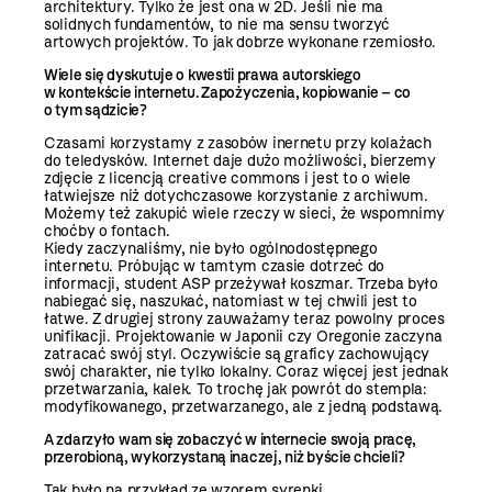
architektury. Tylko że jest ona w 2D. Jeśli nie ma
solidnych fundamentów, to nie ma sensu tworzyć
artowych projektów. To jak dobrze wykonane rzemiosło.
Wiele się dyskutuje o kwestii prawa autorskiego
w kontekście internetu. Zapożyczenia, kopiowanie – co
o tym sądzicie?
Czasami korzystamy z zasobów inernetu przy kolażach
do teledysków. Internet daje dużo możliwości, bierzemy
zdjęcie z licencją creative commons i jest to o wiele
łatwiejsze niż dotychczasowe korzystanie z archiwum.
Możemy też zakupić wiele rzeczy w sieci, że wspomnimy
choćby o fontach.
Kiedy zaczynaliśmy, nie było ogólnodostępnego
internetu. Próbując w tamtym czasie dotrzeć do
informacji, student ASP przeżywał koszmar. Trzeba było
nabiegać się, naszukać, natomiast w tej chwili jest to
łatwe. Z drugiej strony zauważamy teraz powolny proces
unifikacji. Projektowanie w Japonii czy Oregonie zaczyna
zatracać swój styl. Oczywiście są graficy zachowujący
swój charakter, nie tylko lokalny. Coraz więcej jest jednak
przetwarzania, kalek. To trochę jak powrót do stempla:
modyfikowanego, przetwarzanego, ale z jedną podstawą.
A zdarzyło wam się zobaczyć w internecie swoją pracę,
przerobioną, wykorzystaną inaczej, niż byście chcieli?
Tak było na przykład ze wzorem syrenki