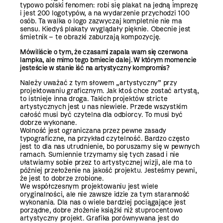
typowo polski fenomen: robi się plakat na jedną imprezę
i jest 200 logotypów, a na wydarzenie przychodzi 100
osób. Ta walka o logo zazwyczaj kompletnie nie ma
sensu. Kiedyś plakaty wyglądały pięknie. Obecnie jest
śmietnik – te obrazki zaburzają kompozycję.
Mówiliście o tym, że czasami zapala wam się czerwona
lampka, ale mimo tego brniecie dalej. W którym momencie
jesteście w stanie iść na artystyczny kompromis?
Należy uważać z tym słowem „artystyczny” przy
projektowaniu graficznym. Jak ktoś chce zostać artystą,
to istnieje inna droga. Takich projektów stricte
artystycznych jest u nas niewiele. Przede wszystkim
całość musi być czytelna dla odbiorcy. To musi być
dobrze wykonane.
Wolność jest ograniczana przez pewne zasady
typograficzne, na przykład czytelność. Bardzo często
jest to dla nas utrudnienie, bo poruszamy się w pewnych
ramach. Sumiennie trzymamy się tych zasad i nie
ułatwiamy sobie przez to artystycznej wizji, ale ma to
później przełożenie na jakość projektu. Jesteśmy pewni,
że jest to dobrze zrobione.
We współczesnym projektowaniu jest wiele
oryginalności, ale nie zawsze idzie za tym staranność
wykonania. Dla nas o wiele bardziej pociągające jest
porządne, dobre złożenie książki niż stuprocentowo
artystyczny projekt. Grafika porównywana jest do