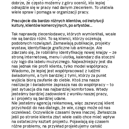
dobrze, że często możemy z góry ocenić, kto lepiej
odnajdzie się w pracy nad danym zleceniem. To ułatwia
wiele spraw i pomaga w organizacji pracy.
Pracujecie dla bardzo różnych klientów, od instytucji
kultury, klientów komercyjnych, po artystów…
Tak naprawdę zleceniodawcy, których wymieniłaś, wcale
nie są bardzo różni. To są klienci, którzy oczekują
podobnych rozwiązań. Zamawiają publikacje, projekty
wystaw, identyfikacje graficzne lub animacje. Ale
zdarzało się, że robiliśmy identyfikację nowej knajpy – ze
stroną internetową, menu i ulotką, kalendarz dla stoczni
czy logo dla labelu muzycznego. Najważniejszy jest dla
nas jednak nie profil klienta, tylko model współpracy.
Wiadomo, że lepiej jest współpracować z ludźmi
świadomymi, a tym bardziej z tymi, którzy za punkt
wyjścia biorą zaufanie do ciebie. Ktoś zna nasze
realizacje i świadomie zaprasza nas do współpracy – to
jest sytuacja dla nas najbardziej komfortowa. Wtedy
jesteśmy bardziej zadowoleni z wyniku naszej pracy,
a i projekty są bardziej udane.
Nie jesteśmy agencją reklamową, więc zazwyczaj klient
przychodzi do nas dlatego, że wie, czego może od nas
oczekiwać. Oczywiście czasami bywa inaczej. Zwłaszcza
jeśli po stronie klienta zbyt wiele osób chce mieć wpływ
na ostateczny kształt projektu. Pojawiają się czasem
różne problemy, na przykład projektujemy całość