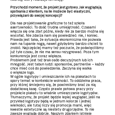
Przychodzi moment, że projekt jest gotowy. Jak wyglądają
spotkania z klientem, na ile możecie być elastyczni,
przywiązani do swojej koncepcji?
Dla nas projektowanie graficzne to też szkoła
asertywności. To dość trudna umiejętność. Czasami
włącza się ona zbyt późno, kiedy nie za bardzo można się
wycofać. Nie zdarza nam się powiedzieć: nie, i koniec.
Prawda jest taka, że sytuacja ekonomiczna nie pozwala
nam na tupanie nogą, nawet gdybyśmy bardzo chcieli to
zrobić. Najczęściej mamy też poczucie, że poświęciliśmy
już tyle czasu, że nie ma sensu rezygnować. Poza tym
konkurencja jest coraz większa.
Problemem jest też brak osób decyzyjnych lub ich
mnogość. Jest tabun ludzi: sponsorów, partnerów – każdy
chce mieć coś do powiedzenia. Zaczyna się walka
o większe logo.
W ogóle logotypy i umieszczanie ich na plakatach to
spory temat w kontekście wolności. To oddzielna praca,
przy której śmiejemy się, że powinniśmy brać za nią
dodatkową kasę. Często prawie połowa pracy przy
projekcie plakatu to właśnie umieszczanie logotypów.
Tłumaczymy, że projekt będzie lepiej wyglądał, jeśli na
przykład logotypy będą w jednym kolorze i jednej
wielkości, ale tutaj liczy się promocja marki, więc
kwestie estetyczne są niestety drugorzędne. To nie
zawsze wygląda dobrze. Naszym zdaniem istnieje