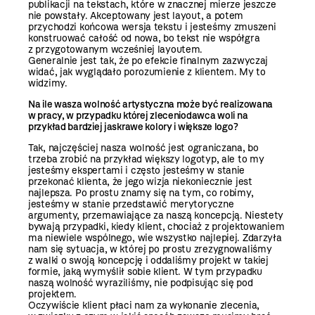
publikacji na tekstach, które w znacznej mierze jeszcze
nie powstały. Akceptowany jest layout, a potem
przychodzi końcowa wersja teks­tu i jesteśmy zmuszeni
konstruować całość od nowa, bo tekst nie współgra
z przygotowanym wcześniej layoutem.
Generalnie jest tak, że po efekcie finalnym zazwyczaj
widać, jak wyglądało porozumienie z klientem. My to
widzimy.
Na ile wasza wolność artystyczna może być realizowana
w pracy, w przypadku której zleceniodawca woli na
przykład bardziej jaskrawe kolory i większe logo?
Tak, najczęściej nasza wolność jest ograniczana, bo
trzeba zrobić na przykład większy logotyp, ale to my
jesteśmy ekspertami i często jesteśmy w stanie
przekonać klienta, że jego wizja niekoniecznie jest
najlepsza. Po prostu znamy się na tym, co robimy,
jesteśmy w stanie przedstawić merytoryczne
argumenty, przemawiające za naszą koncepcją. Niestety
bywają przypadki, kiedy klient, chociaż z projektowaniem
ma niewiele wspólnego, wie wszystko najlepiej. Zdarzyła
nam się sytuacja, w której po prostu zrezygnowaliśmy
z walki o swoją koncepcję i oddaliśmy projekt w takiej
formie, jaką wymyślił sobie klient. W tym przypadku
naszą wolność wyraziliśmy, nie podpisując się pod
projektem.
Oczywiście klient płaci nam za wykonanie zlecenia,