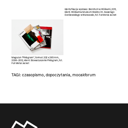
Identyfikacja wystawy
Skontrum
w Królikarni, 2011,
klient: Królikarnia Muzeum Rzeźby im. Xawerego
Dunikowskiego w Warszawie, fot. Full Metal Jacket
Magazyn "Piktogram", format: 202 x 265 mm,
2008–2012, klient: Stowarzyszenie Piktogram, fot.
Full Metal Jacket
TAGI:
czasopismo
,
dopoczytania
,
mocakforum