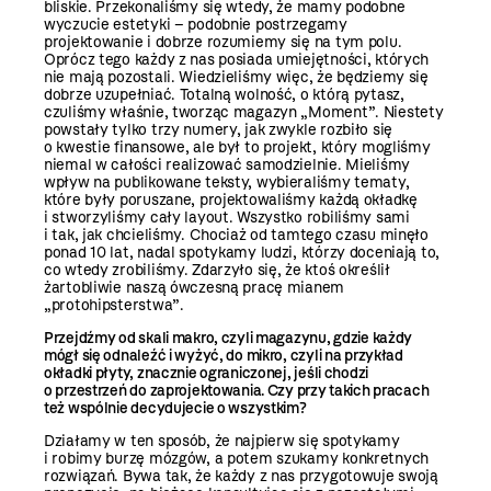
bliskie. Przekonaliśmy się wtedy, że mamy podobne
wyczucie estetyki – podobnie postrzegamy
projektowanie i dobrze rozumiemy się na tym polu.
Oprócz tego każdy z nas posiada umiejętności, których
nie mają pozostali. Wiedzieliśmy więc, że będziemy się
dobrze uzupełniać. Totalną wolność, o którą pytasz,
czuliśmy właśnie, tworząc magazyn „Moment”. Niestety
powstały tylko trzy numery, jak zwykle rozbiło się
o kwestie finansowe, ale był to projekt, który mogliśmy
niemal w całości realizować samodzielnie. Mieliśmy
wpływ na publikowane teksty, wybieraliśmy tematy,
które były poruszane, projektowaliśmy każdą okładkę
i stworzyliśmy cały layout. Wszystko robiliśmy sami
i tak, jak chcieliśmy. Chociaż od tamtego czasu minęło
ponad 10 lat, nadal spotykamy ludzi, którzy doceniają to,
co wtedy zrobiliśmy. Zdarzyło się, że ktoś określił
żartobliwie naszą ówczesną pracę mianem
„protohipsterstwa”.
Przejdźmy od skali makro, czyli magazynu, gdzie każdy
mógł się odnaleźć i wyżyć, do mikro, czyli na przykład
okładki płyty, znacznie ograniczonej, jeśli chodzi
o przestrzeń do zaprojektowania. Czy przy takich pracach
też wspólnie decydujecie o wszystkim?
Działamy w ten sposób, że najpierw się spotykamy
i robimy burzę mózgów, a potem szukamy konkretnych
rozwiązań. Bywa tak, że każdy z nas przygotowuje swoją