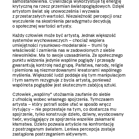
samostanowienia. Cywilizacja wykorzystuje tę energię
krytyczną na rzecz przemian światopoglądowych. Dzięki
artystom świat się unowocześnia i wyzwala
z przestarzałych wartości. Niezależność percepcji oraz
wyczulenie na skostnienia paradygmatu decydują
o społecznej wartości artysty.
Każdy człowiek może być artystą. Jednak większość
systemów wychowawczych – chociaż wspiera
umiejętności rysunkowo-modelarskie – tłumi tę
właściwość i zamienia nas w zadowolonych z siebie
niewolników. Ma to swoje uzasadnienia. Ze społecznego
punktu widzenia jedynie wspólne poglądy i przesądy
gwarantują kontrolę nad grupą. Państwa, narody, religie
i plemiona są niezmordowanymi kreatorami wspólnego
myślenia. Większość ludzi poddaje się tym manipulacjom
i tym samym rezygnuje z bycia artystą, ponieważ
wspólnota poglądów jest skutecznym zabójcą sztuki.
Człowiek „wspólny” utożsamia zaufanie do siebie
z ufnością wobec własnego spojrzenia. Tymczasem
artysta – który potrafi sobie ufać w sposób wręcz
irytujący – nie poprzestaje na tym, co dostarcza mu
spojrzenie, tylko konstruuje dzieło, dziwny, wyobcowany
twór, wyciągający ze spojrzenia wszelkie zakamarki
kłamstwa. Dzieło pozwala artyście na konfrontację
z postrzeganym światem. Leniwa percepcja zostaje
zastąpiona postrzeganiem aktywnym.