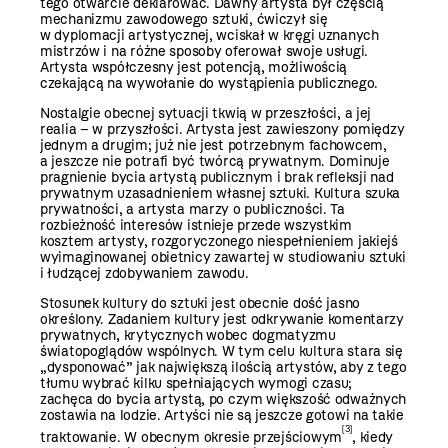
tego otwarcie deklarować. Dawny artysta był częścią
mechanizmu zawodowego sztuki, ćwiczył się
w dyplomacji artystycznej, wciskał w kręgi uznanych
mistrzów i na różne sposoby oferował swoje usługi.
Artysta współczesny jest potencją, możliwością
czekającą na wywołanie do wystąpienia publicznego.
Nostalgie obecnej sytuacji tkwią w przeszłości, a jej
realia – w przyszłości. Artysta jest zawieszony pomiędzy
jednym a drugim; już nie jest potrzebnym fachowcem,
a jeszcze nie potrafi być twórcą prywatnym. Dominuje
pragnienie bycia artystą publicznym i brak refleksji nad
prywatnym uzasadnieniem własnej sztuki. Kultura szuka
prywatności, a artysta marzy o publiczności. Ta
rozbieżność interesów istnieje przede wszystkim
kosztem artysty, rozgoryczonego niespełnieniem jakiejś
wyimaginowanej obietnicy zawartej w studiowaniu sztuki
i łudzącej zdobywaniem zawodu.
Stosunek kultury do sztuki jest obecnie dość jasno
określony. Zadaniem kultury jest odkrywanie komentarzy
prywatnych, krytycznych wobec dogmatyzmu
światopoglądów wspólnych. W tym celu kultura stara się
„dysponować” jak największą ilością artystów, aby z tego
tłumu wybrać kilku spełniających wymogi czasu;
zachęca do bycia artystą, po czym większość odważnych
zostawia na lodzie. Artyści nie są jeszcze gotowi na takie
[3]
traktowanie. W obecnym okresie przejściowym
, kiedy