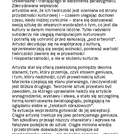
uniwersalne i trafiającego w skostnienia paradygmatu.
Zdecydowana większość
artystów wie, że ich twórczość jest oceniana od strony
przydatności kulturowej i – czasem ulegając duchowi
czasu, kiedy indziej cynicznie – stara się dostosować
swoją sztukę do własnych wyobrażeń o tym, co jest dla
kultury w danym momencie istotne. Tylko radykalni
outsiderzy nie ulegają manipulacjom kulturowym
i potrafią się uchronić przed kalkulacją „pod artworld”.
Artyści decydując się na współpracę z kulturą,
sprzeniewierzają się swojej wolności, ponieważ wartość
twórczości zawiera się w prywatności
i niepowtarzalności, a nie w służeniu kulturze.
Artysta stał się ofiarą zawieszoną pomiędzy dwoma
stanami; tym, który przemija, czyli etosem geniusza,
i tym, który nadchodzi, czyli prywatnością sztuki.
Marzenia czepiają się stanu pierwszego, rzeczywistość
jest bliższa drugiego. Tworzenie sztuki przestało być
zawodem, za którego uprawianie należy się artyście
wynagrodzenie, wystawy i sława, a stało się szczególną
formą konstruowania światopoglądu, polegającą na
oglądaniu siebie w „tekstach obrazowych”.
Ta sytuacja wyprzedziła gotowość do jej akceptacji.
Ciągle artystę traktuje się jako potencjalnego geniusza.
Ten szkodliwy przesąd niszczy charaktery i wpływa na
fałszywe podejście do sztuki. Ciągle miniona wiedza
i przebrzmiałe doświadczenia są silniejsze od