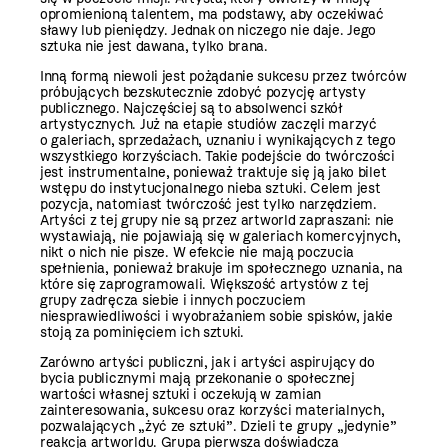
opromienioną talentem, ma podstawy, aby oczekiwać
sławy lub pieniędzy. Jednak on niczego nie daje. Jego
sztuka nie jest dawana, tylko brana.
Inną formą niewoli jest pożądanie sukcesu przez twórców
próbujących bezskutecznie zdobyć pozycję artysty
publicznego. Najczęściej są to absolwenci szkół
artystycznych. Już na etapie studiów zaczęli marzyć
o galeriach, sprzedażach, uznaniu i wynikających z tego
wszystkiego korzyściach. Takie podejście do twórczości
jest instrumentalne, ponieważ traktuje się ją jako bilet
wstępu do instytucjonalnego nieba sztuki. Celem jest
pozycja, natomiast twórczość jest tylko narzędziem.
Artyści z tej grupy nie są przez art­world zapraszani: nie
wystawiają, nie pojawiają się w galeriach komercyjnych,
nikt o nich nie pisze. W efekcie nie mają poczucia
spełnienia, ponieważ brakuje im społecznego uznania, na
które się zaprogramowali. Większość artystów z tej
grupy zadręcza siebie i innych poczuciem
niesprawiedliwości i wyobrażaniem sobie spisków, jakie
stoją za pominięciem ich sztuki.
Zarówno artyści publiczni, jak i artyści aspirujący do
bycia publicznymi mają przekonanie o społecznej
wartości własnej sztuki i oczekują w zamian
zainteresowania, sukcesu oraz korzyści materialnych,
pozwalających „żyć ze sztuki”. Dzieli te grupy „jedynie”
reakcja art­worldu. Grupa pierwsza doświadcza