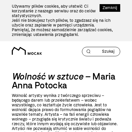
Przejdź
Używamy plików cookies, aby ułatwić Ci
Do
Zamknij
korzystanie z naszego serwisu oraz do celów
Treści
statystycznych.
Jeśli nie blokujesz tych plików, to zgadzasz się na ich
użycie oraz zapisanie w pamięci urządzenia.
Pamiętaj, że możesz samodzielnie zarządzać cookies,
zmieniając ustawienia przeglądarki.
Wolność w sztuce
– Maria
Anna Potocka
Wolność artysty wynika z twórczego sprzeciwu –
będącego darem lub przekleństwem – wobec
wszystkiego, co kształtuje życie człowieka. Jest to
wolność dająca prawo do formułowania poglądów na
wszelkie tematy. Artysta – na fali energii człowieka
wolnego – przygląda się krytycznie światu i podważa
rzeczy, które innym wydają się oczywiste lub objawione.
Artyści nie pozwalają stłumić w sobie wolności do