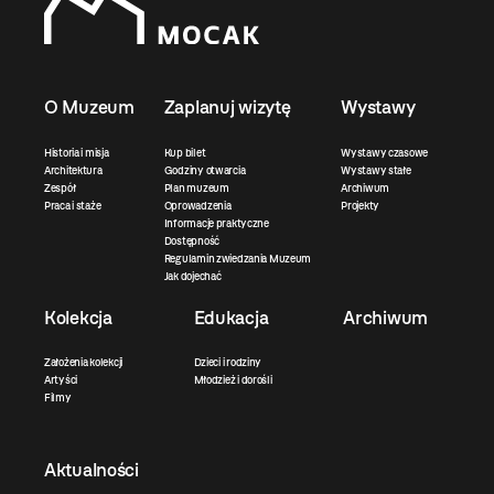
O Muzeum
Zaplanuj wizytę
Wystawy
Historia i misja
Kup bilet
Wystawy czasowe
Architektura
Godziny otwarcia
Wystawy stałe
Zespół
Plan muzeum
Archiwum
Praca i staże
Oprowadzenia
Projekty
Informacje praktyczne
Dostępność
Regulamin zwiedzania Muzeum
Jak dojechać
Kolekcja
Edukacja
Archiwum
Założenia kolekcji
Dzieci i rodziny
Artyści
Młodzież i dorośli
Filmy
Aktualności