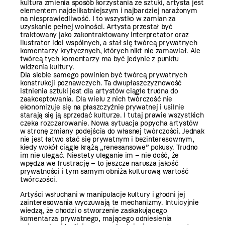
kultura zmienia sposób korzystania ze sztuki, artysta jest
elementem najdelikatniejszym i najbardziej narażonym
na niesprawiedliwość. I to wszystko w zamian za
uzyskanie pełnej wolności. Artysta przestał być
traktowany jako zakontraktowany interpretator oraz
ilustrator idei wspólnych, a stał się twórcą prywatnych
komentarzy krytycznych, których nikt nie zamawiał. Ale
twórcą tych komentarzy ma być jedynie z punktu
widzenia kultury.
Dla siebie samego powinien być twórcą prywatnych
konstrukcji poznawczych. Ta dwupłaszczyznowość
istnienia sztuki jest dla artystów ciągle trudna do
zaakceptowania. Dla wielu z nich twórczość nie
ekonomizuje się na płaszczyźnie prywatnej i usilnie
starają się ją sprzedać kulturze. I tutaj prawie wszystkich
czeka rozczarowanie. Nowa sytuacja popycha artystów
w stronę zmiany podejścia do własnej twórczości. Jednak
nie jest łatwo stać się prywatnym i bezinteresownym,
kiedy wokół ciągle krążą „renesansowe” pokusy. Trudno
im nie ulegać. Niestety uleganie im – nie dość, że
wpędza we frustrację – to jeszcze narusza jakość
prywatności i tym samym obniża kulturową wartość
twórczości.
Artyści wsłuchani w manipulacje kultury i głodni jej
zainteresowania wyczuwają te mechanizmy. Intuicyjnie
wiedzą, że chodzi o stworzenie zaskakującego
komentarza prywatnego, mającego odniesienia