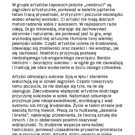
W grupie artystów topowych jedynie „celebryci” są
zagrożeni artystycznie, ponieważ w świetle jupiterów
łatwo tracą prywatność, krytycyzm i poczucie obowiązku
wobec własnej wolności. Ci artyści nie mają dobrych
metod radzenia sobie z sukcesem. W najlepszym razie
udają, że go lekceważą, starając się zachowywać
skromnie i naturalnie, ale ponieważ jest to gra, więc
wychodzą spod niej sztucznie tłumione tony wielkiej
pewności siebie. Część artystów ucieka ze środowiska,
obawiając się złośliwości oraz zawiści i nie wiedząc, jak
się zachować. Niektórzy przyjmują postawę
niedostępnego lub aroganckiego zwycięzcy. Bardzo
nieliczni – zwycięzcy sukcesu – w ogóle go nie zauważają
i traktują jak obce wydarzenie w życiu obcego człowieka.
Artyści odnoszący sukcesy żyją w lęku i starannie
wsłuchują się w oznaki zagrożeń. Często towarzyszy
temu poczucie, że nie dostaje się tyle, na ile się
zasługuje. Zdecydowana większość artystów dostrzega
przyczynę sukcesów w sobie. Natomiast odsunięcie
przyjmuje jako niesprawiedliwość, wynikającą z wad
systemu lub intryg środowiska. Życie w takim stresie jest
swoistą formą niewoli. Płacą za to huśtawką „dawania
i brania”, nabierając przekonania, że tworzą sztukę dla
innych. I że ci obdarowani powinni okazywać
wdzięczność. To złudzenie wypacza sens każdej
twórczości, ponieważ uzasadnienie prywatne przeistacza
się w poczucie misji. Artysta, który uwierzy w misję