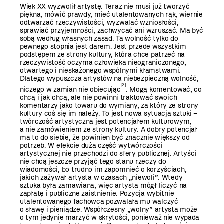
Wiek XX wyzwolił artystę. Teraz nie musi już tworzyć
piękna, mówić prawdy, mieć utalentowanych rąk, wiernie
odtwarzać rzeczywistości, wyzwalać wzniosłości,
sprawiać przyjemności, zachwycać ani wzruszać. Ma być
sobą według własnych zasad. Ta wolność tylko do
pewnego stopnia jest darem. Jest przede wszystkim
podstępem ze strony kultury, która chce patrzeć na
rzeczywistość oczyma człowieka nieograniczonego,
otwartego i nieskażonego wspólnymi kłamstwami.
Dlatego wypuszcza artystów na niebezpieczną wolność,
[2]
niczego w zamian nie obiecując
. Mogą komentować, co
chcą i jak chcą, ale nie powinni traktować swoich
komentarzy jako towaru do wymiany, za który ze strony
kultury coś się im należy. To jest nowa sytuacja sztuki –
twórczość artystyczna jest potencjałem kulturowym,
a nie zamówieniem ze strony kultury. A dobry potencjał
ma to do siebie, że powinien być znacznie większy od
potrzeb. W efekcie duża część wytwórczości
artystycznej nie przechodzi do sfery publicznej. Artyści
nie chcą jeszcze przyjąć tego stanu rzeczy do
wiadomości, bo trudno im zapomnieć o korzyściach,
jakich zażywał artysta w czasach „niewoli”. Wtedy
sztuka była zamawiana, więc artysta mógł liczyć na
zapłatę i publiczne zaistnienie. Pozycja wybitnie
utalentowanego fachowca pozwalała mu walczyć
o sławę i pieniądze. Współczesny „wolny” artysta może
o tym jedynie marzyć w skrytości, ponieważ nie wypada