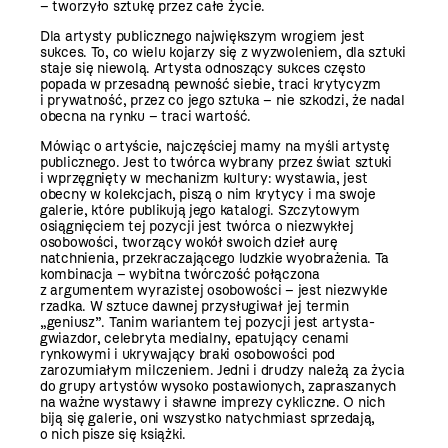
– tworzyło sztukę przez całe życie.
Dla artysty publicznego największym wrogiem jest
sukces. To, co wielu kojarzy się z wyzwoleniem, dla sztuki
staje się niewolą. Artysta odnoszący sukces często
popada w przesadną pewność siebie, traci krytycyzm
i prywatność, przez co jego sztuka – nie szkodzi, że nadal
obecna na rynku – traci wartość.
Mówiąc o artyście, najczęściej mamy na myśli artystę
publicznego. Jest to twórca wybrany przez świat sztuki
i wprzęgnięty w mechanizm kultury: wystawia, jest
obecny w kolekcjach, piszą o nim krytycy i ma swoje
galerie, które publikują jego katalogi. Szczytowym
osiągnięciem tej pozycji jest twórca o niezwykłej
osobowości, tworzący wokół swoich dzieł aurę
natchnienia, przekraczającego ludzkie wyobrażenia. Ta
kombinacja – wybitna twórczość połączona
z argumentem wyrazistej osobowości – jest niezwykle
rzadka. W sztuce dawnej przysługiwał jej termin
„geniusz”. Tanim wariantem tej pozycji jest artysta-
gwiazdor, celebryta medialny, epatujący cenami
rynkowymi i ukrywający braki osobowości pod
zarozumiałym milczeniem. Jedni i drudzy należą za życia
do grupy artystów wysoko postawionych, zapraszanych
na ważne wystawy i sławne imprezy cykliczne. O nich
biją się galerie, oni wszystko natychmiast sprzedają,
o nich pisze się książki.