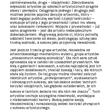
zainteresowania, druga – obojętności. Zdecydowana
większość artystów po szkołach artystycznych pragnie
sławy i pieniędzy. Osiągnięcie jednego i drugiego jest
możliwe jedynie poprzez decyzje artworldu, który –
dostrzegając publiczną wartość czyjejś twórczości –
wykupuje artystę z jego prywatności i płaci mu sławą
oraz sukcesami rynkowymi. Wyjęcie z prywatności – już
samo pragnienie – jest dla artysty niebezpiecznym
doświadczeniem. Wygrywają jedynie ci, którzy potrafią
oddzielić tworzenie od sławy, postrzegając sztukę jako
trudną ważność, a sukces jako przyjemną nieważność.
Jest jeszcze trzecia grupa artystów, niezależna od
artworldowskiego mechanizmu wyboru, grupa artystów
„zniewolonych własną ­wolnością”. Dla nich sens sztuki
sprowadza się w całości do uzasadnień prywatnych. Nie
śnią o galeriach i sukcesach, a sztuka najczęściej jest ich
zajęciem dodatkowym, chociaż bywają i tacy, dla których
stała się życiem. Do tej grupy można również zaliczyć
niektórych artystów „profesjonalnych”, wystawianych
i odnoszących sukcesy, ale tak dalece wobec tamtych
korzyści obojętnych, tak głęboko outsiderskich, że ich
[1]
sukces w tamtym świecie nic dla nich nie znaczy
. Tych
artystów cechuje szczególna niewinność, wynikająca
z nieświadomości kariery. Budzą podziw swoją
niezależnością i nonszalancją wobec korzyści płynących
z sukcesu artystycznego.