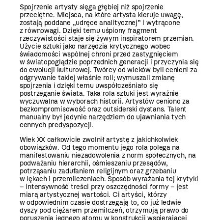
Spojrzenie artysty sięga głębiej niż spojrzenie
przeciętne. Miejsca, na które artysta kieruje uwagę,
zostają poddane „udręce analitycznej” i wytrącone
z równowagi. Dzięki temu uśpiony fragment
rzeczywistości staje się żywym inspiratorem przemian.
Użycie sztuki jako narzędzia krytycznego wobec
świadomości wspólnej chroni przed zastygnięciem
w światopoglądzie poprzednich generacji i przyczynia się
do ewolucji kulturowej. Twórcy od wieków byli cenieni za
odgrywanie takiej właśnie roli; wymuszali zmianę
spojrzenia i dzięki temu uwspółcześ­niało się
postrzeganie świata. Taka rola sztuki jest wyraźnie
wyczuwalna w wyborach historii. Artystów ceniono za
bezkompromisowość oraz outsiderski dystans. Talent
manualny był jedynie narzędziem do ujawniania tych
cennych predyspozycji.
Wiek XX całkowicie zwolnił artystę z jakichkolwiek
obowiązków. Od tego momentu jego rola polega na
manifestowaniu niezadowolenia z norm społecznych, na
podważaniu hierarchii, ośmieszaniu przesądów,
potrząsaniu zadufaniem religijnym oraz grzebaniu
w lękach i przemilczeniach. Sposób wyrażania tej krytyki
– intensywność treści przy oszczędności formy – jest
miarą artystycznej wartości. Ci artyści, którzy
w odpowiednim czasie dostrzegają to, co już ledwie
dyszy pod ciężarem przemilczeń, otrzymują prawo do
poruszenia jednego atomu w konstrukcji wspierającej