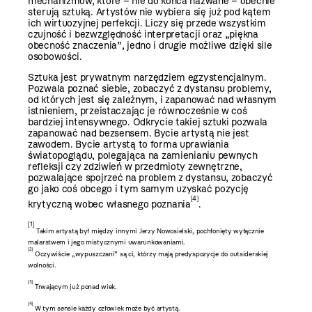
mechanizmów, które – nie do końca nazwane – obecnie
sterują sztuką. Artystów nie wybiera się już pod kątem
ich wirtuozyjnej perfekcji. Liczy się przede wszystkim
czujność i bezwzględność interpretacji oraz „piękna
obecność znaczenia”, jedno i drugie możliwe dzięki sile
osobowości.
Sztuka jest prywatnym narzędziem egzystencjalnym.
Pozwala poznać siebie, zobaczyć z dystansu problemy,
od których jest się zależnym, i zapanować nad własnym
istnieniem, przeistaczając je równocześnie w coś
bardziej intensywnego. Odkrycie takiej sztuki pozwala
zapanować nad bezsensem. Bycie artystą nie jest
zawodem. Bycie artystą to forma uprawiania
światopoglądu, polegająca na zamienianiu pewnych
refleksji czy zdziwień w przedmioty zewnętrzne,
pozwalające spojrzeć na problem z dystansu, zobaczyć
go jako coś obcego i tym samym uzyskać pozycję
[4]
krytyczną wobec włas­nego poznania
.
[1]
Takim artystą był między innymi Jerzy Nowosielski, pochłonięty wyłącznie
malarstwem i jego mistycznymi uwarunkowaniami.
[2]
Oczywiście „wypuszczani” są ci, którzy mają predyspozycje do outsiderskiej
wolności.
[3]
Trwającym już ponad wiek.
[4]
W tym sensie każdy człowiek może być artystą.