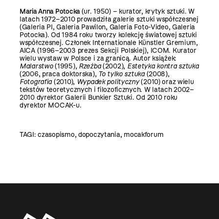
Maria Anna Potocka
(ur. 1950) – kurator, krytyk sztuki. W
latach 1972–2010 prowadziła galerie sztuki współczes­nej
(Galeria PI, Galeria Pawilon, Galeria Foto-Video, Galeria
Potocka). Od 1984 roku tworzy kolekcję światowej sztuki
współczesnej. Członek Internationale Künstler Gremium,
AICA (1996–2003 prezes Sekcji Polskiej), ICOM. Kurator
wielu wystaw w Polsce i za granicą. Autor książek:
Malarstwo
(1995),
Rzeźba
(2002),
Estetyka kontra sztuka
(2006, praca doktorska),
To tylko sztuka
(2008),
Fotografia
(2010),
Wypadek polityczny
(2010) oraz wielu
tekstów teoretycznych i filozoficznych. W latach 2002–
2010 dyrektor Galerii Bunkier Sztuki. Od 2010 roku
dyrektor MOCAK-u.
TAGI:
czasopismo
,
dopoczytania
,
mocakforum