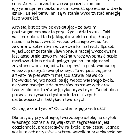
sens. Artysta przeistacza swoje rozdrażnienie
egzystencjalne i bezkompromisowość społeczną w dzieło
sztuki. Dzięki temu inni są w stanie wykorzystać energię
jego wolności.
Artystą jest człowiek dyskutujący ze swoim
postrzeganiem świata przy użyciu dzieł sztuki. Taki
warunek nie zakłada jakiegokolwiek talentu, kładąc
nacisk na kreatywność wobec własnego życia. Nie
zawiera w sobie również zaleceń formalnych. Sposób,
w jaki „coś” zostanie ujawnione, a raczej wyobcowane,
jest absolutnie dowolny. Można wręcz wyobrazić sobie
myślowe dzieło sztuki, polegające na umiejętności
zdystansowania się od własnej myśli i postawienia jej
w pozycji czegoś zewnętrznego. Takie postrzeganie
artysty na pierwszym miejscu stawia prawo do
indywidualnej wolności, pasję wobec własnego życia,
aktywne podejście do procesów poznawczych oraz
tworzenie przekazów w języku prywatnym. Ta definicja
pozwala nazywać artystami ludzi o różnych
osobowościach i taktykach twórczych.
Co zagraża artyście? Co czyha na jego wolność?
Dla artysty prywatnego, tworzącego sztukę na użytek
własnego poznania, największym zagrożeniem jest
codzienność, brak środków na życie, brak czasu. Jednak
wielu takich artystów – wbrew wszelkim przeciwnościom