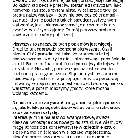
wystawić sztukę, do której da się dorobić jakąś ideologię.
Bo każdy, kto będzie przeciw, zostanie zakrzyczany jako
homofob, rasista, antyfeminista. W tej sztuce tkwi po
prostu najzwyklejszy – żeby nie powiedzieć chamski –
szantaż: kto nie popiera takich pseudoartystycznych
wytworów, jest „nienowoczesny”, nie rozumie istoty
czasów, w których żyjemy. To mój pierwszy problem –
zawłaszczenie sfery publicznej.
Pierwszy? To znaczy, że tych problemów jest
więcej?
Drugi to tak naprawdę pochodna pierwszego. Czyli
biznes. Otóż prawda jest taka, że promowanie tej
ponowoczesnej szmiry to efekt biznesowego podejścia do
sztuki. Bo ile można zarobić na tych najwybitniejszych
artystach? Niewiele, ponieważ podaż jest niewielka,
liczba ich prac ograniczona. Stąd pomysł, by samemu
zbudować przestrzeń, w jakiej będziemy się poruszać;
mówimy, że najważniejsza jest wolność twórcza, nie zaś
warsztat, a potem mnożymy gnioty, które można
wcisnąć każdemu.
Niepostrzeżenie zarysował pan granice, w jakich porusza
się jako kolekcjoner, uchodzący wśród polskich zbieraczy
sztuki za konserwatystę.
Interesuje mnie malarstwo awangardowe, świeże,
ciekawe, wnoszące coś nowego do sztuki. Nie wiem, czy
mogę uchodzić za konserwatystę w dziedzinie sztuki,
skoro na moich ścianach wisi sztuka współczesna,
niektóre prace powstały w 2012 roku, nabyłem je