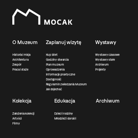
O Muzeum
Zaplanuj wizytę
Wystawy
Historia i misja
Kup bilet
Wystawy czasowe
Architektura
Godziny otwarcia
Wystawy stałe
Zespół
Plan muzeum
Archiwum
Praca i staże
Oprowadzenia
Projekty
Informacje praktyczne
Dostępność
Regulamin zwiedzania Muzeum
Jak dojechać
Kolekcja
Edukacja
Archiwum
Założenia kolekcji
Dzieci i rodziny
Artyści
Młodzież i dorośli
Filmy