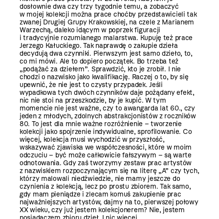
dosłownie dwa czy trzy tygodnie temu, a zobaczyć
w mojej kolekcji można prace choćby przedstawicieli tak
zwanej Drugiej Grupy Krakowskiej, na czele z Marianem
Warzechą, daleko idącym w poprzek figuracji
i tradycyjnie rozumianego malarstwa. Kupuję też prace
Jerzego Kałuckiego. Tak naprawdę o zakupie dzieła
decydują dwa czynniki. Pierwszym jest samo dzieło, to,
co mi mówi. Ale to dopiero początek. Bo trzeba też
„podążać za dziełem”. Sprawdzić, kto je zrobił. I nie
chodzi o nazwisko jako kwalifikację. Raczej o to, by się
upewnić, że nie jest to czysty przypadek. Jeśli
wypadkowa tych dwóch czynników daje pożądany efekt,
nic nie stoi na przeszkodzie, by je kupić. W tym
momencie nie jest ważne, czy to awangarda lat 60., czy
jeden z młodych, zdolnych abstrakcjonistów z roczników
80. To jest dla mnie ważne rozróżnienie – tworzenie
kolekcji jako spojrzenie indywidualne, sprofilowanie. Co
więcej, kolekcja musi wychodzić w przyszłość,
wskazywać zjawiska we współczesności, które w moim
odczuciu – być może całkowicie fałszywym – są warte
odnotowania. Gdy zaś tworzymy zestaw prac artystów
z nazwiskiem rozpoczynającym się na literę „A” czy tych,
którzy malowali niedźwiedzie, nie mamy jeszcze do
czynienia z kolekcją, lecz po prostu zbiorem. Tak samo,
gdy mam pieniądze i zlecam komuś zakupienie prac
najważniejszych artystów, dajmy na to, pierwszej połowy
XX wieku, czy już jestem kolekcjonerem? Nie, jestem
posiadaczem zbioru dzieł. I nic więcej.