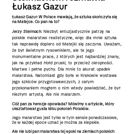
Łukasz Gazur
Łukasz Gazur: W Polsce mawiają, że sztuka skończyła się
na Matejce. Co pan na to?
Jerzy Stelmach:
Niezbyt entuzjastycznie patrzę na
polskie malarstwo realistyczne, więc dla mnie sztuka
tak naprawdę dopiero od Matejki się zaczyna. Uważam,
że był świetnym rysownikiem, ale te jego
monumentalne prace, z których jest najbardziej znany,
jak na przykład
Hołd pruski
, to przecież okropności.
Martwe i pełne pychy. Dla mnie to akurat upadek
malarstwa. Natomiast gdy była w Krakowie wystawa
jego szkiców przygotowawczych, z całym
przekonaniem mogłem o nim wtedy powiedzieć, że był
niezłym artystą. Ale nie malarzem.
Cóż pan za herezje opowiada? Mówimy o artyście, który
ukształtował gusta kilku pokoleń Polaków.
Jego malarstwo jest tylko w tym sensie ponadczasowe,
że w każdej epoce uznać je można za kiepskie.
Ale nie lubi pan malarstwa tej epoki na ziemiach polskich