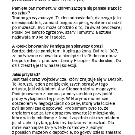
Pamięta pan moment, w którym zaczęła się pańska
słabość
do sztuki?
Trudno go wyznaczyć. Trudno odpowiadać, dlaczego jako
dziesięciolatek, zamiast biegać za piłką, wolałem chodzić
po muzeach. Być może chodziło o to, że świat ówczesnej
Polski był bardzo zgrzebny, szary i smutny, a sztuka
nadawała mu kolor i radość.
A kolekcjonowanie? Pamięta pan pierwszy obraz?
Bardzo dobrze pamiętam. Kupiła go żona. Był rok 1987,
za pożyczone na dwa lata pieniądze trafił do nas obraz
bezpośrednio z pracowni Janiny Kraupe - Świderskiej. Do
dziś zresztą jest w naszej kolekcji.
Jakiś przykład?
Jest taki obraz Wojtkiewicza, który znajduje się w Detroit.
To Karuzel, jeden z najpiękniejszych obrazów tego
artysty, jaki widziałem. A w Stanach stoi w magazynie.
Podejmowałem z pomocą amerykańskich przyjaciół
próby wykupienia tej pracy. W którymś momencie
doszedłem w negocjacjach do ceny, którą właściciele
byli skłonni zaakceptować. Problemem było to, że
chciałem dać za ten obraz równowartość mieszkania,
które wtedy mieliśmy z żoną. I zupełnie nie rozumiałem
jej strachu i pytań, gdzie my będziemy mieszkać. Dla
mnie ważniejsze były wtedy rozmowy z jednym
z polskich muzeów o depozycie, bo gdyby dzieło znalazło