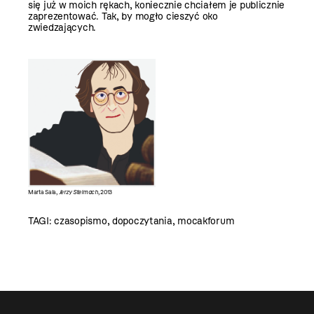
się już w moich rękach, koniecznie chciałem je publicznie
zaprezentować. Tak, by mogło cieszyć oko
zwiedzających.
Marta Sala,
Jerzy Stelmach
, 2013
TAGI:
czasopismo
,
dopoczytania
,
mocakforum