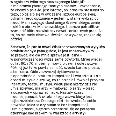
w ogóle czy tylko tego nieszczęsnego Matejki?
Z malarstwa polskiego tamtych czasów – zaznaczenie,
że chodzi o polskie, jest istotne, bo jednak w stosunku do
tego, co działo się w ówczesnej sztuce europejskiej,
byliśmy nieco opóźnieni – jestem w stanie wybrać co
nieco. Mam swojego ukochanego Gierymskiego, cenię
niektóre obrazy Michałowskiego. I jeszcze potrafiłbym
wymienić kilka nazwisk czy nawet konkretnych prac. Ale
to, co dla mnie ciekawe, świeże, odkrywcze, rodziło się
później.
Zabawne, że pan to mówi. Wielu ponowoczesnych
krytyków
powiedziałoby o pana guście, że
jest konserwatywny.
To prawda, ale dla mnie sprawa jest jasna –
w ponowoczesności widzę same powtórki. Mniej więcej
do lat 60. i 70. możemy mówić o czymś odkrywczym.
Później już tylko powtarzalność, często bardzo prosta,
albo hucpa. Obie zazwyczaj dyktowane są
nieporadnością, brakiem kompetencji i warsztatu. I nie
chodzi mi tylko o sztukę, bo to przecież również problem
literatury, teatru, muzyki. Wielu piosenkarzy dziś nie
umie śpiewać, malarzy – malować, pisarzy – pisać,
a uczonych – uprawiać nauki. Nastały czasy
nieumiejętności. A sztuka z tego wszystkiego jest
najbezczelniejsza. Dlaczego nikt nie wyobraża sobie
prawnika, lekarza czy stolarza bez kompetencji
i umiejętności, a gładko przechodzi się do porządku
dziennego nad brakami w warsztacie artysty?