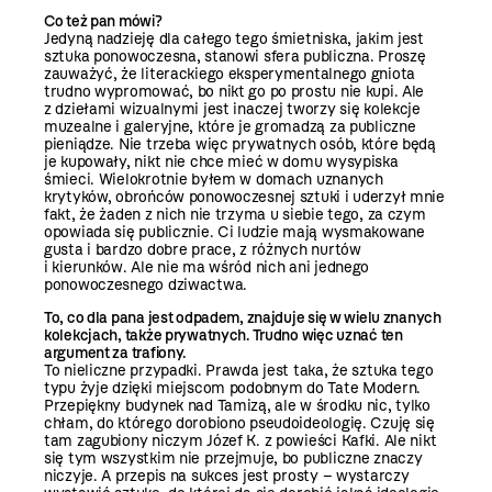
Co też pan mówi?
Jedyną nadzieję dla całego tego śmietniska, jakim jest
sztuka ponowoczesna, stanowi sfera publiczna. Proszę
zauważyć, że literackiego eksperymentalnego gniota
trudno wypromować, bo nikt go po prostu nie kupi. Ale
z dziełami wizualnymi jest inaczej tworzy się kolekcje
muzealne i galeryjne, które je gromadzą za publiczne
pieniądze. Nie trzeba więc prywatnych osób, które będą
je kupowały, nikt nie chce mieć w domu wysypiska
śmieci. Wielokrotnie byłem w domach uznanych
krytyków, obrońców ponowoczesnej sztuki i uderzył mnie
fakt, że żaden z nich nie trzyma u siebie tego, za czym
opowiada się publicznie. Ci ludzie mają wysmakowane
gusta i bardzo dobre prace, z różnych nurtów
i kierunków. Ale nie ma wśród nich ani jednego
ponowoczesnego dziwactwa.
To, co dla pana jest odpadem, znajduje się w wielu
znanych
kolekcjach, także prywatnych. Trudno
więc uznać ten
argument za trafiony.
To nieliczne przypadki. Prawda jest taka, że sztuka tego
typu żyje dzięki miejscom podobnym do Tate Modern.
Przepiękny budynek nad Tamizą, ale w środku nic, tylko
chłam, do którego dorobiono pseudoideologię. Czuję się
tam zagubiony niczym Józef K. z powieści Kafki. Ale nikt
się tym wszystkim nie przejmuje, bo publiczne znaczy
niczyje. A przepis na sukces jest prosty – wystarczy