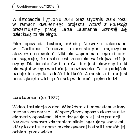
Opublikowano: 05.11.2018
W listopadzie i grudniu 2018 oraz styczniu 2019 roku,
w ramach dwuletniego projektu
Wtorki z Kolekcją
,
prezentujemy pracę
Larsa Laumanna
Zamknij się,
dzieciaku, to nie bingo
.
Film opowiada historię młodej Norweżki zakochanej
w Carltonie Turnerze, czarnoskórym mężczyźnie
skazanym na śmierć. Nikt nie wspomina o jego zbrodni,
co sugeruje, że osoba jest znacznie ważniejsza niż jej
czyny. Dla bohaterów filmu Carlton jest niewinny i nikt
nie wątpi w jego wartość jako człowieka. Takie podejście
nadaje ich życiu radość i lekkość. Atmosfera filmu jest
przesiąknięta wielką ufnością w dobroć i piękno ludzi.
Lars Laumann
(ur. 1977)
Wideo, instalacja wideo. W każdym z filmów stosuje inny
mechanizm narracji. W specyficzny sposób eksponuje te
elementy opowieści, które decydują o jej interpretacji.
Narzuca pewnym zdarzeniom silnie ingerujący kontekst,
który kształtuje obraz przekazywanej historii i sposób jej
odbioru przez widza.