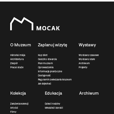
O Muzeum
Zaplanuj wizytę
Wystawy
Historia i misja
Kup bilet
Wystawy czasowe
Architektura
Godziny otwarcia
Wystawy stałe
Zespół
Plan muzeum
Archiwum
Praca i staże
Oprowadzenia
Projekty
Informacje praktyczne
Dostępność
Regulamin zwiedzania Muzeum
Jak dojechać
Kolekcja
Edukacja
Archiwum
Założenia kolekcji
Dzieci i rodziny
Artyści
Młodzież i dorośli
Filmy