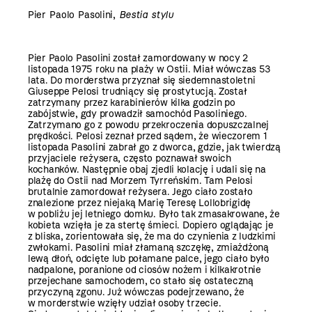
Pier Paolo Pasolini,
Bestia stylu
Pier Paolo Pasolini został zamordowany w nocy 2
listopada 1975 roku na plaży w Ostii. Miał wówczas 53
lata. Do morderstwa przyznał się siedemnastoletni
Giuseppe Pelosi trudniący się prostytucją. Został
zatrzymany przez karabinierów kilka godzin po
zabójstwie, gdy prowadził samochód Pasoliniego.
Zatrzymano go z powodu przekroczenia dopuszczalnej
prędkości. Pelosi zeznał przed sądem, że wieczorem 1
listopada Pasolini zabrał go z dworca, gdzie, jak twierdzą
przyjaciele reżysera, często poznawał swoich
kochanków. Następnie obaj zjedli kolację i udali się na
plażę do Ostii nad Morzem Tyrreńskim. Tam Pelosi
brutalnie zamordował reżysera. Jego ciało zostało
znalezione przez niejaką Marię Teresę Lollobrigidę
w pobliżu jej letniego domku. Było tak zmasakrowane, że
kobieta wzięła je za stertę śmieci. Dopiero oglądając je
z bliska, zorientowała się, że ma do czynienia z ludzkimi
zwłokami. Pasolini miał złamaną szczękę, zmiażdżoną
lewą dłoń, odcięte lub połamane palce, jego ciało było
nadpalone, poranione od ciosów nożem i kilkakrotnie
przejechane samochodem, co stało się ostateczną
przyczyną zgonu. Już wówczas podejrzewano, że
w morderstwie wzięły udział osoby trzecie.