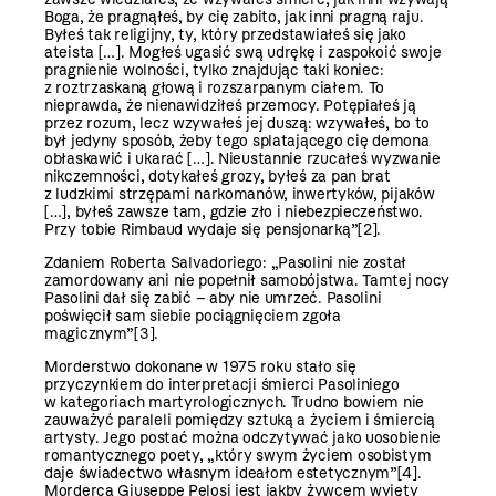
Boga, że prag­nąłeś, by cię zabito, jak inni pragną raju.
Byłeś tak religijny, ty, który przedstawiałeś się jako
ateista […]. Mogłeś ugasić swą udrękę i zaspokoić swoje
pragnienie wolności, tylko znajdując taki koniec:
z roztrzaskaną głową i rozszarpanym ciałem. To
nieprawda, że nienawidziłeś przemocy. Potępiałeś ją
przez rozum, lecz wzywałeś jej duszą: wzywałeś, bo to
był jedyny sposób, żeby tego splatającego cię demona
obłaskawić i ukarać […]. Nieustannie rzucałeś wyzwanie
nikczemności, dotykałeś grozy, byłeś za pan brat
z ludzkimi strzępami narkomanów, inwertyków, pijaków
[…], byłeś zawsze tam, gdzie zło i niebezpieczeństwo.
Przy tobie Rimbaud wydaje się pensjonarką”
[2]
.
Zdaniem Roberta Salvadoriego: „Pasolini nie został
zamordowany ani nie popełnił ­samobójstwa. Tamtej nocy
Pasolini dał się zabić – aby nie umrzeć. Pasolini
poświęcił sam siebie pociągnięciem zgoła
magicznym”
[3]
.
Morderstwo dokonane w 1975 roku stało się
przyczynkiem do interpretacji śmierci Pasoliniego
w kategoriach martyrologicznych. Trudno bowiem nie
zauważyć paraleli pomiędzy sztuką a życiem i śmiercią
artysty. Jego postać można odczytywać jako uosobienie
romantycznego poety, „który swym życiem osobistym
daje świadectwo własnym ideałom estetycznym”
[4]
.
Morderca Giuseppe Pelosi jest jakby żywcem wyjęty