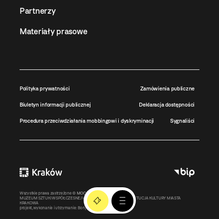
Partnerzy
Materiały prasowe
Polityka prywatności
Zamówienia publiczne
Biuletyn informacji publicznej
Deklaracja dostępności
Procedura przeciwdziałania mobbingowi i dyskryminacji
Sygnaliści
Wszystkie prawa zastrzeżone ©
MOCAK
2011-2026
MUZEUM SZTUKI WSPÓŁCZESNEJ W KRAKOWIE MOCAK – INSTYTUCJA KULTURY MIASTA
KRAKOWA
projekt, wykonanie i utrzymanie:
Bonjour.pl