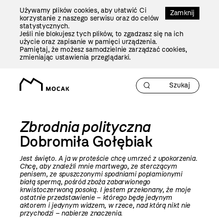
Przejdź
Używamy plików cookies, aby ułatwić Ci
Do
Zamknij
korzystanie z naszego serwisu oraz do celów
Treści
statystycznych.
Jeśli nie blokujesz tych plików, to zgadzasz się na ich
użycie oraz zapisanie w pamięci urządzenia.
Pamiętaj, że możesz samodzielnie zarządzać cookies,
zmieniając ustawienia przeglądarki.
Zbrodnia polityczna
Dobromiła Gołębiak
Jest święto. A ja w proteście chcę umrzeć z upokorzenia.
Chcę, aby znaleźli mnie martwego, ze sterczącym
penisem, ze spuszczonymi spodniami poplamionymi
białą spermą, pośród zboża zabarwionego
krwistoczerwoną posoką. I jestem przekonany, że moje
ostatnie przedstawienie – którego będę jedynym
aktorem i jedynym widzem, w rzece, nad którą nikt nie
przychodzi – nabierze znaczenia
.