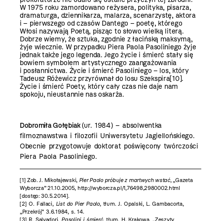
W 1975 roku zamordowano reżysera, polityka, pisarza,
dramaturga, dziennikarza, malarza, scenarzystę, aktora
i – pierwszego od czasów Dantego – poetę, którego
Włosi nazywają Poetą, pisząc to słowo wielką ­literą.
Dobrze wiemy, że sztuka, zgodnie z łacińską maksymą,
żyje wiecznie. W przypadku Piera Paola Pasoliniego żyje
jednak także jego legenda. Jego życie i śmierć stały się
bowiem symbolem artystycznego zaangażowania
i posłannictwa. Życie i śmierć Pasoliniego – los, który
Tadeusz Różewicz przyrównał do losu Szekspira
[10]
.
Życie i śmierć Poety, który cały czas nie daje nam
spokoju, nieustannie nas oskarża.
Dobromiła Gołębiak
(ur. 1984) – absolwentka
filmoznawstwa i filozofii Uniwersytetu Jagiellońskiego.
Obecnie przygotowuje doktorat poświęcony twórczości
Piera Paola Pasoliniego.
[1]
Zob. J. Mikołajewski,
Pier Paolo próbuje z martwych wstać
, „Gazeta
Wyborcza” 21.10.2005, http://wyborcza.pl/1,76498,2980002.html
[dostęp: 30.5.2014].
[2]
O. Fallaci,
List do Pier Paolo
, tłum. J. Opalski, L. Gambacorta,
„Przekrój” 3.6.1984, s. 14.
[3]
R. Salvadori,
Pasolini i śmierć
, tłum. H. Krakowa, „Zeszyty