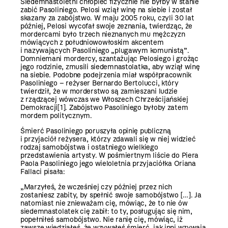
Siedemnastoletni chłopiec fizycznie nie byłby w stanie
zabić Pasoliniego. Pelosi wziął winę na siebie i został
skazany za zabójstwo. W maju 2005 roku, czyli 30 lat
później, Pelosi wycofał swoje zeznania, twierdząc, że
mordercami było trzech nieznanych mu mężczyzn
mówiących z południowowłoskim akcentem
i nazywających Pasoliniego „plugawym komunistą”.
Domniemani mordercy, szantażując Pelosiego i grożąc
jego rodzinie, zmusili siedemnastolatka, aby wziął winę
na siebie. Podobne podejrzenia miał współpracownik
Pasoliniego – reżyser Bernardo Bertolucci, który
twierdził, że w morderstwo są zamieszani ludzie
z rządzącej wówczas we Włoszech Chrześcijańskiej
Demokracji
[1]
. Zabójstwo Pasoliniego byłoby zatem
mordem politycznym.
Śmierć Pasoliniego poruszyła opinię publiczną
i przyjaciół reżysera, którzy zdawali się w niej widzieć
rodzaj samobójstwa i ostatniego wielkiego
przedstawienia artysty. W pośmiertnym liście do Piera
Paola Pasoliniego jego wieloletnia przyjaciółka Oriana
Fallaci pisała:
„Marzyłeś, że wcześniej czy później przez nich
zostaniesz zabity, by spełnić swoje samobójstwo […]. Ja
natomiast nie znieważam cię, mówiąc, że to nie ów
siedemnastolatek cię zabił: to ty, posługując się nim,
popełniłeś ­samobójstwo. Nie ranię cię, mówiąc, iż
zawsze wiedziałeś, że wzywałeś śmierć, jak inni wzywają