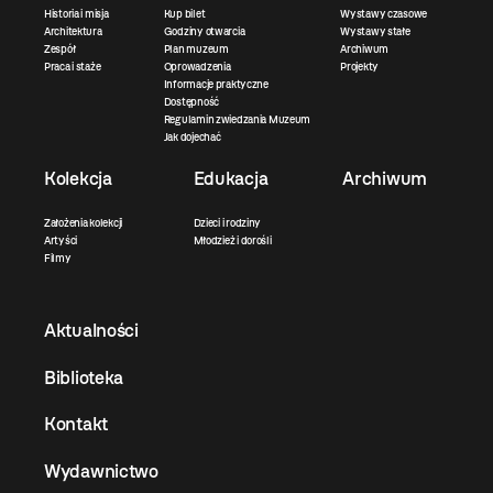
Historia i misja
Kup bilet
Wystawy czasowe
Architektura
Godziny otwarcia
Wystawy stałe
Zespół
Plan muzeum
Archiwum
Praca i staże
Oprowadzenia
Projekty
Informacje praktyczne
Dostępność
Regulamin zwiedzania Muzeum
Jak dojechać
Kolekcja
Edukacja
Archiwum
Założenia kolekcji
Dzieci i rodziny
Artyści
Młodzież i dorośli
Filmy
Aktualności
Biblioteka
Kontakt
Wydawnictwo