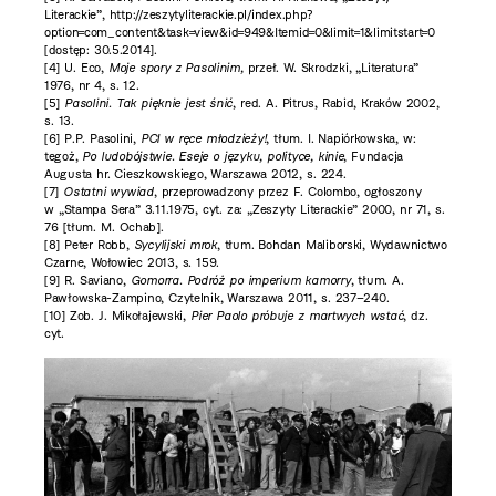
Literackie”, http://zeszytyliterackie.pl/index.php?
option=com_content&task=view&id=949&Itemid=0&limit=1&limitstart=0
[dostęp: 30.5.2014].
[4]
U. Eco,
Moje spory z Pasolinim,
przeł. W. Skrodzki, „Literatura”
1976, nr 4, s. 12.
[5]
Pasolini. Tak pięknie jest śnić
,
red. A. Pitrus, Rabid, Kraków 2002,
s. 13.
[6]
P.P. Pasolini,
PCI w ręce młodzieży!
, tłum. I. Napiórkowska, w:
tegoż,
Po ludobójstwie. Eseje o języku, polityce, kinie
, Fundacja
Augusta hr. Cieszkowskiego, Warszawa 2012, s. 224.
[7]
Ostatni wywiad
, przeprowadzony przez F. Colombo, ogłoszony
w „Stampa Sera” 3.11.1975, cyt. za: „Zeszyty Literackie” 2000, nr 71, s.
76 [tłum. M. Ochab].
[8]
Peter Robb,
Sycylijski mrok
, tłum. Bohdan Maliborski, Wydawnictwo
Czarne, Wołowiec 2013, s. 159.
[9]
R. Saviano,
Gomorra. Podróż po imperium kamorry
,
tłum. A.
Pawłowska-Zampino, Czytelnik, Warszawa 2011,
s. 237–240.
[10]
Zob. J. Mikołajewski,
Pier Paolo próbuje z martwych wstać
, dz.
cyt.