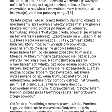
osobami, które…/ Znam nazwiska ważnych i poważnych
osób, które stoją za tragedią dzieci, które…/ Znam
wszystkie te nazwiska i wszystkie czyny (rzezie, ataki na
instytucje), za które ponoszą winę…”
[8]
.
32 lata później włoski pisarz Roberto Saviano, obnażając
mechanizmy sprawowania władzy przez mafię w głośniej
książce
Gomorra. Podróż po imperium kamorry
,
formułując swoje artystyczne credo, powołał się właśnie
na ten wiersz Pasoliniego: „zabrzmiało mi w uszach
Io so
[…] Piera Paola Pasoliniego […]. I tak, zamiast szukać
budynku, który mógłbym wysadzić w powietrze,
pojechałem do Casarsy, na grób Pasoliniego […].
Pojechałem tam, bo chciałem zobaczyć to miejsce.
Miejsce, w którym można zastanowić się, bez uczucia
wstydu, nad siłą słowa. Nad możliwością pisania
o mechanizmach władzy bez opowiadania pojedynczych
historii, bez zatrzymywania się na szczegółach. […] Czy
można podążać tropem rzeczywistości, jak świnie
wytresowane do szukania trufli, bez metafor, bez
eufemizmów, jedynie przy pomocy ostrego instrumentu,
jakim jest pismo. […] Ja wiem i mam dowody.
Opowiadam więc o tym. O prawdzie”
[9]
. Czyżby zatem
Pasolini poznał jakąś tajemnicę i został zamordowany
z tego powodu?
Od śmierci Pasoliniego minęło prawie 40 lat. Pomimo
tego, że kilkakrotnie wznawiano śledztwo, do dziś
prokuraturze nie udało się ustalić przyczyn tej zbrodni.