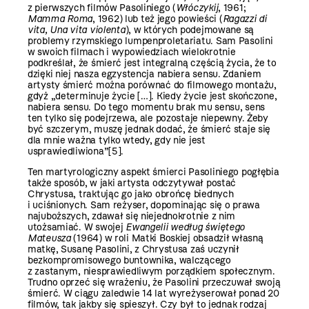
z pierwszych filmów Pasoliniego (
Włóczykij
, 1961;
Mamma Roma
, 1962)
lub też jego powieści (
Ragazzi di
vita, Una vita violenta
), w których podejmowane są
problemy rzymskiego ­lumpenproletariatu. Sam Pasolini
w swoich filmach i wypowiedziach wielokrotnie
podkreślał, że śmierć jest integralną częścią życia, że to
dzięki niej nasza egzystencja nabiera sensu. Zdaniem
artysty śmierć można porównać do filmowego montażu,
gdyż „determinuje życie […]. Kiedy życie jest skończone,
nabiera sensu. Do tego momentu brak mu sensu, sens
ten tylko się podejrzewa, ale pozostaje niepewny. Żeby
być szczerym, muszę jednak dodać, że śmierć staje się
dla mnie ważna tylko wtedy, gdy nie jest
usprawiedliwiona”
[5]
.
Ten martyrologiczny aspekt śmierci Pasoliniego pogłębia
także sposób, w jaki artysta odczytywał postać
Chrystusa, traktując go jako obrońcę biednych
i uciśnionych. Sam reżyser, dopominając się o prawa
najuboższych, zdawał się niejednokrotnie z nim
utożsamiać. W swojej
Ewangelii według świętego
Mateusza
(1964) w roli Matki Boskiej obsadził własną
matkę, Susanę Pasolini, z Chrystusa zaś uczynił
bezkompromisowego buntownika, walczącego
z zastanym, niesprawiedliwym porządkiem społecznym.
Trudno oprzeć się wrażeniu, że Pasolini przeczuwał swoją
śmierć. W ciągu zaledwie 14 lat wyreżyserował ponad 20
filmów, tak jakby się spieszył. Czy był to jednak rodzaj