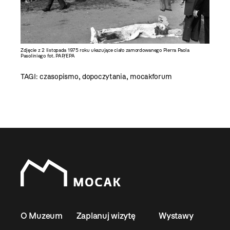
Zdjęcie z 2 listopada 1975 roku ukazujące ciało zamordowanego Pierra Paola
Pasoliniego fot. PAP/EPA
TAGI:
czasopismo
,
dopoczytania
,
mocakforum
O Muzeum
Zaplanuj wizytę
Wystawy