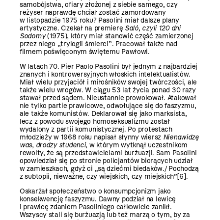
samobójstwa, ofiary złożonej z siebie samego, czy
reżyser naprawdę chciał zostać zamordowany
w listopadzie 1975 roku? Pasolini miał dalsze plany
artystyczne. Czekał na premierę
Saló, czyli 120 dni
Sodomy
(1975), który miał stanowić część zamierzonej
przez niego „trylogii śmierci”. Pracował także nad
filmem poświęconym świętemu Pawłowi.
W latach 70. Pier Paolo Pasolini był jednym z najbardziej
znanych i kontrowersyjnych włoskich intelektualistów.
Miał wielu przyjaciół i miłośników swojej twórczości, ale
także wielu wrogów. W ciągu 53 lat życia ponad 30 razy
stawał przed sądem. Nieustannie prowokował. Atakował
nie tylko partie prawicowe, odwołujące się do faszyzmu,
ale także komunistów. Deklarował się jako marksista,
lecz z powodu swojego homoseksualizmu został
wydalony z partii komunistycznej. Po protestach
młodzieży w 1968 roku napisał słynny wiersz
Nienawidzę
was, drodzy studenci
, w którym wytknął uczestnikom
rewolty, że są przedstawicielami burżuazji. Sam Pasolini
opowiedział się po stronie policjantów biorących udział
w zamieszkach, gdyż ci „są dziećmi biedaków./ Pochodzą
z subtopii, nieważne, czy wiejskich, czy miejskich”
[6]
.
Oskarżał społeczeństwo o konsumpcjonizm jako
konsekwencję faszyzmu. Dawny podział na lewicę
i prawicę zdaniem Pasoliniego całkowicie zanikł.
Wszyscy stali się burżuazją lub też marzą o tym, by za