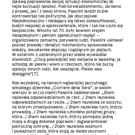
sprawą poprawienia swojej sytuacji ekonomicznej do
tejże burżuazji należeć. Pośród establishmentu, zarówno
z prawej, jak i z lewej strony, Pasolini budził liczne
kontrowersje tak polityczne, jak obyczajowe.
Niejednoznaczny i niedający się łatwo zaklasyfikować,
budził niepokój w społeczeństwie, które i tak nie czuło się
bezpiecznie. Włochy lat 70. były bowiem krajem
niespokojnym i pełnym społecznych napięć –
organizowano zamachy, porywano ludzi. Pasolini usiłował
poznać prawdę i obnażyć mechanizmy sprawowania
władzy, nieustannie depcząc rządzącym po piętach.
W ostatnim z udzielonych przez siebie wywiadów
stwierdził: „Chcę powiedzieć bez owijania w bawełnę: ja
schodzę do piekła i wiem o rzeczach, które nie burzą
spokoju innych ludzi. Ale uważajcie. Piekło was
dosięgnie”
[7]
.
Rok wcześniej, na łamach najbardziej poczytnego
włoskiego dziennika „Corriere della Sera”, w swoim
wierszu
Io so
(
Ja znam
) Pasolini zadeklarował: „Znam
nazwiska odpowiedzialnych za rzeź…/ Znam nazwiska
odpowiedzialnych za rzezie…/ Znam nazwiska ze szczytu,
na którym zmanipulowano…/ Znam nazwiska tych, którzy
prowadzą…/ Znam nazwiska członków potężnej grupy,
która…/ Znam nazwiska tych, którzy pomiędzy jedną
mszą a drugą dokonali poprawki i zagwarantowali
polityczną ochronę…/ Znam nazwiska ważnych
i poważnych osób, które stoją za niedorzecznymi