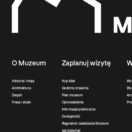
O Muzeum
Zaplanuj wizytę
W
Historia i misja
Kup bilet
Wy
Architektura
Godziny otwarcia
Wys
Zespół
Plan muzeum
Ar
Praca i staże
Oprowadzenia
Pro
Informacje praktyczne
Dostępność
Regulamin zwiedzania Muzeum
Jak dojechać