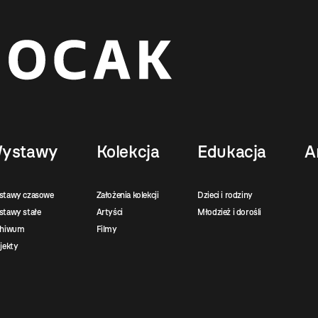
ystawy
Kolekcja
Edukacja
A
stawy czasowe
Założenia kolekcji
Dzieci i rodziny
tawy stałe
Artyści
Młodzież i dorośli
chiwum
Filmy
jekty