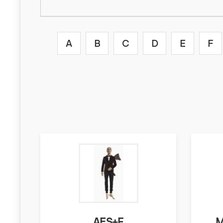
A
B
C
D
E
F
AES+F
M