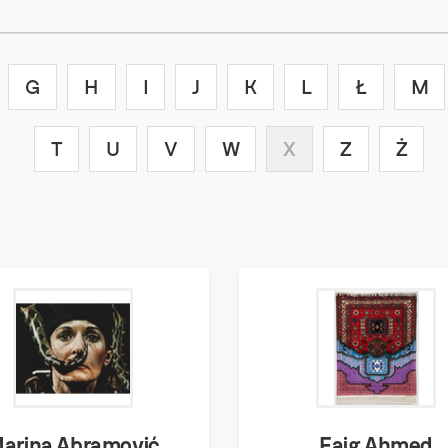
G
H
I
J
K
L
Ł
M
T
U
V
W
X
Z
Ż
arina Abramović
Faig Ahmed