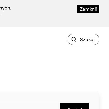
nych.
Zamknij
.