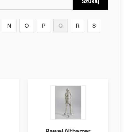
N
O
P
Q
R
S
Paweł Althamer