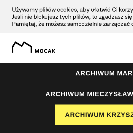
Przejdź
Używamy plików cookies, aby ułatwić Ci korzy
Do
Jeśli nie blokujesz tych plików, to zgadzasz si
Treści
Pamiętaj, że możesz samodzielnie zarządzać c
ARCHIWUM MAR
ARCHIWUM MIECZYSŁAW
ARCHIWUM KRZYS