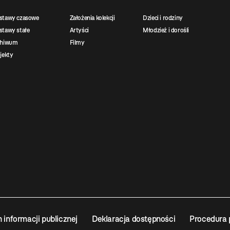
stawy czasowe
Założenia kolekcji
Dzieci i rodziny
tawy stałe
Artyści
Młodzież i dorośli
chiwum
Filmy
jekty
n informacji publicznej
Deklaracja dostępności
Procedura 