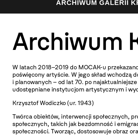
ARCHIWUM GALERII 
Archiwum K
W latach 2018–2019 do MOCAK-u przekazano a
poświęcony artyście. W jego skład wchodzą do
i planowanych – od lat 70. po najaktualniejs
udostępniane instytucjom artystycznym i w
Krzysztof Wodiczko (ur. 1943)
Twórca obiektów, interwencji społecznych, pro
społecznych, takich jak bezdomność i emigrac
społeczności. Tworząc, dostosowuje obraz ora