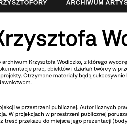
KRZYSZTOFORY
ARCHIWUM ARTY
rzysztofa W
rchiwum Krzysztofa Wodiczko, z którego wyodręb
kumentacje prac, obiektów i działań twórcy w prze
ze projekty. Otrzymane materiały będą sukcesywnie
ydawnictwom.
jekcji w przestrzeni publicznej. Autor licznych pr
ja. W projekcjach w przestrzeni publicznej porusz
z treść przekazu do miejsca jego prezentacji (bud