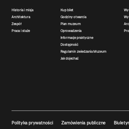
Historia i misja
Kup bilet
Wy
Architektura
Godziny otwarcia
Wys
Zespół
Plan muzeum
Ar
Praca i staże
Oprowadzenia
Pro
Informacje praktyczne
Dostępność
Regulamin zwiedzania Muzeum
Jak dojechać
Polityka prywatności
Zamówienia publiczne
Biulety