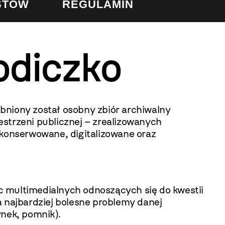
STÓW
REGULAMIN
odiczko
niony został osobny zbiór archiwalny
strzeni publicznej – zrealizowanych
 konserwowane, digitalizowane oraz
ac multimedialnych odnoszących się do kwestii
a najbardziej bolesne problemy danej
ynek, pomnik).