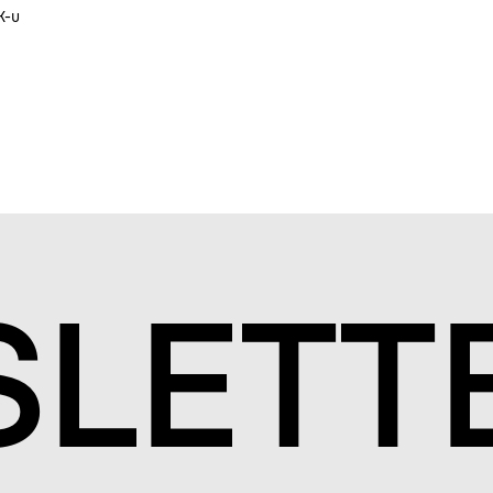
K-u
S
LETT