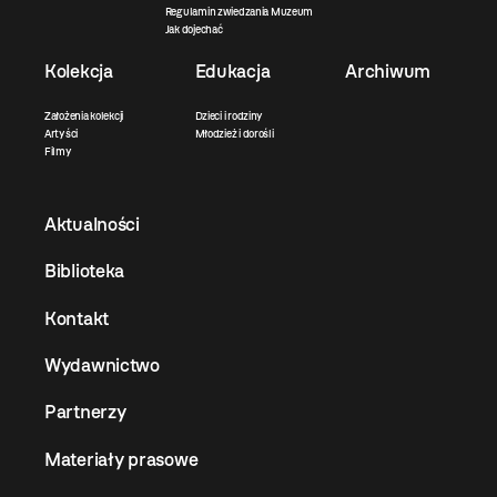
Regulamin zwiedzania Muzeum
Jak dojechać
Kolekcja
Edukacja
Archiwum
Założenia kolekcji
Dzieci i rodziny
Artyści
Młodzież i dorośli
Filmy
Aktualności
Biblioteka
Kontakt
Wydawnictwo
Partnerzy
Materiały prasowe