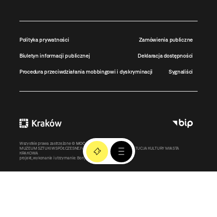
Polityka prywatności
Zamówienia publiczne
Biuletyn informacji publicznej
Deklaracja dostępności
Procedura przeciwdziałania mobbingowi i dyskryminacji
Sygnaliści
Wszystkie prawa zastrzeżone ©
MOCAK
2011-2026
MUZEUM SZTUKI WSPÓŁCZESNEJ W KRAKOWIE MOCAK – INSTYTUCJA KULTURY MIASTA
KRAKOWA
projekt, wykonanie i utrzymanie:
Bonjour.pl