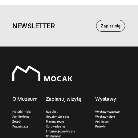
NEWS
LETTER
Zapisz się
O Muzeum
Zaplanuj wizytę
Wystawy
Historia i misja
Kup bilet
Wystawy czasowe
Architektura
Godziny otwarcia
Wystawy stałe
Zespół
Plan muzeum
Archiwum
Praca i staże
Oprowadzenia
Projekty
Informacje praktyczne
Dostępność