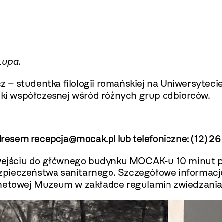
 Lupa
.
– studentka filologii romańskiej na Uniwersyteci
tuki współczesnej wśród różnych grup odbiorców.
adresem recepcja@mocak.pl lub telefoniczne: (12) 26
y wejściu do głównego budynku MOCAK-u 10 minut 
zpieczeństwa sanitarnego. Szczegółowe informacj
ernetowej Muzeum w zakładce
regulamin zwiedzani