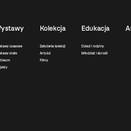
ystawy
Kolekcja
Edukacja
A
stawy czasowe
Założenia kolekcji
Dzieci i rodziny
tawy stałe
Artyści
Młodzież i dorośli
chiwum
Filmy
jekty