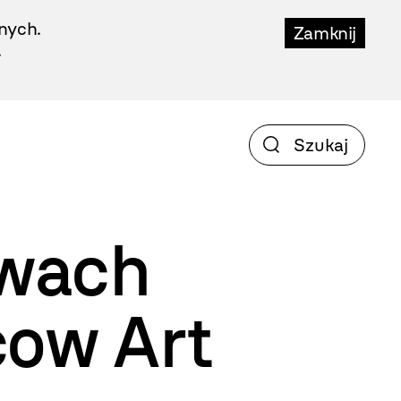
nych.
Zamknij
.
awach
cow Art