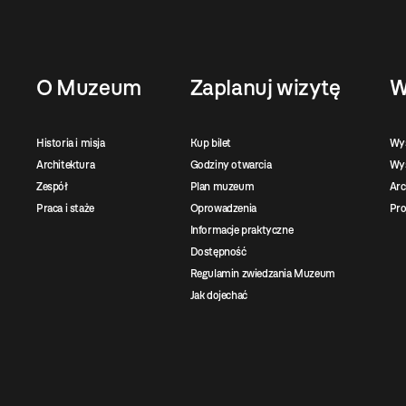
O Muzeum
Zaplanuj wizytę
W
Historia i misja
Kup bilet
Wy
Architektura
Godziny otwarcia
Wys
Zespół
Plan muzeum
Ar
Praca i staże
Oprowadzenia
Pro
Informacje praktyczne
Dostępność
Regulamin zwiedzania Muzeum
Jak dojechać