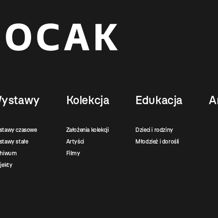
ystawy
Kolekcja
Edukacja
A
stawy czasowe
Założenia kolekcji
Dzieci i rodziny
tawy stałe
Artyści
Młodzież i dorośli
chiwum
Filmy
jekty