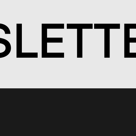
S
LETT