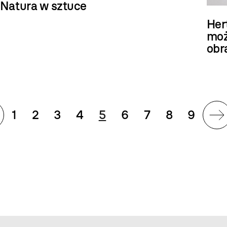
Natura w sztuce
Her
moż
obr
1
2
3
4
5
6
7
8
9