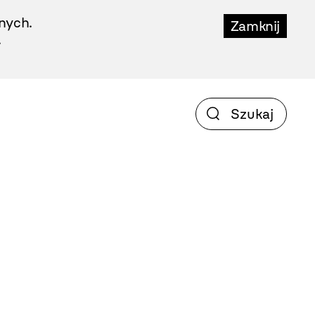
nych.
Zamknij
.