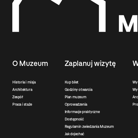
O Muzeum
Zaplanuj wizytę
W
Historia i misja
Kup bilet
Wy
Architektura
Godziny otwarcia
Wys
Zespół
Plan muzeum
Ar
Praca i staże
Oprowadzenia
Pro
Informacje praktyczne
Dostępność
Regulamin zwiedzania Muzeum
Jak dojechać