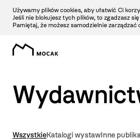
Przejdź
Używamy plików cookies, aby ułatwić Ci korzy
Do
Jeśli nie blokujesz tych plików, to zgadzasz si
Treści
Pamiętaj, że możesz samodzielnie zarządzać c
Wydawnict
Wszystkie
Katalogi wystaw
Inne publik