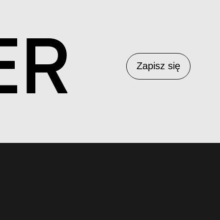
ER
Zapisz się