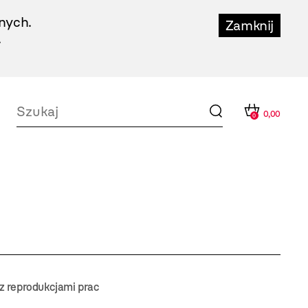
nych.
Zamknij
.
0,00
0
 reprodukcjami prac