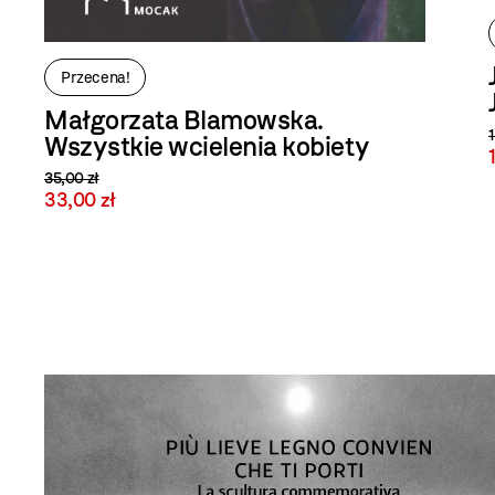
Przecena!
Małgorzata Blamowska.
Wszystkie wcielenia kobiety
35,00 zł
33,00 zł