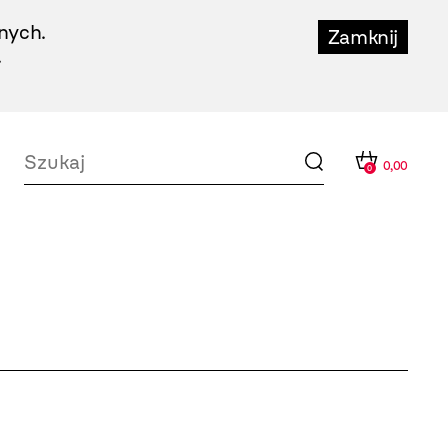
nych.
Zamknij
.
0,00
0