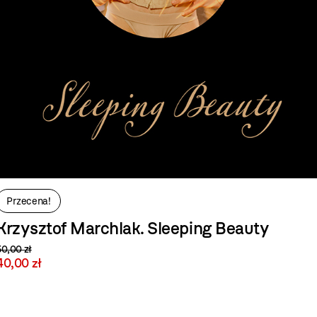
Przecena!
Krzysztof Marchlak. Sleeping Beauty
50,00 zł
40,00 zł