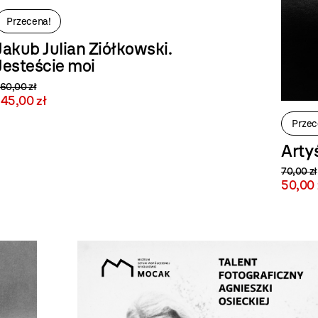
Przecena!
Jakub Julian Ziółkowski.
Jesteście moi
160,00 zł
145,00 zł
Przec
Arty
70,00 zł
50,00 