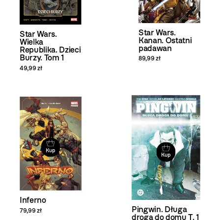
Star Wars.
Star Wars.
Kanan. Ostatni
Wielka
padawan
Republika. Dzieci
Burzy. Tom 1
89,99 zł
49,99 zł
Kup
Kup
Inferno
Pingwin. Długa
79,99 zł
droga do domu T. 1