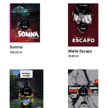
Kup
Kup
Somna
Wielki Escapo
100,00 zł
74,90 zł
Kup
Kup