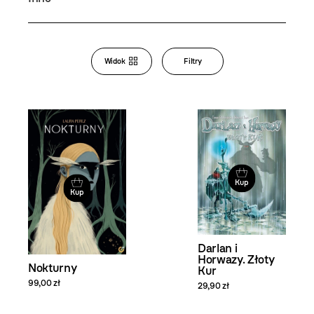
Bookstore
Widok
Filtry
Zmiana
widoku
i filtrowanie
produktów
Kup
Kup
Darlan i
Horwazy. Złoty
Nokturny
Kur
99,00 zł
29,90 zł