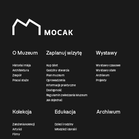
O Muzeum
Zaplanuj wizytę
Wystawy
Historia i misja
Kup bilet
Wystawy czasowe
Architektura
Godziny otwarcia
Wystawy stałe
Zespół
Plan muzeum
Archiwum
Praca i staże
Oprowadzenia
Projekty
Informacje praktyczne
Dostępność
Regulamin zwiedzania Muzeum
Jak dojechać
Kolekcja
Edukacja
Archiwum
Założenia kolekcji
Dzieci i rodziny
Artyści
Młodzież i dorośli
Filmy