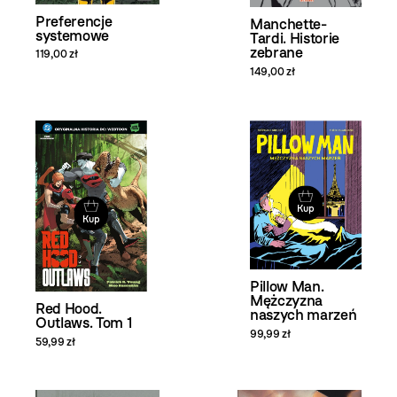
Preferencje
Manchette-
systemowe
Tardi. Historie
zebrane
119,00 zł
149,00 zł
Kup
Kup
Pillow Man.
Mężczyzna
Red Hood.
naszych marzeń
Outlaws. Tom 1
99,99 zł
59,99 zł