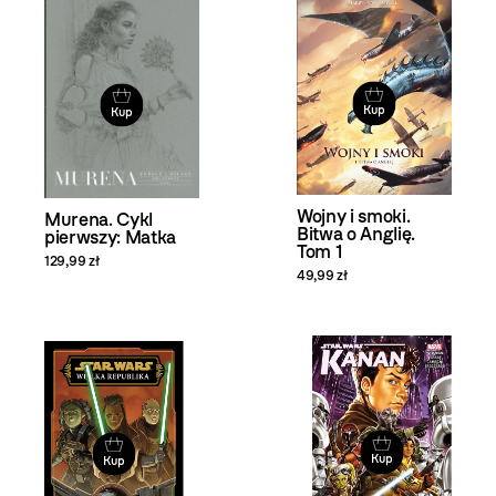
Kup
Kup
Wojny i smoki.
Murena. Cykl
Bitwa o Anglię.
pierwszy: Matka
Tom 1
129,99 zł
49,99 zł
Kup
Kup