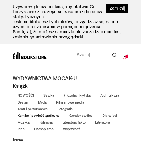
Przejdź
Używamy plików cookies, aby ułatwić Ci
Do
Zamknij
korzystanie z naszego serwisu oraz do celów
Treści
statystycznych.
Jeśli nie blokujesz tych plików, to zgadzasz się na ich
użycie oraz zapisanie w pamięci urządzenia.
Pamiętaj, że możesz samodzielnie zarządzać cookies,
zmieniając ustawienia przeglądarki.
0
0,00
WYDAWNICTWA MOCAK-U
Książki
NOWOŚĆ!
Sztuka
Filozofia i krytyka
Architektura
Design
Moda
Film i nowe media
Teatr i performance
Fotografia
Komiks i powieść graficzna
Gender studies
Dla dzieci
Muzyka
Kulinaria
Literatura faktu
Literatura
Inne
Czasopisma
Wyprzedaż
Inne