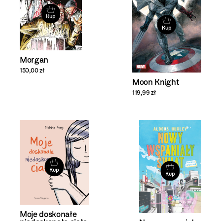
Kup
Kup
Morgan
150,00 zł
Moon Knight
119,99 zł
Kup
Kup
Moje doskonałe