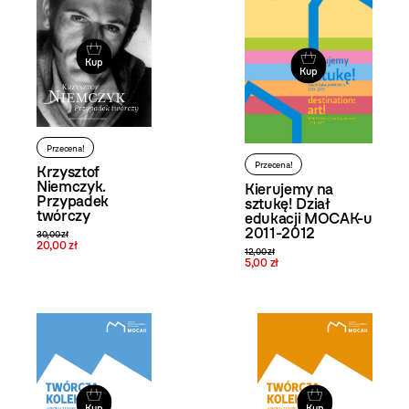
Kup
Kup
Przecena!
Przecena!
Krzysztof
Niemczyk.
Kierujemy na
Przypadek
sztukę! Dział
twórczy
edukacji MOCAK-u
2011-2012
30,00 zł
20,00 zł
12,00 zł
5,00 zł
Kup
Kup