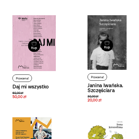
widoku
i filtrowanie
produktów
Kup
Kup
Przecena!
Przecena!
Janina Iwańska.
Daj mi wszystko
Szczęściara
60,00 zł
50,00 zł
30,00 zł
20,00 zł