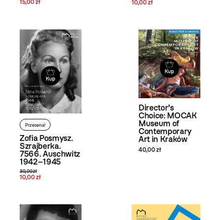
15,00 zł
10,00 zł
Kup
Kup
Director’s
Choice: MOCAK
Museum of
Przecena!
Contemporary
Zofia Posmysz.
Art in Kraków
Szrajberka.
40,00 zł
7566. Auschwitz
1942–1945
30,00 zł
10,00 zł