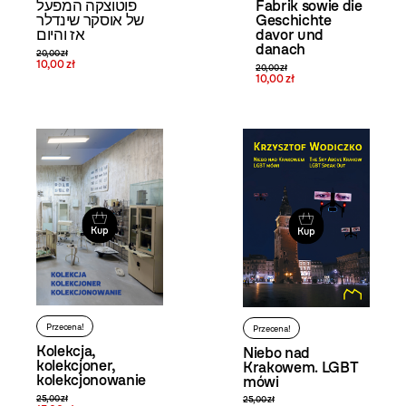
Fabrik sowie die
פוטוצקה המפעל
Geschichte
של אוסקר שינדלר
davor und
אז והיום
danach
20,00 zł
10,00 zł
20,00 zł
10,00 zł
Kup
Kup
Przecena!
Przecena!
Kolekcja,
Niebo nad
kolekcjoner,
Krakowem. LGBT
kolekcjonowanie
mówi
25,00 zł
25,00 zł