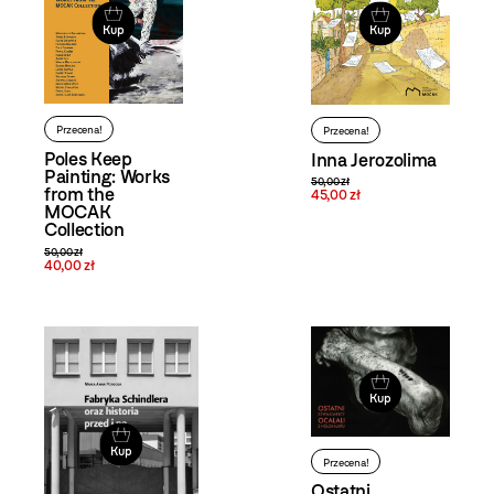
Kup
Kup
Przecena!
Przecena!
Poles Keep
Inna Jerozolima
Painting: Works
50,00 zł
from the
45,00 zł
MOCAK
Collection
50,00 zł
40,00 zł
Kup
Kup
Przecena!
Ostatni