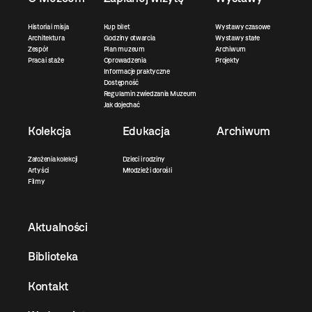
Historia i misja
Kup bilet
Wystawy czasowe
Architektura
Godziny otwarcia
Wystawy stałe
Zespół
Plan muzeum
Archiwum
Praca i staże
Oprowadzenia
Projekty
Informacje praktyczne
Dostępność
Regulamin zwiedzania Muzeum
Jak dojechać
Kolekcja
Edukacja
Archiwum
Założenia kolekcji
Dzieci i rodziny
Artyści
Młodzież i dorośli
Filmy
Aktualności
Biblioteka
Kontakt