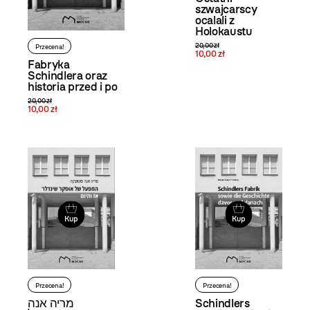
szwajcarscy
ocalali z
Holokaustu
20,00 zł
Przecena!
10,00 zł
Fabryka
Schindlera oraz
historia przed i po
20,00 zł
10,00 zł
Kup
Kup
Przecena!
Przecena!
Schindlers
מריה אנה