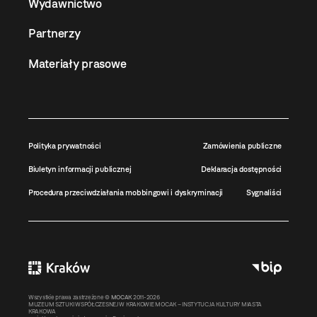
Wydawnictwo
Partnerzy
Materiały prasowe
Polityka prywatności
Zamówienia publiczne
Biuletyn informacji publicznej
Deklaracja dostępności
Procedura przeciwdziałania mobbingowi i dyskryminacji
Sygnaliści
Wszystkie prawa zastrzeżone ©
MOCAK
2011-2026
MUZEUM SZTUKI WSPÓŁCZESNEJ W KRAKOWIE MOCAK – INSTYTUCJA KULTURY MIASTA
KRAKOWA