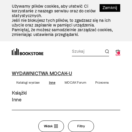
Przejdź
Używamy plików cookies, aby ułatwić Ci
Do
Zamknij
korzystanie z naszego serwisu oraz do celów
Treści
statystycznych.
Jeśli nie blokujesz tych plików, to zgadzasz się na ich
użycie oraz zapisanie w pamięci urządzenia.
Pamiętaj, że możesz samodzielnie zarządzać cookies,
zmieniając ustawienia przeglądarki.
0
0,00
WYDAWNICTWA MOCAK-U
Katalogi wystaw
Inne
MOCAK Forum
Przecena
Książki
Inne
Bookstore
Widok
Filtry
Zmiana