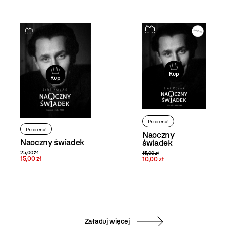
Kup
Kup
Przecena!
Przecena!
Naoczny
Naoczny świadek
świadek
25,00 zł
15,00 zł
15,00 zł
10,00 zł
Załaduj więcej