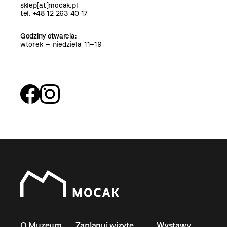
sklep[at]mocak.pl
tel. +48 12 263 40 17
Godziny otwarcia
:
wtorek – niedziela 11–19
O Muzeum
Zaplanuj wizytę
Wystawy