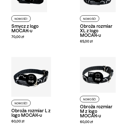
NOWOŚĆ!
NOWOŚĆ!
Smycz z logo
Obroża rozmiar
MOCAK-u
XL z logo
MOCAK-u
70,00 zł
65,00 zł
Kup
Kup
NOWOŚĆ!
NOWOŚĆ!
Obroża rozmiar
Obroża rozmiar L z
M z logo
logo MOCAK-u
MOCAK-u
60,00 zł
60,00 zł