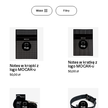
Bookstore
Widok
Filtry
Zmiana
widoku
i filtrowanie
produktów
Kup
Kup
Notes w kratkę z
Notes w kropki z
logo MOCAK-u
logo MOCAK-u
50,00 zł
50,00 zł
Kup
Kup