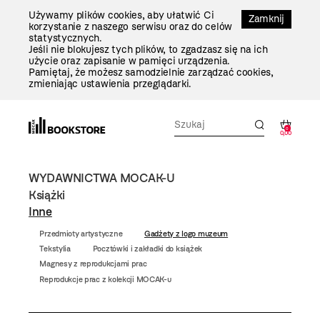
Przejdź
Używamy plików cookies, aby ułatwić Ci
Do
Zamknij
korzystanie z naszego serwisu oraz do celów
Treści
statystycznych.
Jeśli nie blokujesz tych plików, to zgadzasz się na ich
użycie oraz zapisanie w pamięci urządzenia.
Pamiętaj, że możesz samodzielnie zarządzać cookies,
zmieniając ustawienia przeglądarki.
0
0,00
WYDAWNICTWA MOCAK-U
Książki
Inne
Przedmioty artystyczne
Gadżety z logo muzeum
Tekstylia
Pocztówki i zakładki do książek
Magnesy z reprodukcjami prac
Reprodukcje prac z kolekcji MOCAK-u