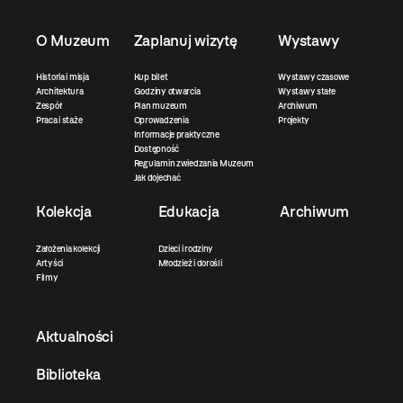
O Muzeum
Zaplanuj wizytę
Wystawy
Historia i misja
Kup bilet
Wystawy czasowe
Architektura
Godziny otwarcia
Wystawy stałe
Zespół
Plan muzeum
Archiwum
Praca i staże
Oprowadzenia
Projekty
Informacje praktyczne
Dostępność
Regulamin zwiedzania Muzeum
Jak dojechać
Kolekcja
Edukacja
Archiwum
Założenia kolekcji
Dzieci i rodziny
Artyści
Młodzież i dorośli
Filmy
Aktualności
Biblioteka