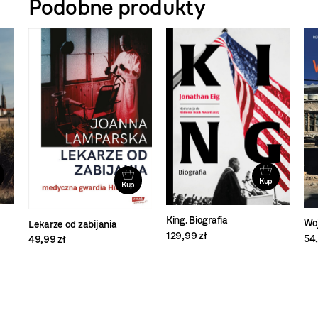
Podobne produkty
Kup
Kup
King. Biografia
Wo
Lekarze od zabijania
129,99 zł
54,
49,99 zł