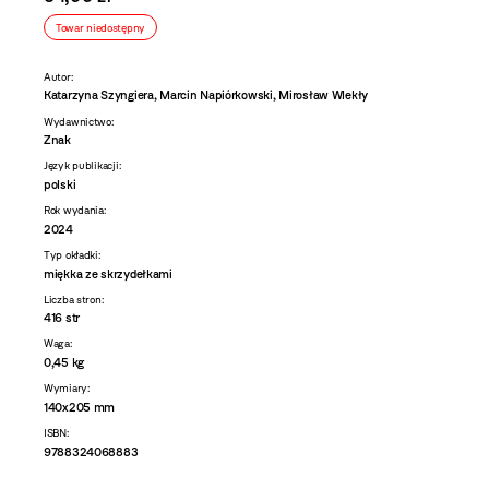
Towar niedostępny
Autor:
Katarzyna Szyngiera, Marcin Napiórkowski, Mirosław Wlekły
Wydawnictwo:
Znak
Język publikacji:
polski
Rok wydania:
2024
Typ okładki:
miękka ze skrzydełkami
Liczba stron:
416 str
Waga:
0,45 kg
Wymiary:
140x205 mm
ISBN:
9788324068883