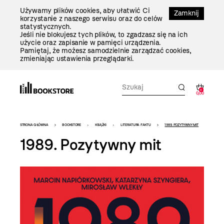
Przejdź
Używamy plików cookies, aby ułatwić Ci
Do
Zamknij
korzystanie z naszego serwisu oraz do celów
Treści
statystycznych.
Jeśli nie blokujesz tych plików, to zgadzasz się na ich
użycie oraz zapisanie w pamięci urządzenia.
Pamiętaj, że możesz samodzielnie zarządzać cookies,
zmieniając ustawienia przeglądarki.
0
0,00
Bookstore
STRONA GŁÓWNA
BOOKSTORE
KSIĄŻKI
LITERATURA FAKTU
1989. POZYTYWNY MIT
-
1989. Pozytywny mit
szablon
szczegóły