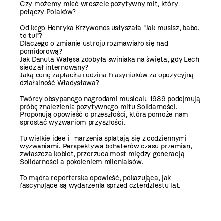
Czy możemy mieć wreszcie pozytywny mit, który
połączy Polaków?
Od kogo Henryka Krzywonos usłyszała "Jak musisz, babo,
to tul"?
Dlaczego o zmianie ustroju rozmawiało się nad
pomidorową?
Jak Danuta Wałęsa zdobyła świniaka na święta, gdy Lech
siedział internowany?
Jaką cenę zapłaciła rodzina Frasyniuków za opozycyjną
działalność Władysława?
Twórcy obsypanego nagrodami musicalu 1989 podejmują
próbę znalezienia pozytywnego mitu Solidarności.
Proponują opowieść o przeszłości, która pomoże nam
sprostać wyzwaniom przyszłości.
Tu wielkie idee i marzenia splatają się z codziennymi
wyzwaniami. Perspektywa bohaterów czasu przemian,
zwłaszcza kobiet, przerzuca most między generacją
Solidarności a pokoleniem milenialsów.
To mądra reporterska opowieść, pokazująca, jak
fascynujące są wydarzenia sprzed czterdziestu lat.