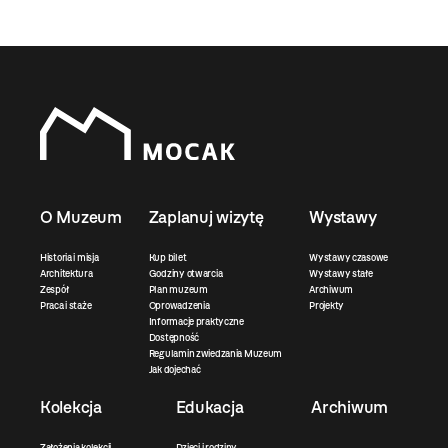
O Muzeum
Zaplanuj wizytę
Wystawy
Historia i misja
Kup bilet
Wystawy czasowe
Architektura
Godziny otwarcia
Wystawy stałe
Zespół
Plan muzeum
Archiwum
Praca i staże
Oprowadzenia
Projekty
Informacje praktyczne
Dostępność
Regulamin zwiedzania Muzeum
Jak dojechać
Kolekcja
Edukacja
Archiwum
Założenia kolekcji
Dzieci i rodziny