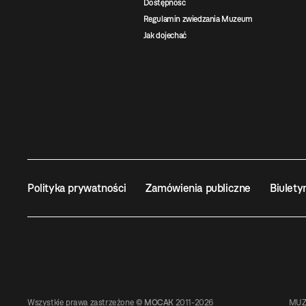
Dostępność
Regulamin zwiedzania Muzeum
Jak dojechać
Polityka prywatności
Zamówienia publiczne
Biulety
Wszystkie prawa zastrzeżone ©
MOCAK
2011-2026
MUZ