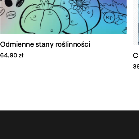
Odmienne stany roślinności
C
64,90 zł
39