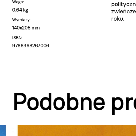
Waga:
politycz
0,64 kg
zwieńcze
roku.
Wymiary:
140x205 mm
ISBN:
9788368267006
Podobne pr