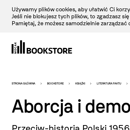
Przejdź
Używamy plików cookies, aby ułatwić Ci korzy
Do
Jeśli nie blokujesz tych plików, to zgadzasz si
Treści
Pamiętaj, że możesz samodzielnie zarządzać c
Bookstore
STRONA GŁÓWNA
BOOKSTORE
KSIĄŻKI
LITERATURA FAKTU
Aborcja i demo
-
Przeciw-historia Polski 195