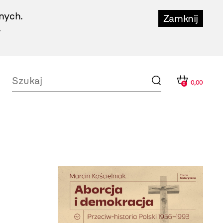
nych.
Zamknij
.
0,00
0