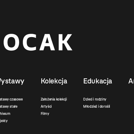
ystawy
Kolekcja
Edukacja
A
stawy czasowe
Założenia kolekcji
Dzieci i rodziny
tawy stałe
Artyści
Młodzież i dorośli
chiwum
Filmy
jekty