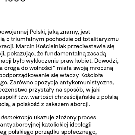
powojennej Polski, jaką znamy, jest
ią o triumfalnym pochodzie od totalitaryzmu
acji. Marcin Kościelniak przeciwstawia się
cji, pokazując, że fundamentalną zasadą
macji było wykluczenie praw kobiet. Dowodzi,
ka droga do wolności” miała swoją mroczną
 podporządkowanie się władzy Kościoła
iego. Zarówno opozycja antykomunistyczna,
łeczeństwo przystały na sposób, w jaki
espolił tzw. wartości chrześcijańskie z polską
ią, a polskość z zakazem aborcji.
i demokracja
ukazuje złożony proces
antyaborcyjnej katolickiej ideologii
ieg polskiego porządku społecznego,