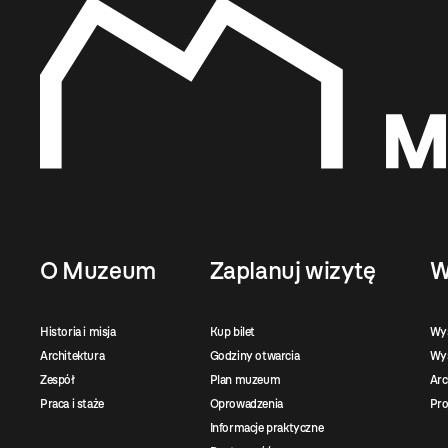
O Muzeum
Zaplanuj wizytę
W
Historia i misja
Kup bilet
Wy
Architektura
Godziny otwarcia
Wys
Zespół
Plan muzeum
Ar
Praca i staże
Oprowadzenia
Pro
Informacje praktyczne