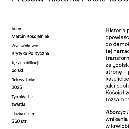
szablon
szczegóły
Autor:
Historia 
Marcin Kościelniak
opowieśc
do demokr
Wydawnictwo:
tej narra
Krytyka Polityczna
transfor
Język publikacji:
że „pols
polski
stronę –
katolick
Rok wydania:
jak i spo
2025
Kościół z
Typ okładki:
tożsamośc
twarda
Aborcja 
Liczba stron:
wnikania 
560 str
w krwiob