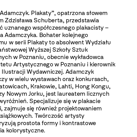
„Adamczyk. Plakaty”, opatrzona słowem
 Zdzisława Schuberta, przedstawia
ć uznanego współczesnego plakacisty –
a Adamczyka. Bohater kolejnego
mu w serii Plakaty to absolwent Wydziału
Państwowej Wyższej Szkoły Sztuk
nych w Poznaniu, obecnie wykładowca
tetu Artystycznego w Poznaniu i kierownik
 Ilustracji Wydawniczej. Adamczyk
czy w wielu wystawach oraz konkursach,
Katowicach, Krakowie, Lahti, Hong Kongu,
zy Nowym Jorku, jest laureatem licznych
wyróżnień. Specjalizuje się w plakacie
cji, zajmuje się również projektowaniem
książkowych. Twórczość artysty
ryzują prostota formy i kontrastowe
ia kolorystyczne.