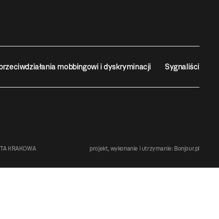
przeciwdziałania mobbingowi i dyskryminacji
Sygnaliści
STA KRAKOWA
projekt, wykonanie i utrzymanie:
Bonjour.pl