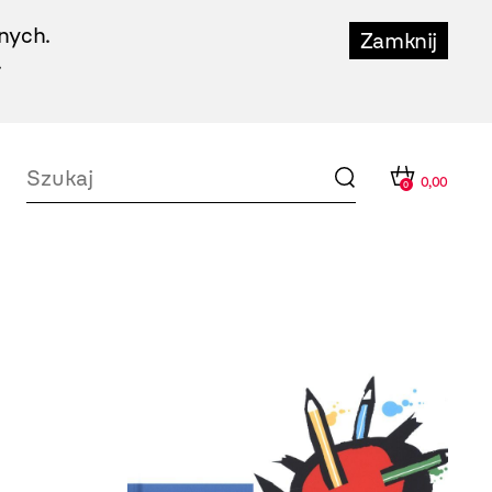
nych.
Zamknij
.
0,00
0