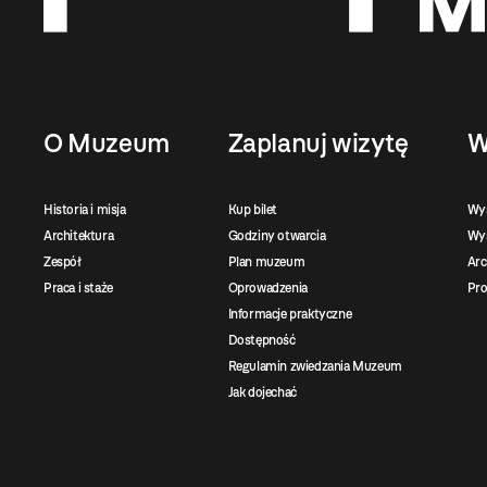
O Muzeum
Zaplanuj wizytę
W
Historia i misja
Kup bilet
Wy
Architektura
Godziny otwarcia
Wys
Zespół
Plan muzeum
Ar
Praca i staże
Oprowadzenia
Pro
Informacje praktyczne
Dostępność
Regulamin zwiedzania Muzeum
Jak dojechać