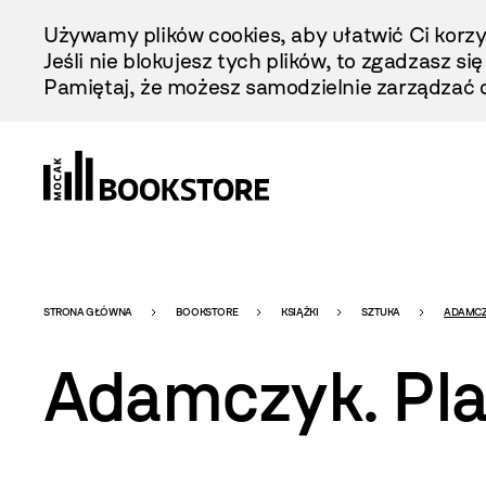
Przejdź
Używamy plików cookies, aby ułatwić Ci korzy
Do
Jeśli nie blokujesz tych plików, to zgadzasz si
Treści
Pamiętaj, że możesz samodzielnie zarządzać c
Bookstore
STRONA GŁÓWNA
BOOKSTORE
KSIĄŻKI
SZTUKA
ADAMCZY
Adamczyk. Pla
-