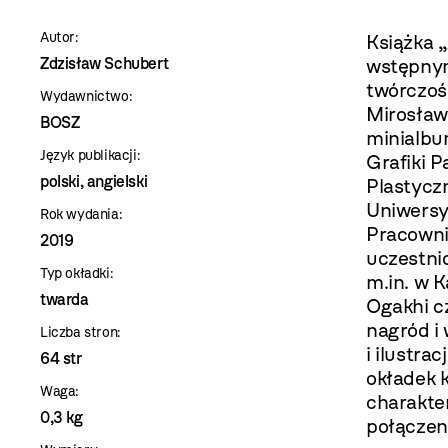
szablon
Autor:
Książka 
szczegóły
Zdzisław Schubert
wstępnym
twórczoś
Wydawnictwo:
Mirosław
BOSZ
minialbu
Język publikacji:
Grafiki 
polski, angielski
Plastycz
Uniwersy
Rok wydania:
Pracowni
2019
uczestni
Typ okładki:
m.in. w 
twarda
Ogakhi c
nagród i 
Liczba stron:
i ilustra
64 str
okładek 
Waga:
charakte
0,3 kg
połączen