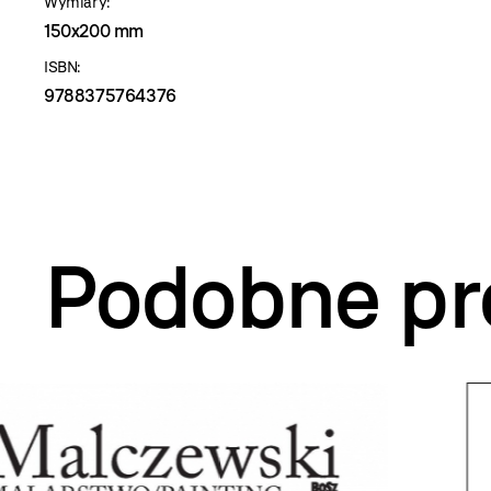
Wymiary:
150x200 mm
ISBN:
9788375764376
Podobne pr