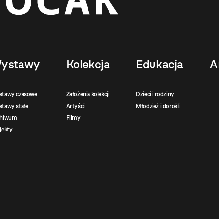
ystawy
Kolekcja
Edukacja
A
stawy czasowe
Założenia kolekcji
Dzieci i rodziny
tawy stałe
Artyści
Młodzież i dorośli
chiwum
Filmy
jekty