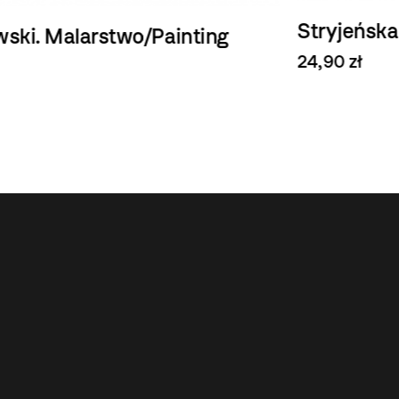
Stryjeńska
M
24,90 zł
29