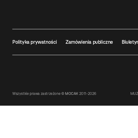
Polityka prywatności
Zamówienia publiczne
Biulety
Wszystkie prawa zastrzeżone ©
MOCAK
2011-2026
MUZ