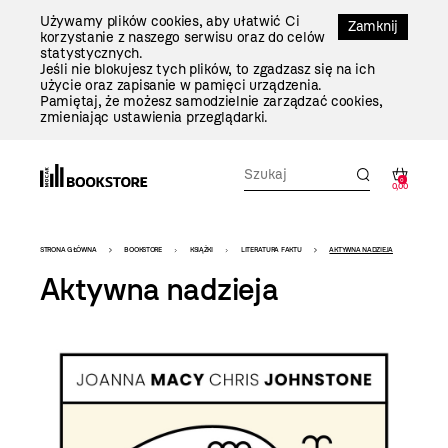
Przejdź
Używamy plików cookies, aby ułatwić Ci
Do
Zamknij
korzystanie z naszego serwisu oraz do celów
Treści
statystycznych.
Jeśli nie blokujesz tych plików, to zgadzasz się na ich
użycie oraz zapisanie w pamięci urządzenia.
Pamiętaj, że możesz samodzielnie zarządzać cookies,
zmieniając ustawienia przeglądarki.
0
0,00
Bookstore
STRONA GŁÓWNA
BOOKSTORE
KSIĄŻKI
LITERATURA FAKTU
AKTYWNA NADZIEJA
-
Aktywna nadzieja
szablon
szczegóły