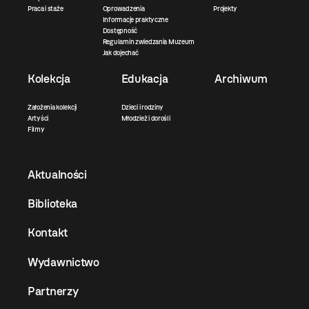
Praca i staże
Oprowadzenia
Projekty
Informacje praktyczne
Dostępność
Regulamin zwiedzania Muzeum
Jak dojechać
Kolekcja
Edukacja
Archiwum
Założenia kolekcji
Dzieci i rodziny
Artyści
Młodzież i dorośli
Filmy
Aktualności
Biblioteka
Kontakt
Wydawnictwo
Partnerzy