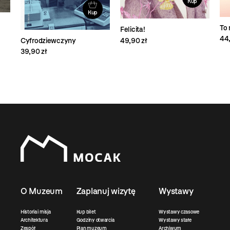
Kup
Kup
To 
Felicita!
44,
Cyfrodziewczyny
49,90 zł
39,90 zł
O Muzeum
Zaplanuj wizytę
Wystawy
Historia i misja
Kup bilet
Wystawy czasowe
Architektura
Godziny otwarcia
Wystawy stałe
Zespół
Plan muzeum
Archiwum