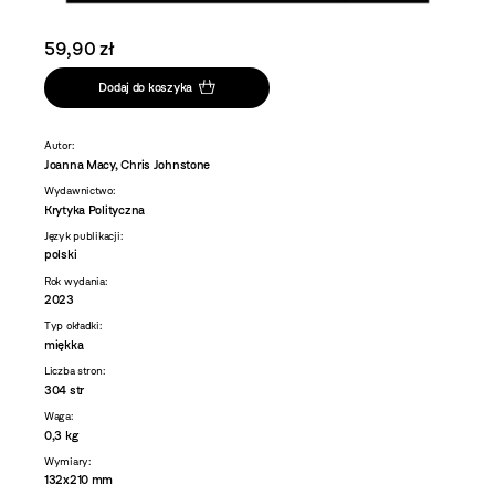
59,90 zł
Dodaj do koszyka
Autor:
Joanna Macy, Chris Johnstone
Wydawnictwo:
Krytyka Polityczna
Język publikacji:
polski
Rok wydania:
2023
Typ okładki:
miękka
Liczba stron:
304 str
Waga:
0,3 kg
Wymiary:
132x210 mm