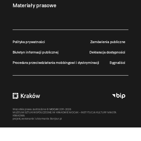
Materiały prasowe
Polityka prywatności
Zamówienia publiczne
Biuletyn informacji publicznej
Deklaracja dostępności
Procedura przeciwdziałania mobbingowi i dyskryminacji
Sygnaliści
Wszystkie prawa zastrzeżone ©
MOCAK
2011-2026
MUZEUM SZTUKI WSPÓŁCZESNEJ W KRAKOWIE MOCAK – INSTYTUCJA KULTURY MIASTA
KRAKOWA
projekt, wykonanie i utrzymanie:
Bonjour.pl