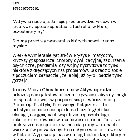
ISBN:
9788367075862
"Aktywna nadzieja. Jak spojrzeć prawdzie w oczy i w
kreatywny sposób sprostać katastrofie, w której
uczestniczymy".
Stoimy przed wyzwaniami, o których nawet trudno
myśleć.
Wielkie wymieranie gatunków, kryzys klimatyczny,
kryzysy gospodarcze, choroby cywilizacyjne, zaburzenia
psychiczne, pandemia, czy wojny hybrydowe to tylko
niektóre z dręczących nas problemów. Jak radzić sobie
z poczuciem beznadziei, że lepiej już było i będzie tylko
gorzej?
Joanny Macy i Chris Johnstone w Aktywnej nadziei
pokazują nam jak stawiać czoło kryzysom, abyśmy mogli
im sprostać z większą odpornością i twórczą mocą. .
Proponują Praktykę Ponownego Połączenia - to
holistyczne podejście oparte na filozofii głębokiej
ekologii, osiągnięciach współczesnej psychologii,
zakorzenione również w duchowości i nauce. To także
praktyczne narzędzie oraz metoda pracy w ramach
warsztatów prowadzonych na całym świecie - również
w Polsce. Wyposażają nas w umiejętności, dzięki którym
możemy zmierzyć się z nadciągającą katastrofą