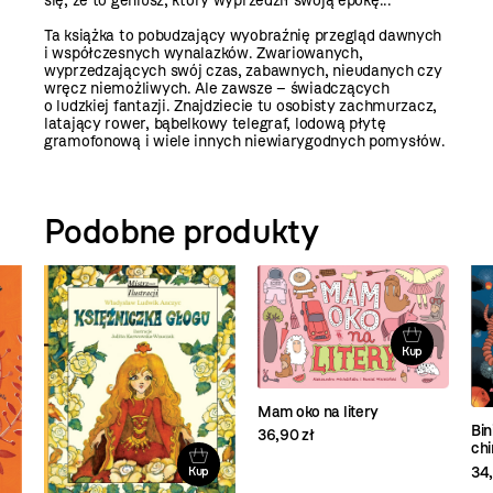
się, że to geniusz, który wyprzedził swoją epokę...
Ta książka to pobudzający wyobraźnię przegląd dawnych
i współczesnych wynalazków. Zwariowanych,
wyprzedzających swój czas, zabawnych, nieudanych czy
wręcz niemożliwych. Ale zawsze – świadczących
o ludzkiej fantazji. Znajdziecie tu osobisty zachmurzacz,
latający rower, bąbelkowy telegraf, lodową płytę
gramofonową i wiele innych niewiarygodnych pomysłów.
Podobne produkty
Kup
Mam oko na litery
Bin
36,90 zł
ch
34,
Kup