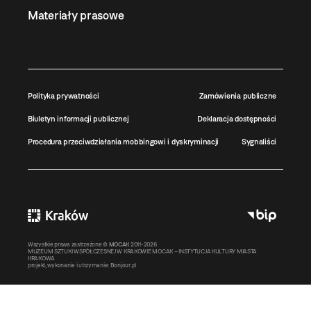
Materiały prasowe
Polityka prywatności
Zamówienia publiczne
Biuletyn informacji publicznej
Deklaracja dostępności
Procedura przeciwdziałania mobbingowi i dyskryminacji
Sygnaliści
Wszystkie prawa zastrzeżone ©
MOCAK
2011-2026
MUZEUM SZTUKI WSPÓŁCZESNEJ W KRAKOWIE MOCAK – INSTYTUCJA KULTURY MIASTA
KRAKOWA
projekt, wykonanie i utrzymanie:
Bonjour.pl