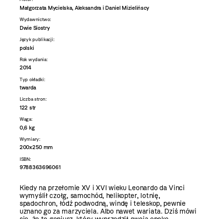
Małgorzata Mycielska, Aleksandra i Daniel Mizielińscy
Wydawnictwo:
Dwie Siostry
Język publikacji:
polski
Rok wydania:
2014
Typ okładki:
twarda
Liczba stron:
122 str
Waga:
0,6 kg
Wymiary:
200x250 mm
ISBN:
9788363696061
Kiedy na przełomie XV i XVI wieku Leonardo da Vinci
wymyślił czołg, samochód, helikopter, lotnię,
spadochron, łódź podwodną, windę i teleskop, pewnie
uznano go za marzyciela. Albo nawet wariata. Dziś mówi