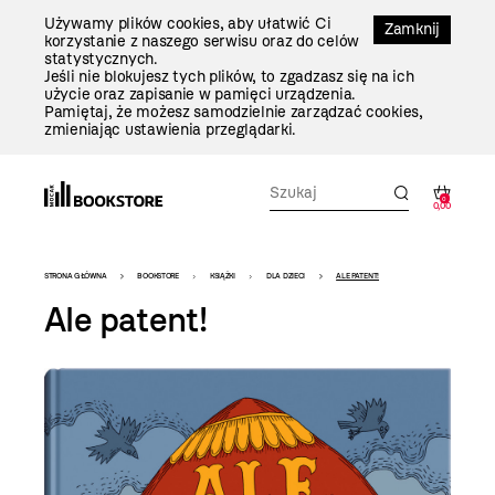
Przejdź
Używamy plików cookies, aby ułatwić Ci
Do
Zamknij
korzystanie z naszego serwisu oraz do celów
Treści
statystycznych.
Jeśli nie blokujesz tych plików, to zgadzasz się na ich
użycie oraz zapisanie w pamięci urządzenia.
Pamiętaj, że możesz samodzielnie zarządzać cookies,
zmieniając ustawienia przeglądarki.
0
0,00
Bookstore
STRONA GŁÓWNA
BOOKSTORE
KSIĄŻKI
DLA DZIECI
ALE PATENT!
-
Ale patent!
szablon
szczegóły