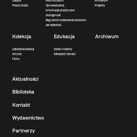
Zespół
Plan muzeum
Archiwum
Praca i staże
Oprowadzenia
Projekty
Informacje praktyczne
Dostępność
Regulamin zwiedzania Muzeum
Jak dojechać
Kolekcja
Edukacja
Archiwum
Założenia kolekcji
Dzieci i rodziny
Artyści
Młodzież i dorośli
Filmy
Aktualności
Biblioteka
Kontakt
Wydawnictwo
Partnerzy