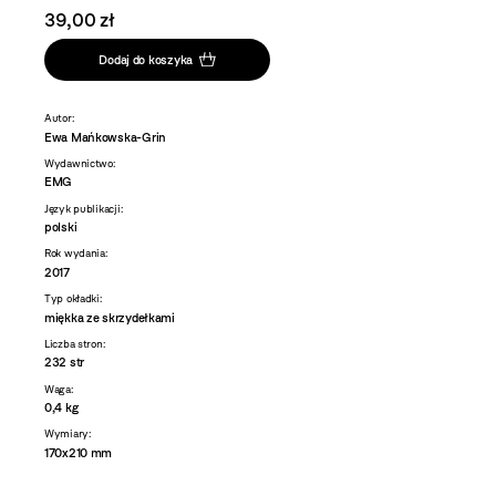
39,00 zł
Dodaj do koszyka
Autor:
Ewa Mańkowska-Grin
Wydawnictwo:
EMG
Język publikacji:
polski
Rok wydania:
2017
Typ okładki:
miękka ze skrzydełkami
Liczba stron:
232 str
Waga:
0,4 kg
Wymiary:
170x210 mm