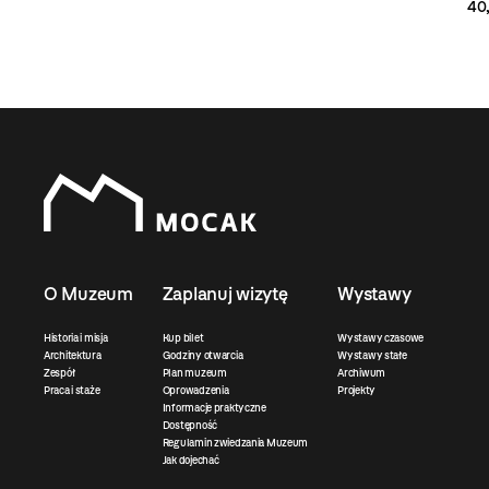
40,
O Muzeum
Zaplanuj wizytę
Wystawy
Historia i misja
Kup bilet
Wystawy czasowe
Architektura
Godziny otwarcia
Wystawy stałe
Zespół
Plan muzeum
Archiwum
Praca i staże
Oprowadzenia
Projekty
Informacje praktyczne
Dostępność
Regulamin zwiedzania Muzeum
Jak dojechać