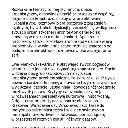
Rozważane tematy to między innymi: chaos
urbanistyczny, odpowiedzialność za przestrzeń wspólną,
degeneracja krajobrazu, ekologia w projektowaniu
i urbanistyce. Rozmowy biorą początek z zagadnień
ogólnych, by w trakcie dyskusji przerodzić się w diagnozę
sytuacji urbanistycznej i architektonicznej Polski
stawianą w oparciu o detal i konkret. Spojrzenie
historyków sztuki i krytyków architektury na omawianą
problematykę w wielu miejscach różni się znacząco od
podejścia architektów – rozmówców pierwszego tomu
serii.
Ewa Mańkowska-Grin, nie ukrywając swych poglądów,
nie stara się jednak rozstrzygać tego sporu na siłę. Punkt
widzenia obu grup zawodowych na sytuację
urbanistyczno-architektoniczną Polski w roku 2017 bywa
bowiem bardzo odmienny, a stawiane tezy nie zawsze się
wykluczają, częściej uzupełniają i dowodzą różnorodności
możliwych postaw. Krytycy najczęściej przyjmują
w rozważaniach perspektywę kulturową i historyczną.
Dzięki temu zabierają nas w podróż nie tylko po
Krakowie, Warszawie czy Wrocławiu, lecz także do
małych polskich miasteczek i wielkich światowych
metropolii, błyskotliwie i z łatwością poruszając się
w przestrzeni różnych kultur i różnych czasów.