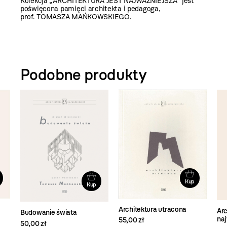
Kolekcja „ARCHITEKTURA JEST NAJWAŻNIEJSZA” jest
poświęcona pamięci architekta i pedagoga,
prof. TOMASZA MAŃKOWSKIEGO.
Podobne produkty
Kup
Kup
Architektura utracona
Arc
Budowanie świata
na
55,00 zł
50,00 zł