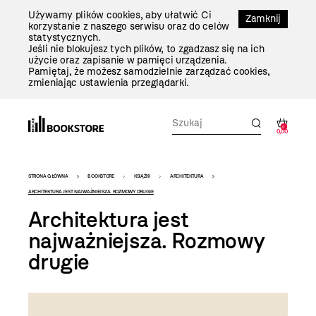
Przejdź
Używamy plików cookies, aby ułatwić Ci
Do
Zamknij
korzystanie z naszego serwisu oraz do celów
Treści
statystycznych.
Jeśli nie blokujesz tych plików, to zgadzasz się na ich
użycie oraz zapisanie w pamięci urządzenia.
Pamiętaj, że możesz samodzielnie zarządzać cookies,
zmieniając ustawienia przeglądarki.
0
0,00
Bookstore
STRONA GŁÓWNA
BOOKSTORE
KSIĄŻKI
ARCHITEKTURA
-
ARCHITEKTURA JEST NAJWAŻNIEJSZA. ROZMOWY DRUGIE
Architektura jest
szablon
najważniejsza. Rozmowy
szczegóły
drugie