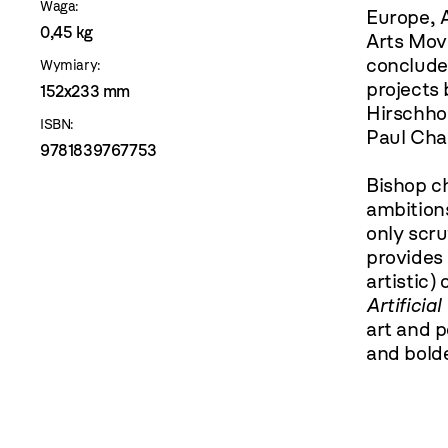
Waga:
Europe, 
0,45 kg
Arts Mov
conclude
Wymiary:
projects
152x233 mm
Hirschho
ISBN:
Paul Cha
9781839767753
Bishop ch
ambitions
only scru
provides 
artistic)
Artificial
art and p
and bolde