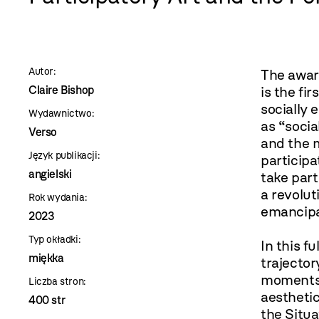
szablon
szczegóły
Autor:
The awar
Claire Bishop
is the fi
socially 
Wydawnictwo:
as “socia
Verso
and the 
Język publikacji:
participa
angielski
take part
a revolu
Rok wydania:
emancipat
2023
Typ okładki:
In this f
miękka
trajector
moments 
Liczba stron:
aesthetic
400 str
the Situa