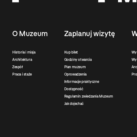
O Muzeum
Zaplanuj wizytę
W
Historia i misja
Kup bilet
Wy
Architektura
Godziny otwarcia
Wys
Zespół
Plan muzeum
Ar
Praca i staże
Oprowadzenia
Pro
Informacje praktyczne
Dostępność
Regulamin zwiedzania Muzeum
Jak dojechać