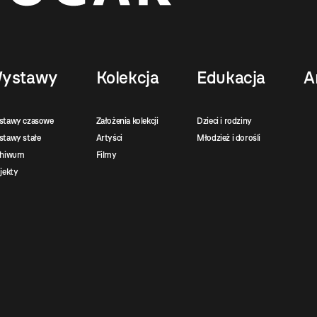
ystawy
Kolekcja
Edukacja
A
stawy czasowe
Założenia kolekcji
Dzieci i rodziny
tawy stałe
Artyści
Młodzież i dorośli
chiwum
Filmy
jekty