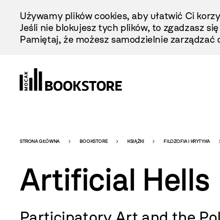
Przejdź
Używamy plików cookies, aby ułatwić Ci korzy
Do
Jeśli nie blokujesz tych plików, to zgadzasz si
Treści
Pamiętaj, że możesz samodzielnie zarządzać c
Bookstore
STRONA GŁÓWNA
BOOKSTORE
KSIĄŻKI
FILOZOFIA I KRYTYKA
Artificial Hells
-
Participatory Art and the Pol