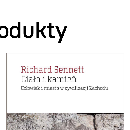
odukty