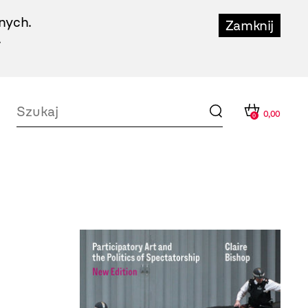
nych.
Zamknij
.
0,00
0