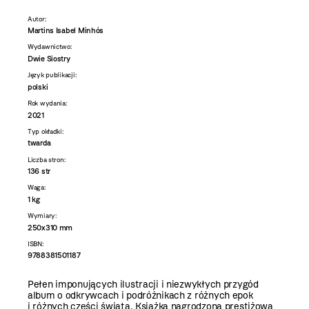
Autor:
Martins Isabel Minhós
Wydawnictwo:
Dwie Siostry
Język publikacji:
polski
Rok wydania:
2021
Typ okładki:
twarda
Liczba stron:
136 str
Waga:
1 kg
Wymiary:
250x310 mm
ISBN:
9788381501187
Pełen imponujących ilustracji i niezwykłych przygód
album o odkrywcach i podróżnikach z różnych epok
i różnych części świata. Książka nagrodzona prestiżową