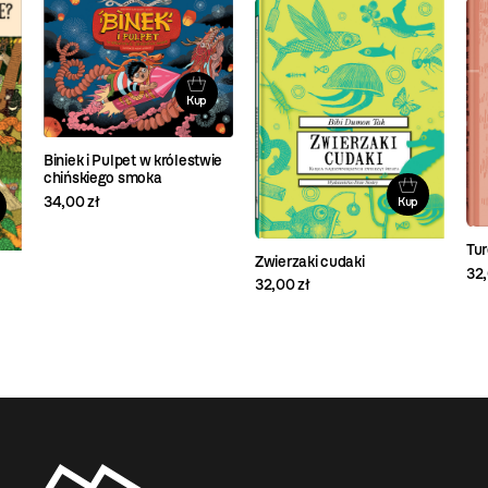
Kup
Biniek i Pulpet w królestwie
chińskiego smoka
34,00 zł
Kup
Tu
Zwierzaki cudaki
32,
32,00 zł