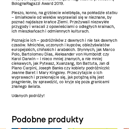
BolognaRagazzi Award 2019.
Pieszo, konno, na grzbiecie wielbłąda, na pokładzie statku
– śmiałkowie od wieków wyprawiali się w nieznane, by
poznać najdalsze krańce Ziemi. Przeżywali niezwykłe
przygody i wracali z opowieściami o odległych krainach,
ich mieszkańcach i odmiennych kulturach.
Poznajcie ich – podróżników z dawnych i nie tak dawnych
czasów. Mnichów, uczonych i kupców, obieżyświatów
europejskich, chińskich i arabskich. Słynnych, jak Marco
Polo, Bartolomeu Dias, Aleksander von Humboldt czy
Karol Darwin – i nieco mniej znanych, a nie mniej
ciekawych, jak Pyteasz, Xuanzang, Ibn Battuta, Jan di
Piano Carpini, Joseph Banks czy kobiety podróżniczki:
Jeanne Baret i Mary Kingsley. Przeczytajcie o ich
wyprawach i przekonajcie się, jak potężną siłą jest
pragnienie, by sprawdzić, co kryje się poza granicami
znanego świata.
Udanych podróży!
Podobne produkty