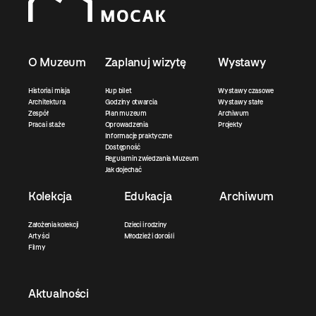
O Muzeum
Zaplanuj wizytę
Wystawy
Historia i misja
Kup bilet
Wystawy czasowe
Architektura
Godziny otwarcia
Wystawy stałe
Zespół
Plan muzeum
Archiwum
Praca i staże
Oprowadzenia
Projekty
Informacje praktyczne
Dostępność
Regulamin zwiedzania Muzeum
Jak dojechać
Kolekcja
Edukacja
Archiwum
Założenia kolekcji
Dzieci i rodziny
Artyści
Młodzież i dorośli
Filmy
Aktualności