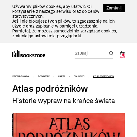
Przejdź
Używamy plików cookies, aby ułatwić Ci
Do
Zamknij
korzystanie z naszego serwisu oraz do celów
Treści
statystycznych.
Jeśli nie blokujesz tych plików, to zgadzasz się na ich
użycie oraz zapisanie w pamięci urządzenia.
Pamiętaj, że możesz samodzielnie zarządzać cookies,
zmieniając ustawienia przeglądarki.
0
0,00
Bookstore
STRONA GŁÓWNA
BOOKSTORE
KSIĄŻKI
DLA DZIECI
ATLAS PODRÓŻNIKÓW
-
Atlas podróżników
szablon
Historie wypraw na krańce świata
szczegóły