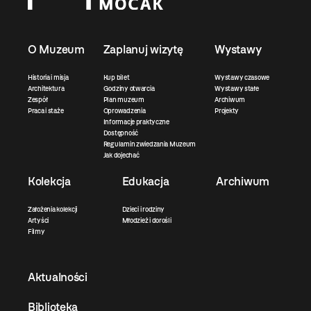
O Muzeum
Zaplanuj wizytę
Wystawy
Historia i misja
Kup bilet
Wystawy czasowe
Architektura
Godziny otwarcia
Wystawy stałe
Zespół
Plan muzeum
Archiwum
Praca i staże
Oprowadzenia
Projekty
Informacje praktyczne
Dostępność
Regulamin zwiedzania Muzeum
Jak dojechać
Kolekcja
Edukacja
Archiwum
Założenia kolekcji
Dzieci i rodziny
Artyści
Młodzież i dorośli
Filmy
Aktualności
Biblioteka