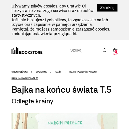
Przejdź
Używamy plików cookies, aby ułatwić Ci
Do
Zamknij
korzystanie z naszego serwisu oraz do celów
Treści
statystycznych.
Jeśli nie blokujesz tych plików, to zgadzasz się na ich
użycie oraz zapisanie w pamięci urządzenia.
Pamiętaj, że możesz samodzielnie zarządzać cookies,
zmieniając ustawienia przeglądarki.
0
0,00
Bookstore
STRONA GŁÓWNA
BOOKSTORE
KSIĄŻKI
KOMIKS I POWIEŚĆ GRAFICZNA
-
BAJKA NA KOŃCU ŚWIATA T.5
Bajka na końcu świata T.5
szablon
szczegóły
Odległe krainy