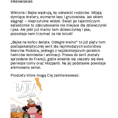
9788366128385
Wiktoria i Bajka wędrują, by odnaleźć rodziców. Mijają
dymiące kratery, wymarłe lasy i gruzowiska. Jak okiem
sięgnąć – nieprzytulne widoki. Świat po tajemniczym
kataklizmie to zdecydowanie nie miejsce dla dziewczynki
i psa. Ale jeśli już mamy tam dziewczynkę i psa,
pozostaje nam trzymać za nie kciuki!
„Bajka na końcu świata. Odległe krainy” to już piąty tom
postapokaliptycznej serii dla najmłodszych autorstwa
Marcina Podolca, jednego z najzdolniejszych polskich
twórców komiksów i animacji. Prawa do serii zostały
sprzedane do Francji, gdzie właśnie się ukazały się dwa
pierwsze tomy oraz Hiszpanii. Na jej podstawie powstaje
animowany serial.
Produkty które mogą Cię zainteresować: