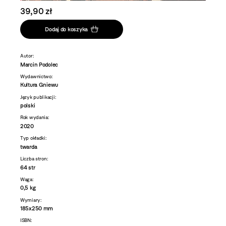
39,90 zł
Dodaj do koszyka
Autor:
Marcin Podolec
Wydawnictwo:
Kultura Gniewu
Język publikacji:
polski
Rok wydania:
2020
Typ okładki:
twarda
Liczba stron:
64 str
Waga:
0,5 kg
Wymiary:
185x250 mm
ISBN: