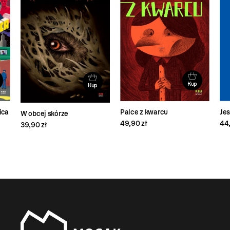
Kup
Kup
ica
Palce z kwarcu
Je
W obcej skórze
49,90 zł
44,
39,90 zł