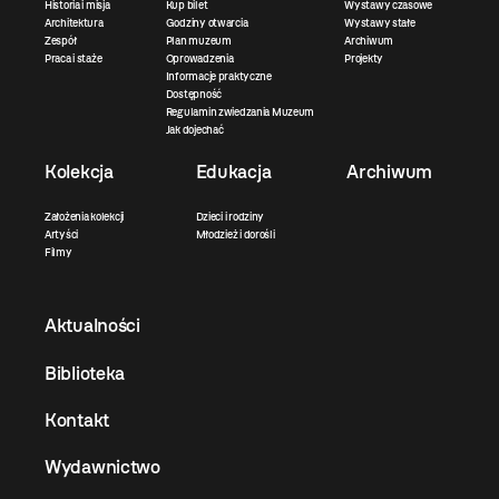
Historia i misja
Kup bilet
Wystawy czasowe
Architektura
Godziny otwarcia
Wystawy stałe
Zespół
Plan muzeum
Archiwum
Praca i staże
Oprowadzenia
Projekty
Informacje praktyczne
Dostępność
Regulamin zwiedzania Muzeum
Jak dojechać
Kolekcja
Edukacja
Archiwum
Założenia kolekcji
Dzieci i rodziny
Artyści
Młodzież i dorośli
Filmy
Aktualności
Biblioteka
Kontakt
Wydawnictwo