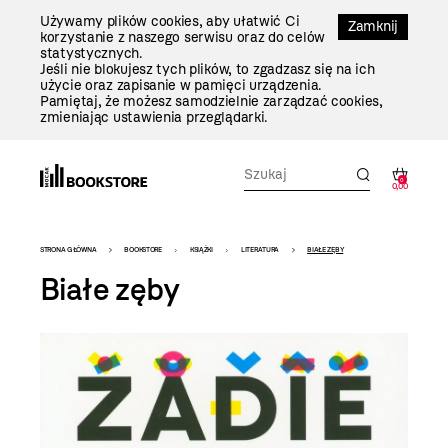
Przejdź
Używamy plików cookies, aby ułatwić Ci
Do
Zamknij
korzystanie z naszego serwisu oraz do celów
Treści
statystycznych.
Jeśli nie blokujesz tych plików, to zgadzasz się na ich
użycie oraz zapisanie w pamięci urządzenia.
Pamiętaj, że możesz samodzielnie zarządzać cookies,
zmieniając ustawienia przeglądarki.
0
0,00
Bookstore
STRONA GŁÓWNA
BOOKSTORE
KSIĄŻKI
LITERATURA
BIAŁE ZĘBY
-
Białe zęby
szablon
szczegóły