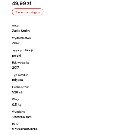
49,99 zł
Towar niedostępny
Autor:
Zadie Smith
Wydawnictwo:
Znak
Język publikacji:
polski
Rok wydania:
2017
Typ okładki:
miękka
Liczba stron:
526 str
Waga:
0,5 kg
Wymiary:
139x206 mm
ISBN:
9788324050260