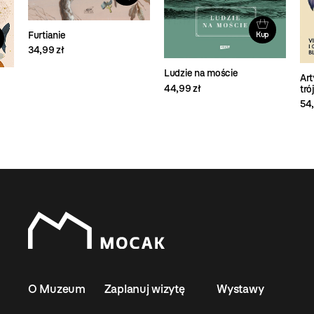
Furtianie
Kup
34,99 zł
Ludzie na moście
Art
44,99 zł
tró
54,
O Muzeum
Zaplanuj wizytę
Wystawy