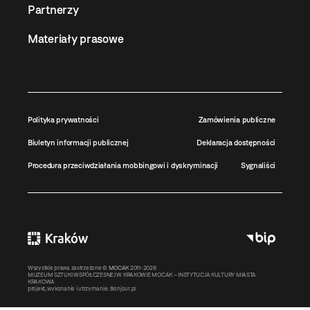
Partnerzy
Materiały prasowe
Polityka prywatności
Zamówienia publiczne
Biuletyn informacji publicznej
Deklaracja dostępności
Procedura przeciwdziałania mobbingowi i dyskryminacji
Sygnaliści
Wszystkie prawa zastrzeżone ©
MOCAK
2011-2026
MUZEUM SZTUKI WSPÓŁCZESNEJ W KRAKOWIE MOCAK – INSTYTUCJA KULTURY MIASTA
KRAKOWA
projekt, wykonanie i utrzymanie:
Bonjour.pl