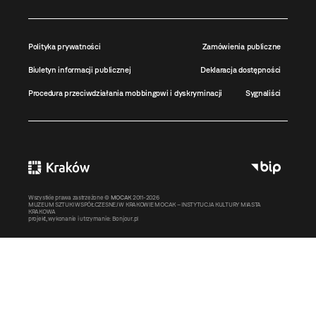
Polityka prywatności
Zamówienia publiczne
Biuletyn informacji publicznej
Deklaracja dostępności
Procedura przeciwdziałania mobbingowi i dyskryminacji
Sygnaliści
Wszystkie prawa zastrzeżone ©
MOCAK
2011-2026
MUZEUM SZTUKI WSPÓŁCZESNEJ W KRAKOWIE MOCAK – INSTYTUCJA KULTURY MIASTA
KRAKOWA
projekt, wykonanie i utrzymanie:
Bonjour.pl