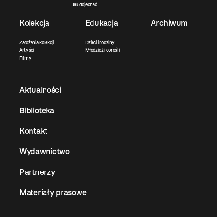
Jak dojechać
Kolekcja
Edukacja
Archiwum
Założenia kolekcji
Dzieci i rodziny
Artyści
Młodzież i dorośli
Filmy
Aktualności
Biblioteka
Kontakt
Wydawnictwo
Partnerzy
Materiały prasowe