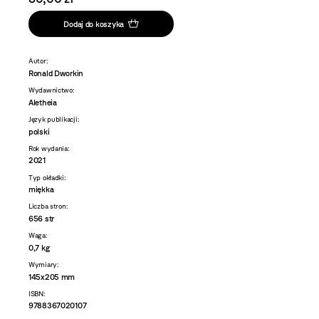
Dodaj do koszyka
Autor:
Ronald Dworkin
Wydawnictwo:
Aletheia
Język publikacji:
polski
Rok wydania:
2021
Typ okładki:
miękka
Liczba stron:
656 str
Waga:
0,7 kg
Wymiary:
145x205 mm
ISBN:
9788367020107