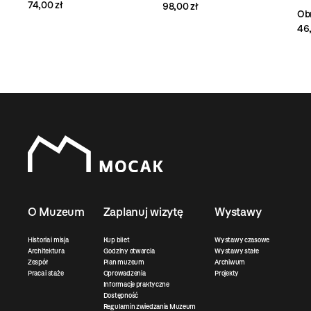
74,00 zł
98,00 zł
Obr
46,
O Muzeum
Zaplanuj wizytę
Wystawy
Historia i misja
Kup bilet
Wystawy czasowe
Architektura
Godziny otwarcia
Wystawy stałe
Zespół
Plan muzeum
Archiwum
Praca i staże
Oprowadzenia
Projekty
Informacje praktyczne
Dostępność
Regulamin zwiedzania Muzeum