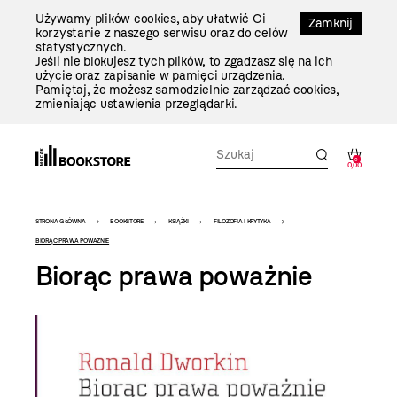
Przejdź
Używamy plików cookies, aby ułatwić Ci
Do
Zamknij
korzystanie z naszego serwisu oraz do celów
Treści
statystycznych.
Jeśli nie blokujesz tych plików, to zgadzasz się na ich
użycie oraz zapisanie w pamięci urządzenia.
Pamiętaj, że możesz samodzielnie zarządzać cookies,
zmieniając ustawienia przeglądarki.
0
0,00
Bookstore
STRONA GŁÓWNA
BOOKSTORE
KSIĄŻKI
FILOZOFIA I KRYTYKA
-
BIORĄC PRAWA POWAŻNIE
Biorąc prawa poważnie
szablon
szczegóły