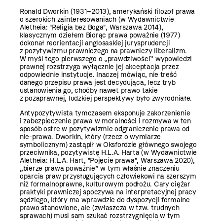
Ronald Dworkin (1931–2013), amerykański filozof prawa
o szerokich zainteresowaniach (w Wydawnictwie
Aletheia: "Religia bez Boga", Warszawa 2014),
klasycznym dziełem Biorąc prawa poważnie (1977)
dokonał reorientacji anglosaskiej jurysprudencji
z pozytywizmu prawniczego na prawniczy liberalizm.
W myśl tego pierwszego o „prawdziwości” wypowiedzi
prawnej rozstrzyga wyłącznie jej akceptacja przez
odpowiednie instytucje. Inaczej mówiąc, nie treść
danego przepisu prawa jest decydująca, lecz tryb
ustanowienia go, choćby nawet prawo takie
z pozaprawnej, ludzkiej perspektywy było zwyrodniałe.
Antypozytywista tymczasem eksponuje zakorzenienie
i zabezpieczenie prawa w moralności i rozmywa w ten
sposób ostre w pozytywizmie odgraniczenie prawa od
nie-prawa. Dworkin, który (rzecz o wymiarze
symbolicznym) zastąpił w Oksfordzie głównego swojego
przeciwnika, pozytywistę H.L.A. Harta (w Wydawnictwie
Aletheia: H.L.A. Hart, "Pojęcie prawa", Warszawa 2020),
„bierze prawa poważnie” w tym właśnie znaczeniu
oparcia praw przysługujących człowiekowi na szerszym
niż formalnoprawne, kulturowym podłożu. Cały ciężar
praktyki prawniczej spoczywa na interpretacyjnej pracy
sędziego, który ma wprawdzie do dyspozycji formalne
prawo stanowione, ale (zwłaszcza w tzw. trudnych
sprawach) musi sam szukać rozstrzygnięcia w tym