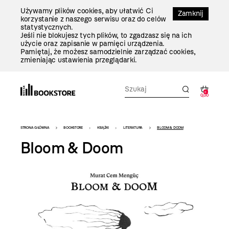
Przejdź
Używamy plików cookies, aby ułatwić Ci
Do
Zamknij
korzystanie z naszego serwisu oraz do celów
Treści
statystycznych.
Jeśli nie blokujesz tych plików, to zgadzasz się na ich
użycie oraz zapisanie w pamięci urządzenia.
Pamiętaj, że możesz samodzielnie zarządzać cookies,
zmieniając ustawienia przeglądarki.
0
0,00
Bookstore
STRONA GŁÓWNA
BOOKSTORE
KSIĄŻKI
LITERATURA
BLOOM & DOOM
-
Bloom & Doom
szablon
szczegóły