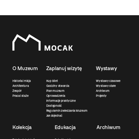
O Muzeum
Zaplanuj wizytę
Wystawy
Historia i misja
Kup bilet
Wystawy czasowe
Architektura
Godziny otwarcia
Wystawy stałe
Zespół
Plan muzeum
Archiwum
Praca i staże
Oprowadzenia
Projekty
Informacje praktyczne
Dostępność
Regulamin zwiedzania Muzeum
Jak dojechać
Kolekcja
Edukacja
Archiwum