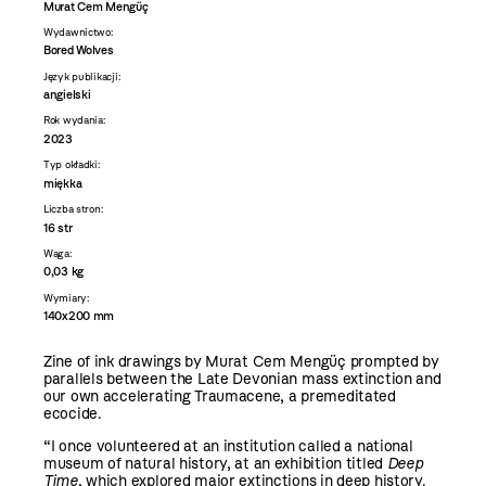
Murat Cem Mengüç
Wydawnictwo:
Bored Wolves
Język publikacji:
angielski
Rok wydania:
2023
Typ okładki:
miękka
Liczba stron:
16 str
Waga:
0,03 kg
Wymiary:
140x200 mm
Zine of ink drawings by Murat Cem Mengüç prompted by
parallels between the Late Devonian mass extinction and
our own accelerating Traumacene, a premeditated
ecocide.
“I once volunteered at an institution called a national
museum of natural history, at an exhibition titled
Deep
Time
, which explored major extinctions in deep history.