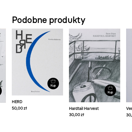
Podobne produkty
Kup
Kup
HERD
50,00 zł
Hardtail Harvest
Ves
30,00 zł
30,