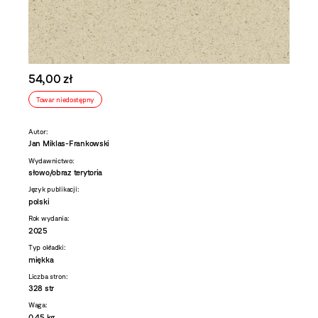
54,00 zł
Towar niedostępny
Autor:
Jan Miklas-Frankowski
Wydawnictwo:
słowo/obraz terytoria
Język publikacji:
polski
Rok wydania:
2025
Typ okładki:
miękka
Liczba stron:
328 str
Waga:
0,45 kg