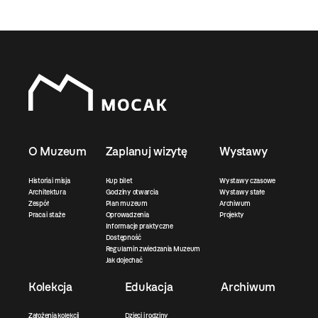
O Muzeum
Zaplanuj wizytę
Wystawy
Historia i misja
Kup bilet
Wystawy czasowe
Architektura
Godziny otwarcia
Wystawy stałe
Zespół
Plan muzeum
Archiwum
Praca i staże
Oprowadzenia
Projekty
Informacje praktyczne
Dostępność
Regulamin zwiedzania Muzeum
Jak dojechać
Kolekcja
Edukacja
Archiwum
Założenia kolekcji
Dzieci i rodziny