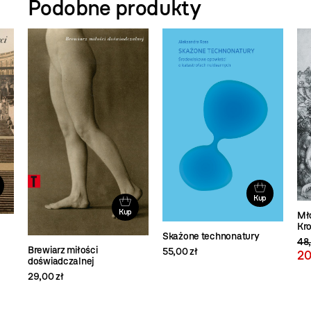
Podobne produkty
Kup
Kup
Mł
Kro
Skażone technonatury
48,
Brewiarz miłości
55,00 zł
20
doświadczalnej
29,00 zł