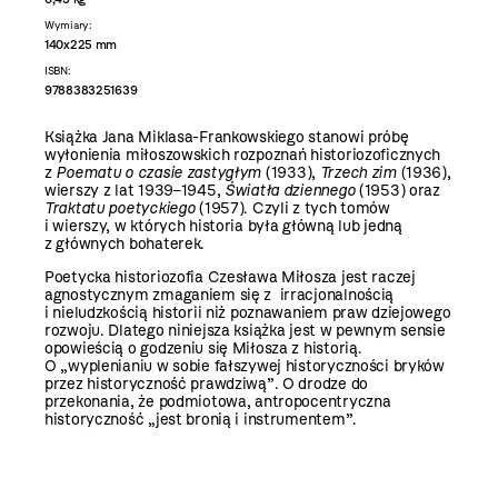
Wymiary:
140x225 mm
ISBN:
9788383251639
Książka Jana Miklasa-Frankowskiego stanowi próbę
wyłonienia miłoszowskich rozpoznań historiozoficznych
z
Poematu o czasie zastygłym
(1933),
Trzech zim
(1936),
wierszy z lat 1939−1945,
Światła dziennego
(1953) oraz
Traktatu poetyckiego
(1957). Czyli z tych tomów
i wierszy, w których historia była główną lub jedną
z głównych bohaterek.
Poetycka historiozofia Czesława Miłosza jest raczej
agnostycznym zmaganiem się z irracjonalnością
i nieludzkością historii niż poznawaniem praw dziejowego
rozwoju. Dlatego niniejsza książka jest w pewnym sensie
opowieścią o godzeniu się Miłosza z historią.
O „wyplenianiu w sobie fałszywej historyczności bryków
przez historyczność prawdziwą”. O drodze do
przekonania, że podmiotowa, antropocentryczna
historyczność „jest bronią i instrumentem”.