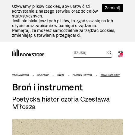
Przejdź
Używamy plików cookies, aby ułatwić Ci
Do
Zamknij
korzystanie z naszego serwisu oraz do celów
Treści
statystycznych.
Jeśli nie blokujesz tych plików, to zgadzasz się na ich
użycie oraz zapisanie w pamięci urządzenia.
Pamiętaj, że możesz samodzielnie zarządzać cookies,
zmieniając ustawienia przeglądarki.
0
0,00
Bookstore
STRONA GŁÓWNA
BOOKSTORE
KSIĄŻKI
FILOZOFIA I KRYTYKA
BROŃ I INSTRUMENT
-
Broń i instrument
szablon
Poetycka historiozofia Czesława
szczegóły
Miłosza