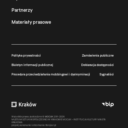
Partnerzy
Materiały prasowe
Polityka prywatności
Zamówienia publiczne
Biuletyn informacji publicznej
Deklaracja dostępności
Procedura przeciwdziałania mobbingowi i dyskryminacji
Sygnaliści
Wszystkie prawa zastrzeżone ©
MOCAK
2011-2026
MUZEUM SZTUKI WSPÓŁCZESNEJ W KRAKOWIE MOCAK – INSTYTUCJA KULTURY MIASTA
KRAKOWA
projekt, wykonanie i utrzymanie:
Bonjour.pl