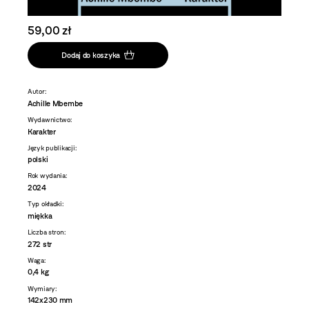
59,00 zł
Dodaj do koszyka
Autor:
Achille Mbembe
Wydawnictwo:
Karakter
Język publikacji:
polski
Rok wydania:
2024
Typ okładki:
miękka
Liczba stron:
272 str
Waga:
0,4 kg
Wymiary:
142x230 mm