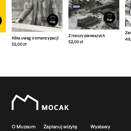
Kup
Kup
Za
Z rzeczy pierwszych
Kilka uwag o emancypacji
49,
52,00 zł
52,00 zł
O Muzeum
Zaplanuj wizytę
Wystawy