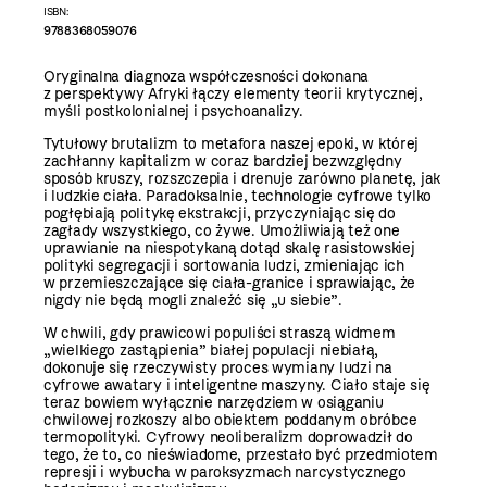
ISBN:
9788368059076
Oryginalna diagnoza współczesności dokonana
z perspektywy Afryki łączy elementy teorii krytycznej,
myśli postkolonialnej i psychoanalizy.
Tytułowy brutalizm to metafora naszej epoki, w której
zachłanny kapitalizm w coraz bardziej bezwzględny
sposób kruszy, rozszczepia i drenuje zarówno planetę, jak
i ludzkie ciała. Paradoksalnie, technologie cyfrowe tylko
pogłębiają politykę ekstrakcji, przyczyniając się do
zagłady wszystkiego, co żywe. Umożliwiają też one
uprawianie na niespotykaną dotąd skalę rasistowskiej
polityki segregacji i sortowania ludzi, zmieniając ich
w przemieszczające się ciała-granice i sprawiając, że
nigdy nie będą mogli znaleźć się „u siebie”.
W chwili, gdy prawicowi populiści straszą widmem
„wielkiego zastąpienia” białej populacji niebiałą,
dokonuje się rzeczywisty proces wymiany ludzi na
cyfrowe awatary i inteligentne maszyny. Ciało staje się
teraz bowiem wyłącznie narzędziem w osiąganiu
chwilowej rozkoszy albo obiektem poddanym obróbce
termopolityki. Cyfrowy neoliberalizm doprowadził do
tego, że to, co nieświadome, przestało być przedmiotem
represji i wybucha w paroksyzmach narcystycznego