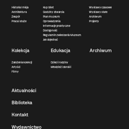
Historia i misja
Kup bilet
Wystawy czasowe
Architektura
Godziny otwarcia
Wystawy stałe
Zespół
Plan muzeum
Archiwum
Praca i staże
Oprowadzenia
Projekty
Informacje praktyczne
Dostępność
Regulamin zwiedzania Muzeum
Jak dojechać
Kolekcja
Edukacja
Archiwum
Założenia kolekcji
Dzieci i rodziny
Artyści
Młodzież i dorośli
Filmy
Aktualności
Biblioteka
Kontakt
Wydawnictwo