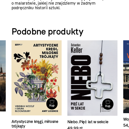
o malarstwie, jakiej nie znajdziemy w żadnym
podręczniku historii sztuki.
Podobne produkty
Kup
Kup
Wo
Artystyczne kręgi, miłosne
Niebo. Pięć lat w sekcie
54,
trójkąty
49,99 zł