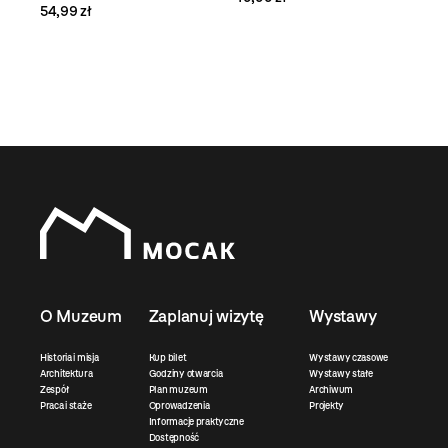
54,99 zł
O Muzeum
Zaplanuj wizytę
Wystawy
Historia i misja
Kup bilet
Wystawy czasowe
Architektura
Godziny otwarcia
Wystawy stałe
Zespół
Plan muzeum
Archiwum
Praca i staże
Oprowadzenia
Projekty
Informacje praktyczne
Dostępność