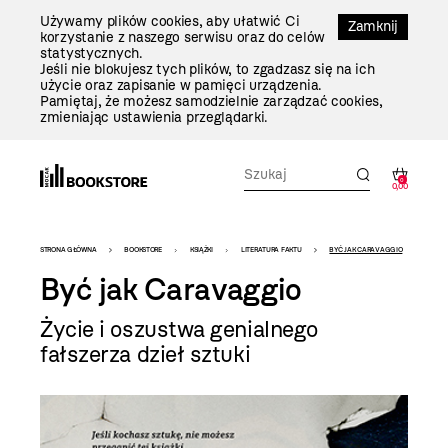
Przejdź
Używamy plików cookies, aby ułatwić Ci
Do
Zamknij
korzystanie z naszego serwisu oraz do celów
Treści
statystycznych.
Jeśli nie blokujesz tych plików, to zgadzasz się na ich
użycie oraz zapisanie w pamięci urządzenia.
Pamiętaj, że możesz samodzielnie zarządzać cookies,
zmieniając ustawienia przeglądarki.
0
0,00
Bookstore
STRONA GŁÓWNA
BOOKSTORE
KSIĄŻKI
LITERATURA FAKTU
BYĆ JAK CARAVAGGIO
-
Być jak Caravaggio
szablon
Życie i oszustwa genialnego
szczegóły
fałszerza dzieł sztuki