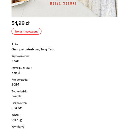
54,99 zł
Towar niedostępny
Autor:
Giampiero Ambrosi, Tony Tetro
Wydawnictwo:
Znak
Język publikacji:
polski
Rok wydania:
2024
Typ okładki:
twarda
Liczba stron:
304 str
Waga:
0,47 kg
Wymiary: