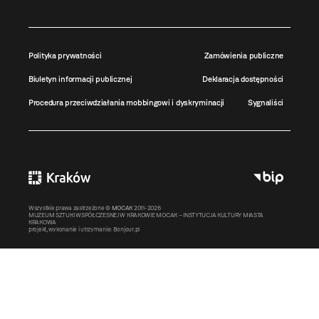
Polityka prywatności
Zamówienia publiczne
Biuletyn informacji publicznej
Deklaracja dostępności
Procedura przeciwdziałania mobbingowi i dyskryminacji
Sygnaliści
Wszystkie prawa zastrzeżone ©
MOCAK
2011-2026
MUZEUM SZTUKI WSPÓŁCZESNEJ W KRAKOWIE MOCAK – INSTYTUCJA KULTURY MIASTA
KRAKOWA
projekt, wykonanie i utrzymanie:
Bonjour.pl