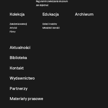
Regulamin zwiedzania Muzeum
Jak dojechać
Kolekcja
Edukacja
Archiwum
Założenia kolekcji
Dzieci i rodziny
Artyści
Młodzież i dorośli
Filmy
Aktualności
Biblioteka
Kontakt
Wydawnictwo
Partnerzy
Materiały prasowe