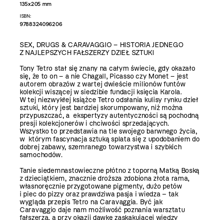
135x205 mm
ISBN:
9788324096206
SEX, DRUGS & CARAVAGGIO – HISTORIA JEDNEGO
Z NAJLEPSZYCH FAŁSZERZY DZIEŁ SZTUKI
Tony Tetro stał się znany na całym świecie, gdy okazało
się, że to on – a nie Chagall, Picasso czy Monet – jest
autorem obrazów z wartej dwieście milionów funtów
kolekcji wiszącej w siedzibie fundacji księcia Karola.
W tej niezwykłej książce Tetro odsłania kulisy rynku dzieł
sztuki, który jest bardziej skorumpowany, niż można
przypuszczać, a ekspertyzy autentyczności są pochodną
presji kolekcjonerów i chciwości sprzedających.
Wszystko to przedstawia na tle swojego barwnego życia,
w którym fascynacja sztuką splata się z upodobaniem do
dobrej zabawy, szemranego towarzystwa i szybkich
samochodów.
Tanie siedemnastowieczne płótno z toporną Matką Boską
z dzieciątkiem, znacznie droższa zdobiona złota rama,
własnoręcznie przygotowane pigmenty, dużo petów
i piec do pizzy oraz prawdziwa pasja i wiedza – tak
wygląda przepis Tetro na Caravaggia. Być jak
Caravaggio daje nam możliwość poznania warsztatu
fałszerza, a przy okazji dawkę zaskakującej wiedzy