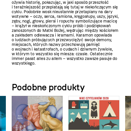
ożywia historię, pokazując, w jaki sposób przeszłość
i teraźniejszość przeplatają się tutaj w niekończącym się
cyklu. Podobnie wosk nieustannie przetapiany na dary
wotywne – oczy, serca, ramiona, kręgosłupy, uszy, języki,
zęby, nogi, głowy, piersi i ropuchy symbolizujące macicę
– krążył w nieskończonym cyklu próśb i podziękowań
zanoszonych do Matki Bożej, wędrując między kościołem
a zakładem odlewacza i kramami. Karamon opowiada
o ludziach próbujących przezwyciężyć swoje demony,
miejscach, których nazwy przechowują pamięć
o wojnach i katastrofach, o cudach i dziwnym żywiole,
w którym to wszystko się miesza: czasie. Ostatecznie
immer passt alles zu allem – wszystko zawsze pasuje do
wszystkiego.
Podobne produkty