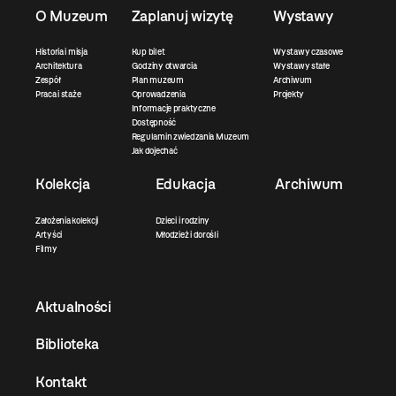
O Muzeum
Zaplanuj wizytę
Wystawy
Historia i misja
Kup bilet
Wystawy czasowe
Architektura
Godziny otwarcia
Wystawy stałe
Zespół
Plan muzeum
Archiwum
Praca i staże
Oprowadzenia
Projekty
Informacje praktyczne
Dostępność
Regulamin zwiedzania Muzeum
Jak dojechać
Kolekcja
Edukacja
Archiwum
Założenia kolekcji
Dzieci i rodziny
Artyści
Młodzież i dorośli
Filmy
Aktualności
Biblioteka
Kontakt