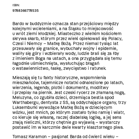
ISBN:
9788366778535
Bardo w buddyzmie oznacza stan przejściowy między
kolejnymi wcieleniami, a na Śląsku to miejscowość
u wrót ziemi kłodzkiej. Miasteczko z wielkim kościołem
skrywa skarb, którym przez wieki opiekowali się Polacy,
Czesi i Niemcy – Matkę Bożą. Przez niemal tysiąc lat
przesuwały się granice, wybuchały wojny i epidemie,
waliły się góry i wzbierały wody, ludzie brali się za łby
z imieniem Boga na ustach, a ona przyglądała się temu
łagodnie uśmiechnięta, wysłuchując błagań
o wstawiennictwo, łaskę, zwycięstwo i ratunek.
Mieszają się tu fakty historyczne, wspomnienia
mieszkańców, tajemnicze notatki odnalezione po latach,
wierzenia, legendy, plotki i dokumenty, modlitwy
i przepisy na piernik. Jest czeski rycerz ze złamaną nogą,
Meluzyna, co zgubiła dzieci, drzemiąca bestia spod
Warthabergu, dentysta z SS, są oddychające organy, trzy
Luksemburki wywożące Matkę Bożą w dziecięcym
wózku, jest mnich, po którym zostało tylko ramię i wiatr,
co kieruje się własną, raczej diabelską logiką, a jej sens
znają nieliczni, którzy chętnie go wyjawią – wystarczy
postawić im w karczmie dwie kwarty klasztornego piwa.
Tomasz Karamon – pasjonat Barda od ćwierć wieku –