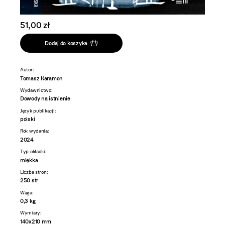
51,00 zł
Dodaj do koszyka
Autor:
Tomasz Karamon
Wydawnictwo:
Dowody na istnienie
Język publikacji:
polski
Rok wydania:
2024
Typ okładki:
miękka
Liczba stron:
250 str
Waga:
0,3 kg
Wymiary:
140x210 mm