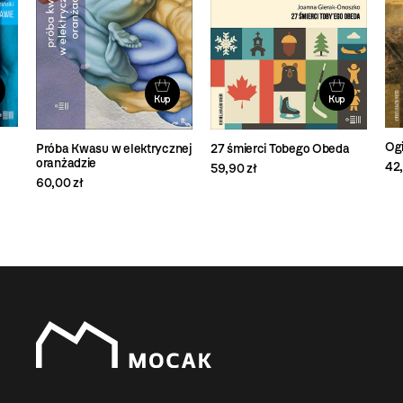
Kup
Kup
Ogi
Próba Kwasu w elektrycznej
27 śmierci Tobego Obeda
oranżadzie
42,
59,90 zł
60,00 zł