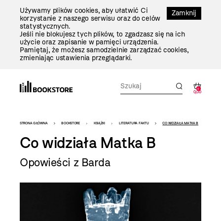
Przejdź
Używamy plików cookies, aby ułatwić Ci
Do
Zamknij
korzystanie z naszego serwisu oraz do celów
Treści
statystycznych.
Jeśli nie blokujesz tych plików, to zgadzasz się na ich
użycie oraz zapisanie w pamięci urządzenia.
Pamiętaj, że możesz samodzielnie zarządzać cookies,
zmieniając ustawienia przeglądarki.
0
0,00
Bookstore
STRONA GŁÓWNA
BOOKSTORE
KSIĄŻKI
LITERATURA FAKTU
CO WIDZIAŁA MATKA B
-
Co widziała Matka B
szablon
Opowieści z Barda
szczegóły