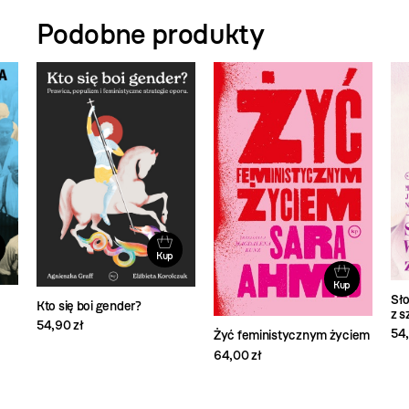
Podobne produkty
Kup
Kup
Sł
Kto się boi gender?
z s
54,90 zł
54,
Żyć feministycznym życiem
64,00 zł