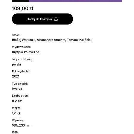
109,00 zł
Dodaj do koszyka
Autor:
Błażej Warkocki, Alessandro Amenta, Tomasz Kaliściak
Wydawnictwo:
Krytyka Polityczna
Język publikacji:
polski
Rok wydania:
2021
Typ okładki:
twarda
Liczba stron:
912 str
Waga:
1,2 kg
Wymiary:
160x230 mm
ISBN: