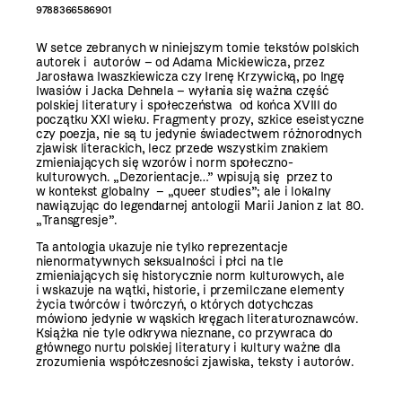
9788366586901
W setce zebranych w niniejszym tomie tekstów polskich
autorek i autorów – od Adama Mickiewicza, przez
Jarosława Iwaszkiewicza czy Irenę Krzywicką, po Ingę
Iwasiów i Jacka Dehnela – wyłania się ważna część
polskiej literatury i społeczeństwa od końca XVIII do
początku XXI wieku. Fragmenty prozy, szkice eseistyczne
czy poezja, nie są tu jedynie świadectwem różnorodnych
zjawisk literackich, lecz przede wszystkim znakiem
zmieniających się wzorów i norm społeczno-
kulturowych. „Dezorientacje…” wpisują się przez to
w kontekst globalny – „queer studies”; ale i lokalny
nawiązując do legendarnej antologii Marii Janion z lat 80.
„Transgresje”.
Ta antologia ukazuje nie tylko reprezentacje
nienormatywnych seksualności i płci na tle
zmieniających się historycznie norm kulturowych, ale
i wskazuje na wątki, historie, i przemilczane elementy
życia twórców i twórczyń, o których dotychczas
mówiono jedynie w wąskich kręgach literaturoznawców.
Książka nie tyle odkrywa nieznane, co przywraca do
głównego nurtu polskiej literatury i kultury ważne dla
zrozumienia współczesności zjawiska, teksty i autorów.