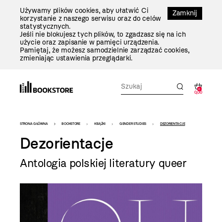
Przejdź
Używamy plików cookies, aby ułatwić Ci
Do
Zamknij
korzystanie z naszego serwisu oraz do celów
Treści
statystycznych.
Jeśli nie blokujesz tych plików, to zgadzasz się na ich
użycie oraz zapisanie w pamięci urządzenia.
Pamiętaj, że możesz samodzielnie zarządzać cookies,
zmieniając ustawienia przeglądarki.
0
0,00
Bookstore
STRONA GŁÓWNA
BOOKSTORE
KSIĄŻKI
GENDER STUDIES
DEZORIENTACJE
-
Dezorientacje
szablon
Antologia polskiej literatury queer
szczegóły