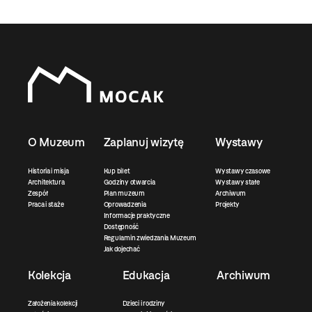
O Muzeum
Zaplanuj wizytę
Wystawy
Historia i misja
Kup bilet
Wystawy czasowe
Architektura
Godziny otwarcia
Wystawy stałe
Zespół
Plan muzeum
Archiwum
Praca i staże
Oprowadzenia
Projekty
Informacje praktyczne
Dostępność
Regulamin zwiedzania Muzeum
Jak dojechać
Kolekcja
Edukacja
Archiwum
Założenia kolekcji
Dzieci i rodziny