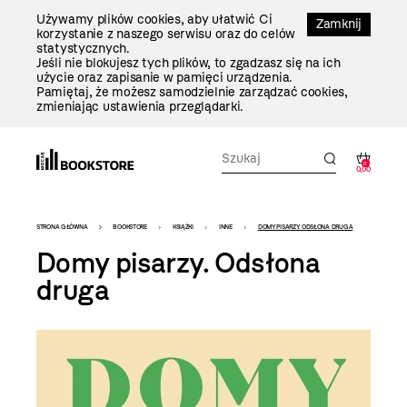
Przejdź
Używamy plików cookies, aby ułatwić Ci
Do
Zamknij
korzystanie z naszego serwisu oraz do celów
Treści
statystycznych.
Jeśli nie blokujesz tych plików, to zgadzasz się na ich
użycie oraz zapisanie w pamięci urządzenia.
Pamiętaj, że możesz samodzielnie zarządzać cookies,
zmieniając ustawienia przeglądarki.
0
0,00
Bookstore
STRONA GŁÓWNA
BOOKSTORE
KSIĄŻKI
INNE
DOMY PISARZY. ODSŁONA DRUGA
-
Domy pisarzy. Odsłona
szablon
druga
szczegóły