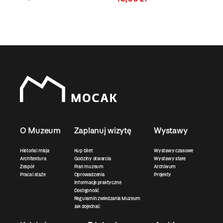
O Muzeum
Zaplanuj wizytę
Wystawy
Historia i misja
Kup bilet
Wystawy czasowe
Architektura
Godziny otwarcia
Wystawy stałe
Zespół
Plan muzeum
Archiwum
Praca i staże
Oprowadzenia
Projekty
Informacje praktyczne
Dostępność
Regulamin zwiedzania Muzeum
Jak dojechać