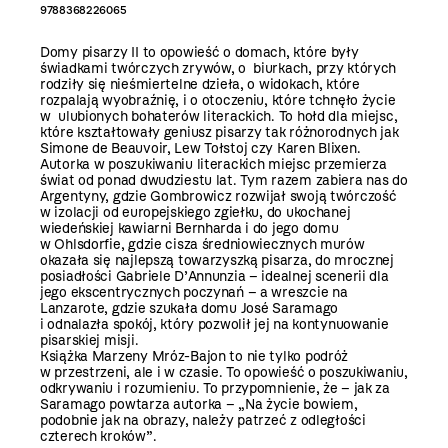
9788368226065
Domy pisarzy II
to opowieść o domach, które były
świadkami twórczych zrywów, o biurkach, przy których
rodziły się nieśmiertelne dzieła, o widokach, które
rozpalają wyobraźnię, i o otoczeniu, które tchnęło życie
w ulubionych bohaterów literackich. To hołd dla miejsc,
które kształtowały geniusz pisarzy tak różnorodnych jak
Simone de Beauvoir, Lew Tołstoj czy Karen Blixen.
Autorka w poszukiwaniu literackich miejsc przemierza
świat od ponad dwudziestu lat. Tym razem zabiera nas do
Argentyny, gdzie Gombrowicz rozwijał swoją twórczość
w izolacji od europejskiego zgiełku, do ukochanej
wiedeńskiej kawiarni Bernharda i do jego domu
w Ohlsdorfie, gdzie cisza średniowiecznych murów
okazała się najlepszą towarzyszką pisarza, do mrocznej
posiadłości Gabriele D’Annunzia – idealnej scenerii dla
jego ekscentrycznych poczynań – a wreszcie na
Lanzarote, gdzie szukała domu José Saramago
i odnalazła spokój, który pozwolił jej na kontynuowanie
pisarskiej misji.
Książka Marzeny Mróz-Bajon to nie tylko podróż
w przestrzeni, ale i w czasie. To opowieść o poszukiwaniu,
odkrywaniu i rozumieniu. To przypomnienie, że – jak za
Saramago powtarza autorka – „Na życie bowiem,
podobnie jak na obrazy, należy patrzeć z odległości
czterech kroków”.