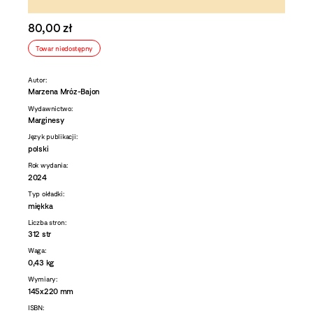
80,00 zł
Towar niedostępny
Autor:
Marzena Mróz-Bajon
Wydawnictwo:
Marginesy
Język publikacji:
polski
Rok wydania:
2024
Typ okładki:
miękka
Liczba stron:
312 str
Waga:
0,43 kg
Wymiary:
145x220 mm
ISBN: