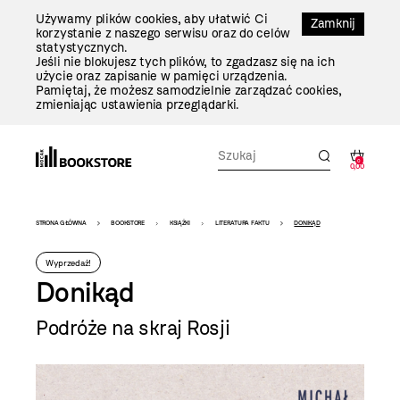
Przejdź
Używamy plików cookies, aby ułatwić Ci
Do
Zamknij
korzystanie z naszego serwisu oraz do celów
Treści
statystycznych.
Jeśli nie blokujesz tych plików, to zgadzasz się na ich
użycie oraz zapisanie w pamięci urządzenia.
Pamiętaj, że możesz samodzielnie zarządzać cookies,
zmieniając ustawienia przeglądarki.
0
0,00
Bookstore
STRONA GŁÓWNA
BOOKSTORE
KSIĄŻKI
LITERATURA FAKTU
DONIKĄD
-
Wyprzedaż!
szablon
Donikąd
szczegóły
Podróże na skraj Rosji