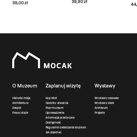
39,90 zł
39,00 zł
44,
O Muzeum
Zaplanuj wizytę
Wystawy
Historia i misja
Kup bilet
Wystawy czasowe
Architektura
Godziny otwarcia
Wystawy stałe
Zespół
Plan muzeum
Archiwum
Praca i staże
Oprowadzenia
Projekty
Informacje praktyczne
Dostępność
Regulamin zwiedzania Muzeum
Jak dojechać