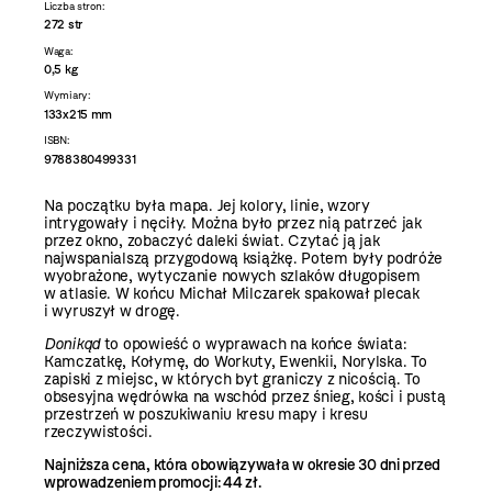
Liczba stron:
272 str
Waga:
0,5 kg
Wymiary:
133x215 mm
ISBN:
9788380499331
Na początku była mapa. Jej kolory, linie, wzory
intrygowały i nęciły. Można było przez nią patrzeć jak
przez okno, zobaczyć daleki świat. Czytać ją jak
najwspanialszą przygodową książkę. Potem były podróże
wyobrażone, wytyczanie nowych szlaków długopisem
w atlasie. W końcu Michał Milczarek spakował plecak
i wyruszył w drogę.
Donikąd
to opowieść o wyprawach na końce świata:
Kamczatkę, Kołymę, do Workuty, Ewenkii, Norylska. To
zapiski z miejsc, w których byt graniczy z nicością. To
obsesyjna wędrówka na wschód przez śnieg, kości i pustą
przestrzeń w poszukiwaniu kresu mapy i kresu
rzeczywistości.
Najniższa cena, która obowiązywała w okresie 30 dni przed
wprowadzeniem promocji: 44 zł.