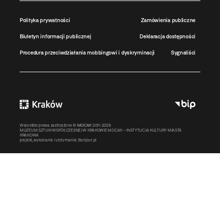
Polityka prywatności
Zamówienia publiczne
Biuletyn informacji publicznej
Deklaracja dostępności
Procedura przeciwdziałania mobbingowi i dyskryminacji
Sygnaliści
Wszystkie prawa zastrzeżone ©
MOCAK
2011-2026
MUZEUM SZTUKI WSPÓŁCZESNEJ W KRAKOWIE MOCAK – INSTYTUCJA KULTURY MIASTA
KRAKOWA
projekt, wykonanie i utrzymanie:
Bonjour.pl