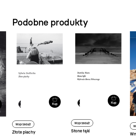
Podobne produkty
Kup
Kup
Wyprzedaż!
Wyprzedaż!
W
Słone łąki
Złote piachy
Wn