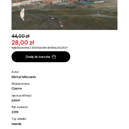
44,00 zł
28,00 zł
Najniższa cena z 30 dni przed obniżką: 44,00 zł
Dodaj do koszyka
Autor:
Michał Milczarek
Wydawnictwo:
Czarne
Język publikacji:
polski
Rok wydania:
2019
Typ okładki:
twarda