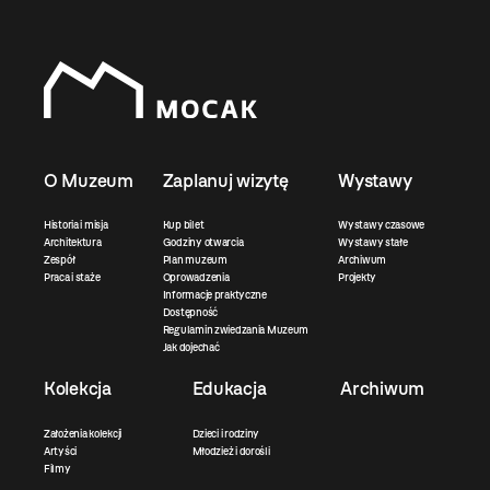
O Muzeum
Zaplanuj wizytę
Wystawy
Historia i misja
Kup bilet
Wystawy czasowe
Architektura
Godziny otwarcia
Wystawy stałe
Zespół
Plan muzeum
Archiwum
Praca i staże
Oprowadzenia
Projekty
Informacje praktyczne
Dostępność
Regulamin zwiedzania Muzeum
Jak dojechać
Kolekcja
Edukacja
Archiwum
Założenia kolekcji
Dzieci i rodziny
Artyści
Młodzież i dorośli
Filmy