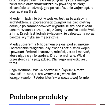
choć chłopiec nie ma o tym pojęcia, ryk zarzynanego
zwierzęcia oraz smak wusztzupy powrócą do niego
kilkanaście lat później, gdy po zakończeniu wojny będzie
powracał na Śląsk.
Nikodem nigdy nie był w wojsku. Jest za to wziętym
architektem. Z poprzedniego związku ma pięcioletnią
córkę, a po samochodowym wypadku bliznę nad lewym
uchem. Właśnie rozstaje się z żoną, by ułożyć sobie życie
z inną. Drach jest jednak świadomy, że dziewczyna coraz
bardziej wymyka się mężczyźnie.
Między Josefem a Nikodemem piękne, podłe, smutne
i ostatecznie tragiczne losy dwóch rodzin; wiek wojen
i powstań, śmierci i narodzin, miłości, zdrad i marzeń,
które nigdy się nie spełnią. Drach o nich wie. Widzi
przeszłość i zna przyszłość. Dla niego wszystko jest
teraz.
Saga rodzinna? Wielka opowieść o Śląsku? A może
powieść totalna, która wymyka się wszelkim
kategoryzacjom? Autor Morfiny w szczytowej formie.
Podobne produkty