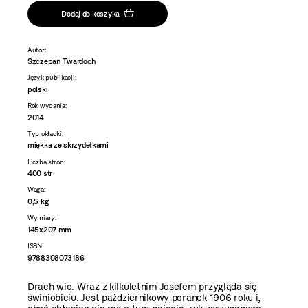
Dodaj do koszyka
Autor:
Szczepan Twardoch
Język publikacji:
polski
Rok wydania:
2014
Typ okładki:
miękka ze skrzydełkami
Liczba stron:
400 str
Waga:
0,5 kg
Wymiary:
145x207 mm
ISBN:
9788308073186
Drach wie. Wraz z kilkuletnim Josefem przygląda się
świniobiciu. Jest październikowy poranek 1906 roku i,