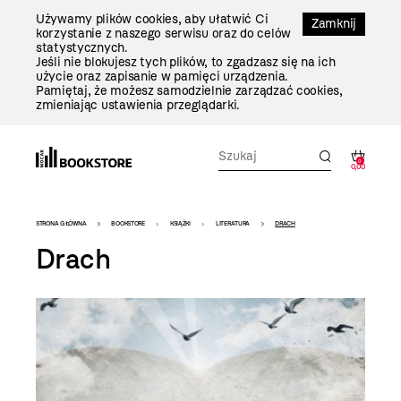
Przejdź
Używamy plików cookies, aby ułatwić Ci
Do
Zamknij
korzystanie z naszego serwisu oraz do celów
Treści
statystycznych.
Jeśli nie blokujesz tych plików, to zgadzasz się na ich
użycie oraz zapisanie w pamięci urządzenia.
Pamiętaj, że możesz samodzielnie zarządzać cookies,
zmieniając ustawienia przeglądarki.
0
0,00
Bookstore
STRONA GŁÓWNA
BOOKSTORE
KSIĄŻKI
LITERATURA
DRACH
-
Drach
szablon
szczegóły