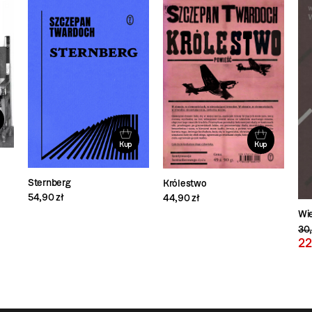
Kup
Kup
Sternberg
Królestwo
54,90 zł
44,90 zł
Wi
30,
22