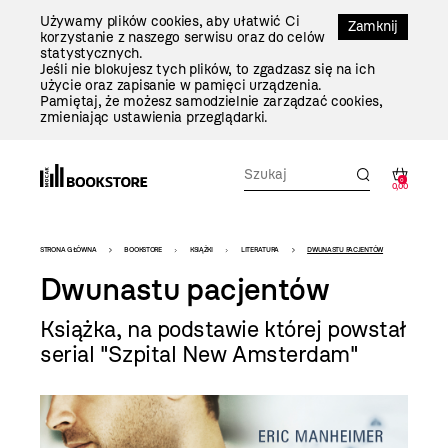
Przejdź
Używamy plików cookies, aby ułatwić Ci
Do
Zamknij
korzystanie z naszego serwisu oraz do celów
Treści
statystycznych.
Jeśli nie blokujesz tych plików, to zgadzasz się na ich
użycie oraz zapisanie w pamięci urządzenia.
Pamiętaj, że możesz samodzielnie zarządzać cookies,
zmieniając ustawienia przeglądarki.
0
0,00
Bookstore
STRONA GŁÓWNA
BOOKSTORE
KSIĄŻKI
LITERATURA
DWUNASTU PACJENTÓW
-
Dwunastu pacjentów
szablon
Książka, na podstawie której powstał
szczegóły
serial "Szpital New Amsterdam"