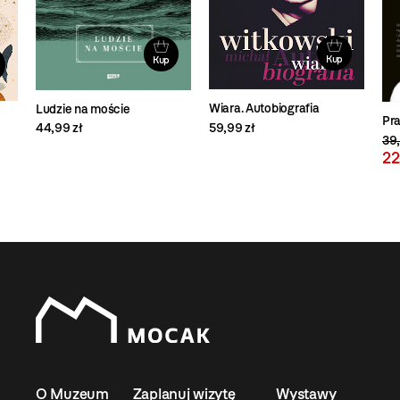
Kup
Kup
Wiara. Autobiografia
Ludzie na moście
Pr
59,99 zł
44,99 zł
39,
22
O Muzeum
Zaplanuj wizytę
Wystawy