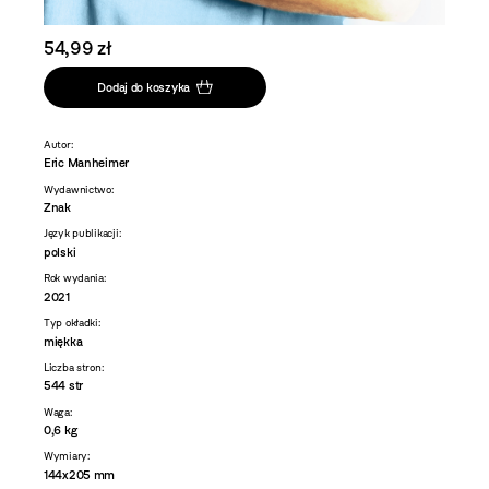
54,99 zł
Dodaj do koszyka
Autor:
Eric Manheimer
Wydawnictwo:
Znak
Język publikacji:
polski
Rok wydania:
2021
Typ okładki:
miękka
Liczba stron:
544 str
Waga:
0,6 kg
Wymiary:
144x205 mm