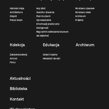
Historia i misja
Kup bilet
Wystawy czasowe
Architektura
Godziny otwarcia
Wystawy stałe
Zespół
Plan muzeum
Archiwum
Praca i staże
Oprowadzenia
Projekty
Informacje praktyczne
Dostępność
Regulamin zwiedzania Muzeum
Jak dojechać
Kolekcja
Edukacja
Archiwum
Założenia kolekcji
Dzieci i rodziny
Artyści
Młodzież i dorośli
Filmy
Aktualności
Biblioteka
Kontakt