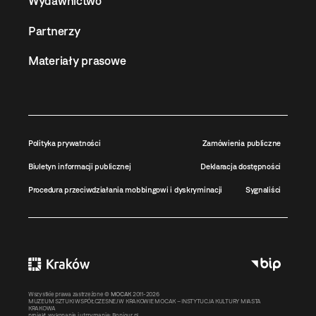
Wydawnictwo
Partnerzy
Materiały prasowe
Polityka prywatności
Zamówienia publiczne
Biuletyn informacji publicznej
Deklaracja dostępności
Procedura przeciwdziałania mobbingowi i dyskryminacji
Sygnaliści
Wszystkie prawa zastrzeżone ©
MOCAK
2011-2026
MUZEUM SZTUKI WSPÓŁCZESNEJ W KRAKOWIE MOCAK – INSTYTUCJA KULTURY MIASTA
KRAKOWA
projekt, wykonanie i utrzymanie:
Bonjour.pl