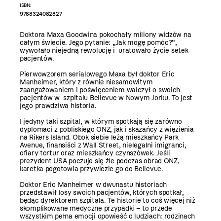
ISBN:
9788324082827
Doktora Maxa Goodwina pokochały miliony widzów na
całym świecie. Jego pytanie: „Jak mogę pomóc?”,
wywołało niejedną rewolucję i uratowało życie setek
pacjentów.
Pierwowzorem serialowego Maxa był doktor Eric
Manheimer, który z równie niesamowitym
zaangażowaniem i poświęceniem walczył o swoich
pacjentów w szpitalu Bellevue w Nowym Jorku. To jest
jego prawdziwa historia.
I jedyny taki szpital, w którym spotkają się zarówno
dyplomaci z pobliskiego ONZ, jak i skazańcy z więzienia
na Rikers Island. Obok siebie leżą mieszkańcy Park
Avenue, finansiści z Wall Street, nielegalni imigranci,
ofiary tortur oraz mieszkańcy czynszówek. Jeśli
prezydent USA poczuje się źle podczas obrad ONZ,
karetka pogotowia przywiezie go do Bellevue.
Doktor Eric Manheimer w dwunastu historiach
przedstawił losy swoich pacjentów, których spotkał,
będąc dyrektorem szpitala. Te historie to coś więcej niż
skomplikowane medyczne przypadki – to przede
wszystkim pełna emocji opowieść o ludziach: rodzinach