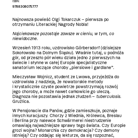
ISBN:
9788308075777
Najnowsza powieść Olgi Tokarczuk – pierwsza po
otrzymaniu Literackiej Nagrody Nobla!
Najciekawsze pozostaje zawsze w cieniu, w tym, co
niewidoczne.
Wrzesień 1913 roku, uzdrowisko Görbersdorf (dzisiejsze
Sokołowsko na Dolnym Śląsku). Właśnie tutaj, u podnóża
gór, od przeszło pół wieku działa jedno z pierwszych na
świecie i słynne w całej Europie specjalistyczne
sanatorium leczące choroby „piersiowe i gardlane”.
Mieczysław Wojnicz, student ze Lwowa, przyjeżdża do
uzdrowiska z nadzieją, że nowatorskie metody
i krystalicznie czyste powietrze powstrzymają rozwój
jego choroby, a może nawet całkowicie go uleczą.
Diagnoza nie pozostawia jednak złudzeń –
tuberculosis
.
Gruźlica.
W Pensjonacie dla Panów, gdzie zamieszkuje, poznaje
innych kuracjuszy. Chorzy z Wiednia, Królewca, Breslau
i Berlina przy nalewce Schwärmerei niestrudzenie
omawiają najważniejsze sprawy tego świata. Czy Europie
grozi wojna? Monarchia czy demokracja? Czy demony
istnieją? Czy oddając się lekturze, da się rozpoznać,