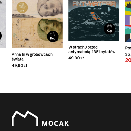
Kup
Kup
W strachu przed
Po
antymaterią. 1381 cytatów
35,
Anna In w grobowcach
49,90 zł
świata
20
49,90 zł