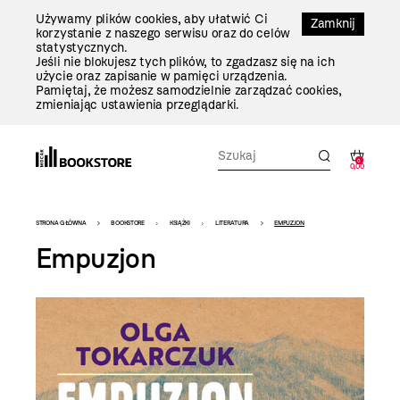
Przejdź
Używamy plików cookies, aby ułatwić Ci
Do
Zamknij
korzystanie z naszego serwisu oraz do celów
Treści
statystycznych.
Jeśli nie blokujesz tych plików, to zgadzasz się na ich
użycie oraz zapisanie w pamięci urządzenia.
Pamiętaj, że możesz samodzielnie zarządzać cookies,
zmieniając ustawienia przeglądarki.
0
0,00
Bookstore
STRONA GŁÓWNA
BOOKSTORE
KSIĄŻKI
LITERATURA
EMPUZJON
-
Empuzjon
szablon
szczegóły