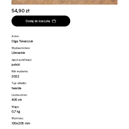
54,90 zł
Dodaj do koszyka
Autor:
Olga Tokarczuk
Wydawnictwo:
Literackie
Język publikacji:
polski
Rok wydania:
2022
Typ okładki:
twarda
Liczba stron:
400 str
Waga:
0,7 kg
Wymiary:
130x205 mm