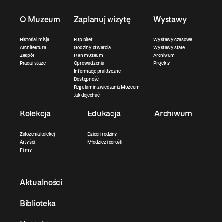
O Muzeum
Zaplanuj wizytę
Wystawy
Historia i misja
Kup bilet
Wystawy czasowe
Architektura
Godziny otwarcia
Wystawy stałe
Zespół
Plan muzeum
Archiwum
Praca i staże
Oprowadzenia
Projekty
Informacje praktyczne
Dostępność
Regulamin zwiedzania Muzeum
Jak dojechać
Kolekcja
Edukacja
Archiwum
Założenia kolekcji
Dzieci i rodziny
Artyści
Młodzież i dorośli
Filmy
Aktualności
Biblioteka