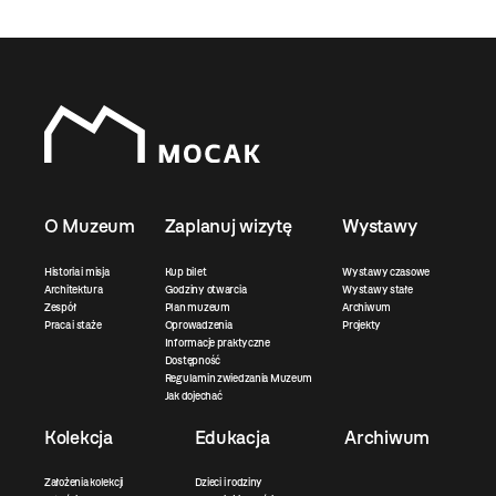
O Muzeum
Zaplanuj wizytę
Wystawy
Historia i misja
Kup bilet
Wystawy czasowe
Architektura
Godziny otwarcia
Wystawy stałe
Zespół
Plan muzeum
Archiwum
Praca i staże
Oprowadzenia
Projekty
Informacje praktyczne
Dostępność
Regulamin zwiedzania Muzeum
Jak dojechać
Kolekcja
Edukacja
Archiwum
Założenia kolekcji
Dzieci i rodziny