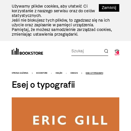
Przejdź
Używamy plików cookies, aby ułatwić Ci
Do
Zamknij
korzystanie z naszego serwisu oraz do celów
Treści
statystycznych.
Jeśli nie blokujesz tych plików, to zgadzasz się na ich
użycie oraz zapisanie w pamięci urządzenia.
Pamiętaj, że możesz samodzielnie zarządzać cookies,
zmieniając ustawienia przeglądarki.
0
0,00
Bookstore
STRONA GŁÓWNA
BOOKSTORE
KSIĄŻKI
DESIGN
ESEJ O TYPOGRAFII
-
Esej o typografii
szablon
szczegóły