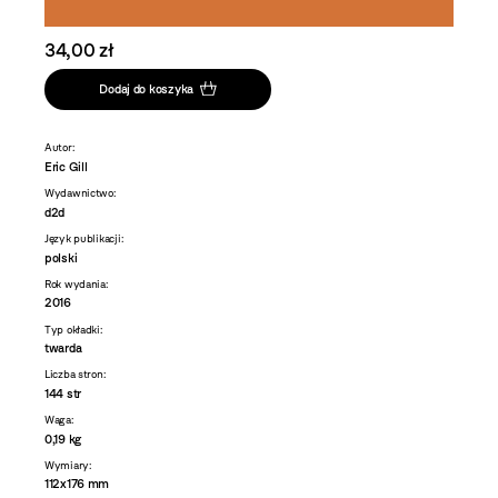
34,00 zł
Dodaj do koszyka
Autor:
Eric Gill
Wydawnictwo:
d2d
Język publikacji:
polski
Rok wydania:
2016
Typ okładki:
twarda
Liczba stron:
144 str
Waga:
0,19 kg
Wymiary:
112x176 mm