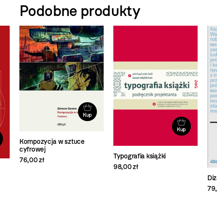
Podobne produkty
Kup
Kup
Kompozycja w sztuce
cyfrowej
Typografia książki
76,00 zł
98,00 zł
Diz
79,