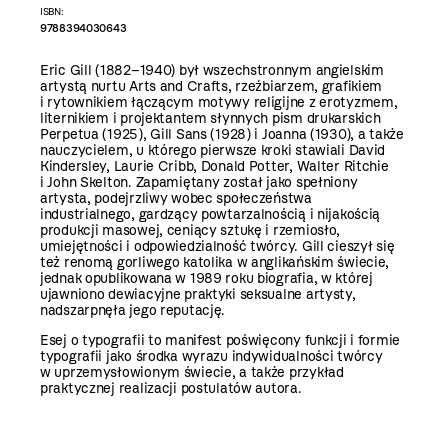
ISBN:
9788394030643
Eric Gill (1882–1940) był wszechstronnym angielskim
artys­tą nurtu Arts and Crafts, rzeźbiarzem, grafikiem
i rytownikiem łączącym motywy religijne z erotyzmem,
liternikiem i projektantem słynnych pism drukarskich
Perpetua (1925), Gill Sans (1928) i Joanna (1930), a także
nauczycielem, u którego pierwsze kroki stawiali David
Kindersley, Laurie Cribb, ­Donald Potter, Walter Ritchie
i John Skelton. Zapamiętany został jako spełniony
artysta, podejrzliwy wobec społeczeństwa
industrialnego, gardzący powtarzalnością i nijakością
produkcji masowej, ceniący sztukę i rzemiosło,
umiejętności i odpowiedzialność twórcy. Gill cieszył się
też renomą gorliwego kato­lika w anglikańskim świecie,
jednak opublikowana w 1989 roku biografia, w której
ujawniono dewiacyjne praktyki seksualne artysty,
nadszarpnęła jego reputację.
Esej o typografii to manifest poświęcony funkcji i formie
typografii jako środka wyrazu indywidualności twórcy
w uprzemysłowionym świecie, a także przykład
praktycznej realizacji postulatów autora.