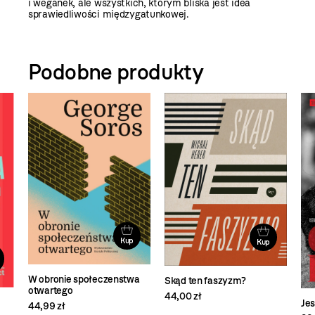
i weganek, ale wszystkich, którym bliska jest idea
sprawiedliwości międzygatunkowej.
Podobne produkty
Kup
Kup
W obronie społeczenstwa
Skąd ten faszyzm?
otwartego
44,00 zł
Je
44,99 zł