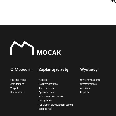
39,
O Muzeum
Zaplanuj wizytę
Wystawy
Historia i misja
Kup bilet
Wystawy czasowe
Architektura
Godziny otwarcia
Wystawy stałe
Zespół
Plan muzeum
Archiwum
Praca i staże
Oprowadzenia
Projekty
Informacje praktyczne
Dostępność
Regulamin zwiedzania Muzeum
Jak dojechać