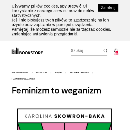
Przejdź
Używamy plików cookies, aby ułatwić Ci
Do
Zamknij
korzystanie z naszego serwisu oraz do celów
Treści
statystycznych.
Jeśli nie blokujesz tych plików, to zgadzasz się na ich
użycie oraz zapisanie w pamięci urządzenia.
Pamiętaj, że możesz samodzielnie zarządzać cookies,
zmieniając ustawienia przeglądarki.
0
0,00
Bookstore
STRONA GŁÓWNA
BOOKSTORE
KSIĄŻKI
FILOZOFIA I KRYTYKA
-
FEMINIZM TO WEGANIZM
Feminizm to weganizm
szablon
szczegóły