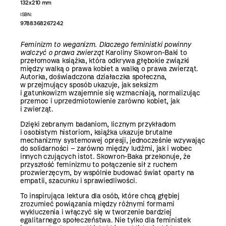
132x210 mm
ISBN:
9788368267242
Feminizm to weganizm. Dlaczego feministki powinny
walczyć o prawa zwierząt
Karoliny Skowron-Baki to
przełomowa książka, która odkrywa głębokie związki
między walką o prawa kobiet a walką o prawa zwierząt.
Autorka, doświadczona działaczka społeczna,
w przejmujący sposób ukazuje, jak seksizm
i gatunkowizm wzajemnie się wzmacniają, normalizując
przemoc i uprzedmiotowienie zarówno kobiet, jak
i zwierząt.
Dzięki zebranym badaniom, licznym przykładom
i osobistym historiom, książka ukazuje brutalne
mechanizmy systemowej opresji, jednocześnie wzywając
do solidarności – zarówno między ludźmi, jak i wobec
innych czujących istot. Skowron-Baka przekonuje, że
przyszłość feminizmu to połączenie sił z ruchem
prozwierzęcym, by wspólnie budować świat oparty na
empatii, szacunku i sprawiedliwości.
To inspirująca lektura dla osób, które chcą głębiej
zrozumieć powiązania między różnymi formami
wykluczenia i włączyć się w tworzenie bardziej
egalitarnego społeczeństwa. Nie tylko dla feministek